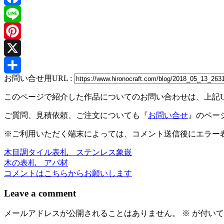
Facebook
Line
Pinterest
X
お問い合せ用URL :
共
このページで紹介した作品についてのお問い合わせは、上記
有
ご質問、見積依頼、ご注文についても『
お問い合せ
』のペー
※ご利用いただく端末によっては、コメント送信後にエラー表
木目調タイル表札 ステンレス象嵌
投
木の表札 アパ材
稿
コメントはこちらからお願いします
ナ
Leave a comment
ビ
メールアドレスが公開されることはありません。
※
が付いて
ゲ