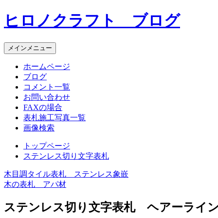
コ
ヒロノクラフト ブログ
ン
テ
ン
メインメニュー
ツ
へ
ホームページ
ス
ブログ
キ
コメント一覧
ッ
お問い合わせ
プ
FAXの場合
表札施工写真一覧
画像検索
トップページ
ステンレス切り文字表札
木目調タイル表札 ステンレス象嵌
投
木の表札 アパ材
稿
ステンレス切り文字表札 ヘアーライ
ナ