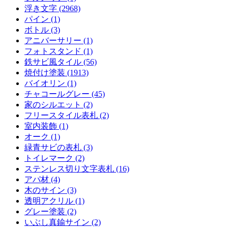
浮き文字 (2968)
パイン (1)
ボトル (3)
アニバーサリー (1)
フォトスタンド (1)
鉄サビ風タイル (56)
焼付け塗装 (1913)
バイオリン (1)
チャコールグレー (45)
家のシルエット (2)
フリースタイル表札 (2)
室内装飾 (1)
オーク (1)
緑青サビの表札 (3)
トイレマーク (2)
ステンレス切り文字表札 (16)
アパ材 (4)
木のサイン (3)
透明アクリル (1)
グレー塗装 (2)
いぶし真鍮サイン (2)