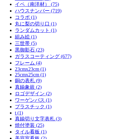
イペ（南洋材） (75)
ハウスナンバー (719)
コラボ (1)
丸に梨の切り口 (1)
ランダムカット (1)
組み絵 (1)
三世帯 (5)
黒御影石 (23)
ガラスコーティング (677)
フレーム (4)
23cmx23cm (1)
25cmx25cm (1)
銅の表札 (9)
真鍮象嵌 (2)
ロゴデザイン (2)
ワーゲンバス (1)
プラスチック (1)
t (1)
真鍮切り文字表札 (3)
焼付塗装 (25)
タイル看板 (1)
美容室看板 (2)