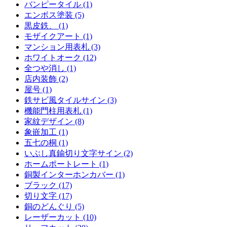
バンピータイル (1)
エンボス塗装 (5)
黒皮鉄、 (1)
モザイクアート (1)
マンション用表札 (3)
ホワイトオーク (12)
全つや消し (1)
店内装飾 (2)
屋号 (1)
鉄サビ風タイルサイン (3)
機能門柱用表札 (1)
家紋デザイン (8)
象嵌加工 (1)
五七の桐 (1)
いぶし真鍮切り文字サイン (2)
ホームポートレート (1)
銅製インターホンカバー (1)
ブラック (17)
切り文字 (17)
銅のどんぐり (5)
レーザーカット (10)