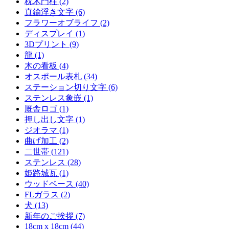
枕木門柱 (2)
真鍮浮き文字 (6)
フラワーオブライフ (2)
ディスプレイ (1)
3Dプリント (9)
龍 (1)
木の看板 (4)
オスポール表札 (34)
ステーション切り文字 (6)
ステンレス象嵌 (1)
厩舎ロゴ (1)
押し出し文字 (1)
ジオラマ (1)
曲げ加工 (2)
二世帯 (121)
ステンレス (28)
姫路城瓦 (1)
ウッドベース (40)
FLガラス (2)
犬 (13)
新年のご挨拶 (7)
18cm x 18cm (44)