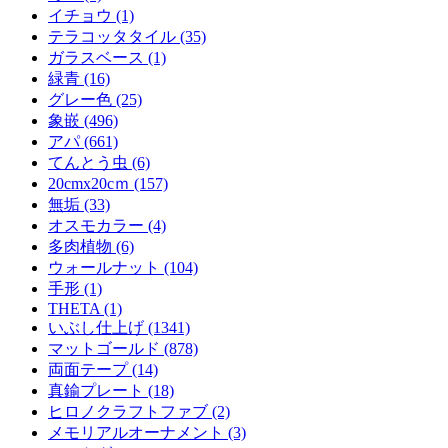
イチョウ (1)
テラコッタタイル (35)
ガラスベース (1)
緑青 (16)
グレー色 (25)
象嵌 (496)
アパ (661)
てんとう虫 (6)
20cmx20cｍ (157)
無垢 (33)
オスモカラー (4)
多肉植物 (6)
ウォールナット (104)
手形 (1)
THETA (1)
いぶし仕上げ (1341)
マットゴールド (878)
両面テープ (14)
真鍮プレート (18)
ヒロノクラフトファブ (2)
メモリアルオーナメント (3)