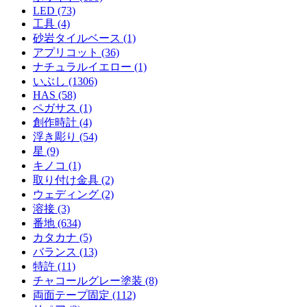
LED (73)
工具 (4)
砂岩タイルベース (1)
アプリコット (36)
ナチュラルイエロー (1)
いぶし (1306)
HAS (58)
ペガサス (1)
創作時計 (4)
浮き彫り (54)
星 (9)
キノコ (1)
取り付け金具 (2)
ウェディング (2)
溶接 (3)
番地 (634)
カタカナ (5)
バランス (13)
特許 (11)
チャコールグレー塗装 (8)
両面テープ固定 (112)