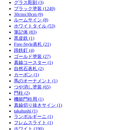
グラス彫刻 (3)
ブラック塗装 (1249)
30cmx30cm (9)
ルームサイン (8)
ホワイトタイル (53)
筆記体 (83)
黒皮鉄 (1)
Free-Style表札 (21)
蹄鉄釘 (4)
ゴールド塗装 (27)
真鍮コースター (1)
自然石表札 (2)
カーボン (1)
馬のオーナメント (1)
つや消し塗装 (65)
門柱 (2)
機能門柱用 (1)
真鍮切り抜きサイン (1)
takahashi (1)
ランボルギーニ (1)
フレムスライト (1)
ホワイト (190)