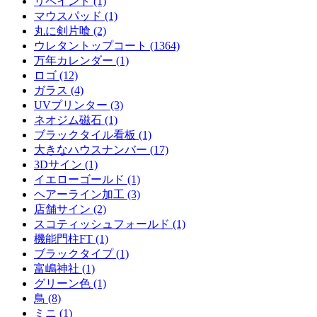
リペイント (1)
マウスパッド (1)
丸に剣片喰 (2)
ウレタントップコート (1364)
万年カレンダー (1)
ロゴ (12)
ガラス (4)
UVプリンター (3)
ネオジム磁石 (1)
ブラックタイル看板 (1)
大きなハウスナンバー (17)
3Dサイン (1)
イエローゴールド (1)
ヘアーライン加工 (3)
店舗サイン (2)
スコティッシュフォールド (1)
機能門柱FT (1)
ブラックタイプ (1)
富嶋神社 (1)
グリーン色 (1)
鳥 (8)
ミニ (1)