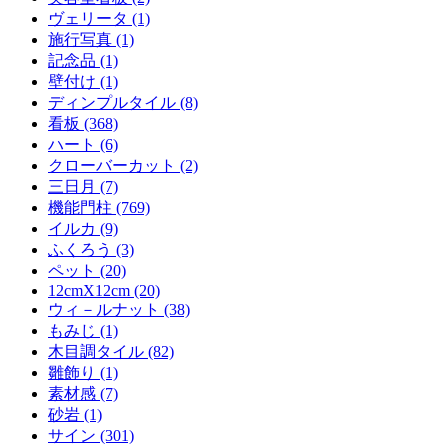
ヴェリータ (1)
施行写真 (1)
記念品 (1)
壁付け (1)
ディンプルタイル (8)
看板 (368)
ハート (6)
クローバーカット (2)
三日月 (7)
機能門柱 (769)
イルカ (9)
ふくろう (3)
ペット (20)
12cmX12cm (20)
ウィ－ルナット (38)
もみじ (1)
木目調タイル (82)
雛飾り (1)
素材感 (7)
砂岩 (1)
サイン (301)