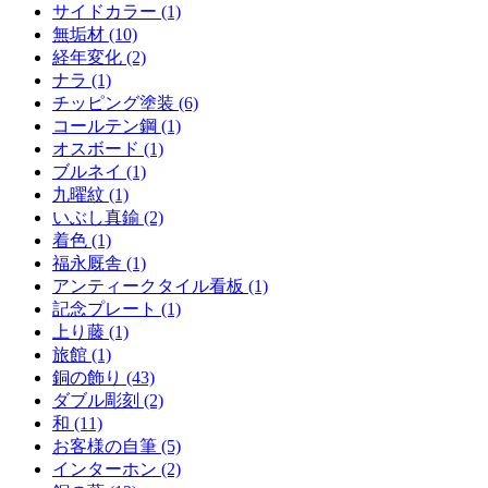
サイドカラー (1)
無垢材 (10)
経年変化 (2)
ナラ (1)
チッピング塗装 (6)
コールテン鋼 (1)
オスボード (1)
ブルネイ (1)
九曜紋 (1)
いぶし真鍮 (2)
着色 (1)
福永厩舎 (1)
アンティークタイル看板 (1)
記念プレート (1)
上り藤 (1)
旅館 (1)
銅の飾り (43)
ダブル彫刻 (2)
和 (11)
お客様の自筆 (5)
インターホン (2)