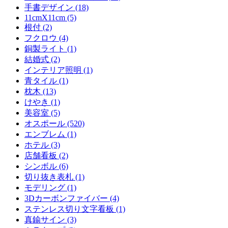
手書デザイン (18)
11cmX11cm (5)
根付 (2)
フクロウ (4)
銅製ライト (1)
結婚式 (2)
インテリア照明 (1)
青タイル (1)
枕木 (13)
けやき (1)
美容室 (5)
オスポール (520)
エンブレム (1)
ホテル (3)
店舗看板 (2)
シンボル (6)
切り抜き表札 (1)
モデリング (1)
3Dカーボンファイバー (4)
ステンレス切り文字看板 (1)
真鍮サイン (3)