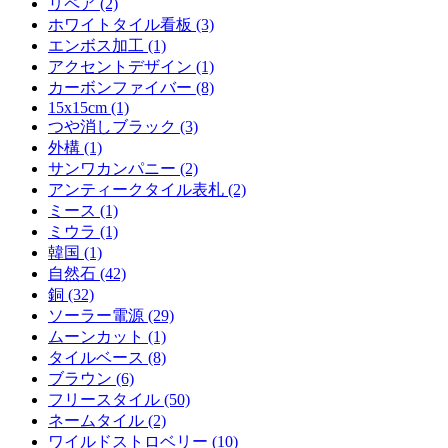
リペア (2)
ホワイトタイル看板 (3)
エンボス加工 (1)
アクセントデザイン (1)
カーボンファイバー (8)
15x15cm (1)
つや消しブラック (3)
外構 (1)
サンワカンパニー (2)
アンティークタイル表札 (2)
ミース (1)
ミウラ (1)
韓国 (1)
自然石 (42)
銅 (32)
ソーラー電源 (29)
ムーンカット (1)
タイルベース (8)
ブラウン (6)
フリースタイル (50)
ネームタイル (2)
ワイルドストロベリー (10)