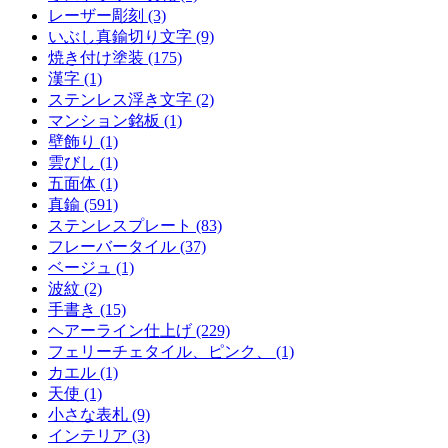
レーザー彫刻 (3)
いぶし真鍮切り文字 (9)
焼き付け塗装 (175)
漢字 (1)
ステンレス浮き文字 (2)
マンション銘板 (1)
壁飾り (1)
雲びし (1)
五面体 (1)
真鍮 (591)
ステンレスプレート (83)
フレーバータイル (37)
ベージュ (1)
波紋 (2)
手書き (15)
ヘアーライン仕上げ (229)
フェリーチェタイル、ピンク、 (1)
カエル (1)
天使 (1)
小さな表札 (9)
インテリア (3)