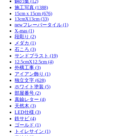
銅の葉 (12)
施工写真 (1388)
15cm x 15cm (676)
13cmX13cm (33)
newフレーバータイル (1)
X-mas (1)
段彫り (2)
メダカ (1)
石ころ (3)
サンドブラスト (19)
12.5cmX12.5cm (4)
外構工事 (3)
アイアン飾り (1)
独立文字 (628)
ホワイト塗装 (5)
部屋番号 (2)
真鍮レター (4)
天然木 (3)
LED仕様 (3)
鉄サビ (4)
ゴールド (1)
トイレサイン (1)