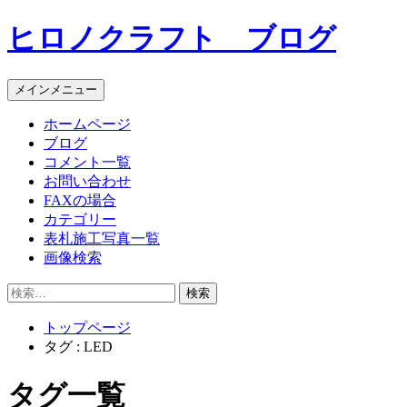
コ
ヒロノクラフト ブログ
ン
テ
ン
メインメニュー
ツ
へ
ホームページ
ス
ブログ
キ
コメント一覧
ッ
お問い合わせ
プ
FAXの場合
カテゴリー
表札施工写真一覧
画像検索
検
索:
トップページ
タグ : LED
タグ一覧