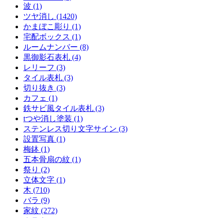
波 (1)
ツヤ消し (1420)
かまぼこ彫り (1)
宅配ボックス (1)
ルームナンバー (8)
黒御影石表札 (4)
レリーフ (3)
タイル表札 (3)
切り抜き (3)
カフェ (1)
鉄サビ風タイル表札 (3)
tつや消し塗装 (1)
ステンレス切り文字サイン (3)
設置写真 (1)
梅鉢 (1)
五本骨扇の紋 (1)
祭り (2)
立体文字 (1)
木 (710)
バラ (9)
家紋 (272)