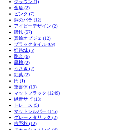
クラウン (1)
金魚 (2)
ピンク (7)
銅のバラ (12)
アイビーデザイン (2)
蹄鉄 (57)
真鍮オブジェ (12)
ブラックタイル (69)
姫路城 (5)
彫金 (6)
黒檀 (2)
うさぎ (2)
紅葉 (2)
円 (1)
筆書体 (19)
マットブラック (1249)
緑青サビ (13)
トレース (5)
マットシルバー (145)
グレーメタリック (2)
吉野杉 (12)
キャッシュトレイ (4)