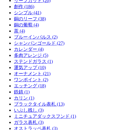
リーフカット (20)
創作 (186)
シンプル (41)
銅のリーフ (38)
銅の葡萄 (4)
茶 (4)
ブルーインパルス (2)
シャンパンゴールド (27)
カレンダー (4)
多肉アレンジ (5)
ステンドガラス (1)
運気アップ (10)
オーナメント (21)
ワンポイント (2)
エッチング (18)
鉄錆 (1)
カリン (1)
ブラックタイル表札 (13)
いぶし残し (3)
ミニチュアダックスフンド (1)
ガラス表札 (3)
オストラッペ表札 (3)