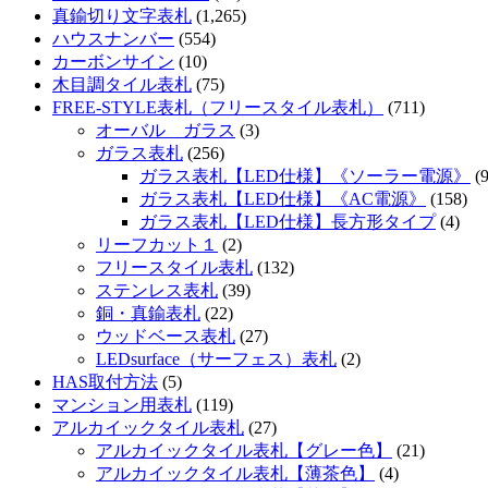
真鍮切り文字表札
(1,265)
ハウスナンバー
(554)
カーボンサイン
(10)
木目調タイル表札
(75)
FREE-STYLE表札（フリースタイル表札）
(711)
オーバル ガラス
(3)
ガラス表札
(256)
ガラス表札【LED仕様】《ソーラー電源》
(9
ガラス表札【LED仕様】《AC電源》
(158)
ガラス表札【LED仕様】長方形タイプ
(4)
リーフカット１
(2)
フリースタイル表札
(132)
ステンレス表札
(39)
銅・真鍮表札
(22)
ウッドベース表札
(27)
LEDsurface（サーフェス）表札
(2)
HAS取付方法
(5)
マンション用表札
(119)
アルカイックタイル表札
(27)
アルカイックタイル表札【グレー色】
(21)
アルカイックタイル表札【薄茶色】
(4)