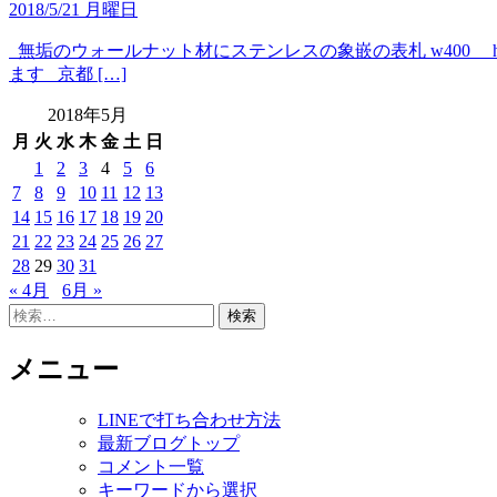
2018/5/21 月曜日
無垢のウォールナット材にステンレスの象嵌の表札 w400 h
ます 京都 […]
2018年5月
月
火
水
木
金
土
日
1
2
3
4
5
6
7
8
9
10
11
12
13
14
15
16
17
18
19
20
21
22
23
24
25
26
27
28
29
30
31
« 4月
6月 »
検
索:
メニュー
LINEで打ち合わせ方法
最新ブログトップ
コメント一覧
キーワードから選択