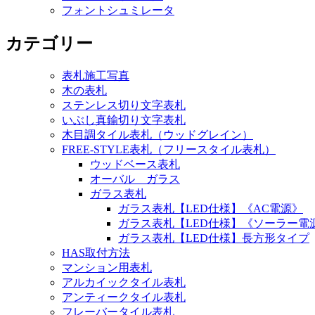
フォントシュミレータ
カテゴリー
表札施工写真
木の表札
ステンレス切り文字表札
いぶし真鍮切り文字表札
木目調タイル表札（ウッドグレイン）
FREE-STYLE表札（フリースタイル表札）
ウッドベース表札
オーバル ガラス
ガラス表札
ガラス表札【LED仕様】《AC電源》
ガラス表札【LED仕様】《ソーラー電
ガラス表札【LED仕様】長方形タイプ
HAS取付方法
マンション用表札
アルカイックタイル表札
アンティークタイル表札
フレーバータイル表札