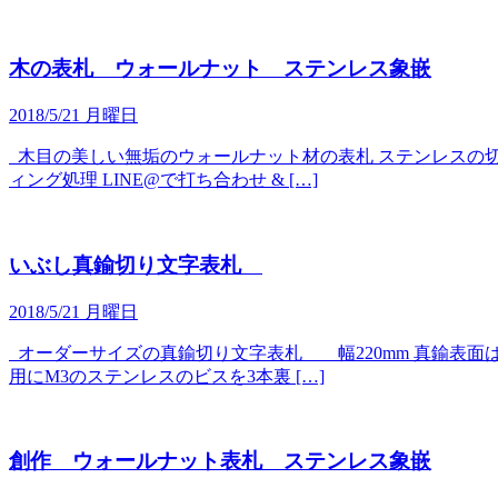
木の表札 ウォールナット ステンレス象嵌
2018/5/21 月曜日
木目の美しい無垢のウォールナット材の表札 ステンレスの切
ィング処理 LINE@で打ち合わせ & […]
いぶし真鍮切り文字表札
2018/5/21 月曜日
オーダーサイズの真鍮切り文字表札 幅220mm 真鍮表面
用にM3のステンレスのビスを3本裏 […]
創作 ウォールナット表札 ステンレス象嵌