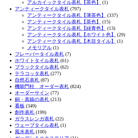
アルカイックタイル表札【茶色】
(1)
アンティークタイル表札
(797)
アンティークタイル表札【薄茶色】
(337)
アンティークタイル表札【茶色】
(15)
アンティークタイル表札【緑青色】
(13)
アンティークタイル表札【ホワイト色】
(29)
アンティークタイル表札【木目タイル】
(1)
メモリアル
(1)
フレーバータイル表札
(7)
ホワイトタイル表札
(61)
ブラックタイル表札
(62)
テラコッタ表札
(277)
自然石表札
(87)
機能門柱 オーダー表札
(824)
オーダーサイン
(77)
銅・真鍮の表札
(213)
看板
(349)
創作表札
(199)
ガラスレンガ表札
(22)
ウェーブタイル表札
(1)
風水表札
(100)