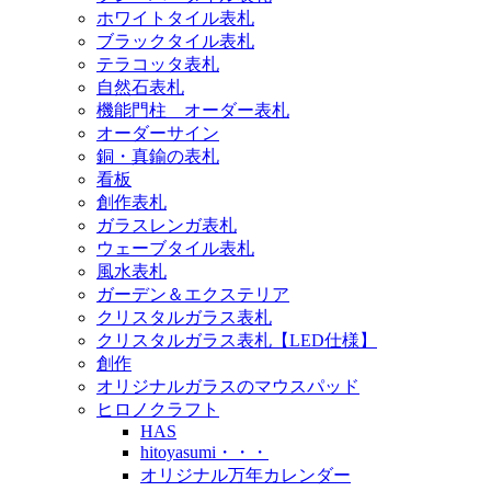
ホワイトタイル表札
ブラックタイル表札
テラコッタ表札
自然石表札
機能門柱 オーダー表札
オーダーサイン
銅・真鍮の表札
看板
創作表札
ガラスレンガ表札
ウェーブタイル表札
風水表札
ガーデン＆エクステリア
クリスタルガラス表札
クリスタルガラス表札【LED仕様】
創作
オリジナルガラスのマウスパッド
ヒロノクラフト
HAS
hitoyasumi・・・
オリジナル万年カレンダー