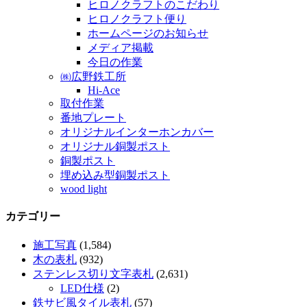
ヒロノクラフトのこだわり
ヒロノクラフト便り
ホームページのお知らせ
メディア掲載
今日の作業
㈱広野鉄工所
Hi-Ace
取付作業
番地プレート
オリジナルインターホンカバー
オリジナル銅製ポスト
銅製ポスト
埋め込み型銅製ポスト
wood light
カテゴリー
施工写真
(1,584)
木の表札
(932)
ステンレス切り文字表札
(2,631)
LED仕様
(2)
鉄サビ風タイル表札
(57)