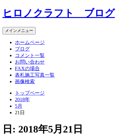
コ
ヒロノクラフト ブログ
ン
テ
ン
メインメニュー
ツ
へ
ホームページ
ス
ブログ
キ
コメント一覧
ッ
お問い合わせ
プ
FAXの場合
表札施工写真一覧
画像検索
トップページ
2018年
5月
21日
日:
2018年5月21日