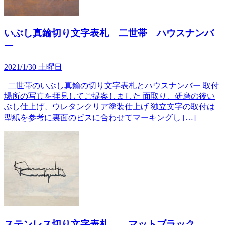
いぶし真鍮切り文字表札 二世帯 ハウスナンバ
ー
2021/1/30 土曜日
二世帯のいぶし真鍮の切り文字表札とハウスナンバー 取付
場所の写真を拝見してご提案しました 面取り、研磨の後い
ぶし仕上げ、ウレタンクリア塗装仕上げ 独立文字の取付は
型紙を参考に裏面のビスに合わせてマーキングし […]
ステンレス切り文字表札 マットブラック