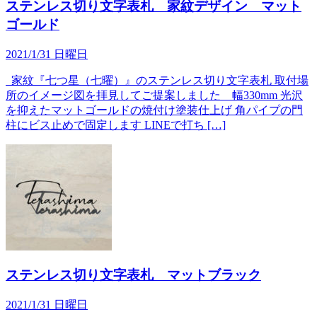
ステンレス切り文字表札 家紋デザイン マット
ゴールド
2021/1/31 日曜日
家紋『七つ星（七曜）』のステンレス切り文字表札 取付場
所のイメージ図を拝見してご提案しました 幅330mm 光沢
を抑えたマットゴールドの焼付け塗装仕上げ 角パイプの門
柱にビス止めで固定します LINEで打ち […]
ステンレス切り文字表札 マットブラック
2021/1/31 日曜日