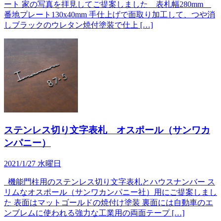
ート 家の写真を拝見してご提案しました 表札幅280mm
番地プレート130x40mm 手仕上げで面取り加工して、つや消
しブラックのウレタン焼付塗装で仕上 […]
ステンレス切り文字表札 オスポール（サンワカ
ンパニー）
2021/1/27 水曜日
機能門柱用のステンレス切り文字表札とハウスナンバー ス
リムなオスポール（サンワカンパニー社）用にご提案しまし
た 表面はマットゴールドの焼付け塗装 裏面には自動車のエ
ンブレムに使われる強力な工業用の両面テープ […]