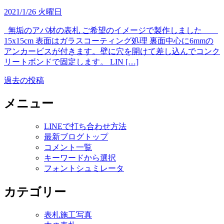
2021/1/26 火曜日
無垢のアパ材の表札 ご希望のイメージで製作しました
15x15cm 表面はガラスコーティング処理 裏面中心に6mmの
アンカービスが付きます。壁に穴を開けて差し込んでコンク
リートボンドで固定します。 LIN […]
過去の投稿
投
稿
メニュー
ナ
LINEで打ち合わせ方法
ビ
最新ブログトップ
ゲ
コメント一覧
キーワードから選択
ー
フォントシュミレータ
シ
カテゴリー
ョ
ン
表札施工写真