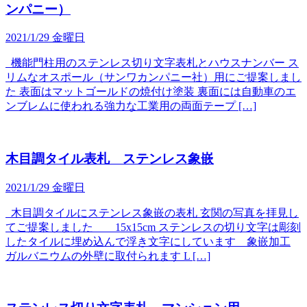
ンパニー）
2021/1/29 金曜日
機能門柱用のステンレス切り文字表札とハウスナンバー ス
リムなオスポール（サンワカンパニー社）用にご提案しまし
た 表面はマットゴールドの焼付け塗装 裏面には自動車のエ
ンブレムに使われる強力な工業用の両面テープ […]
木目調タイル表札 ステンレス象嵌
2021/1/29 金曜日
木目調タイルにステンレス象嵌の表札 玄関の写真を拝見し
てご提案しました 15x15cm ステンレスの切り文字は彫刻
したタイルに埋め込んで浮き文字にしています 象嵌加工
ガルバニウムの外壁に取付られます L […]