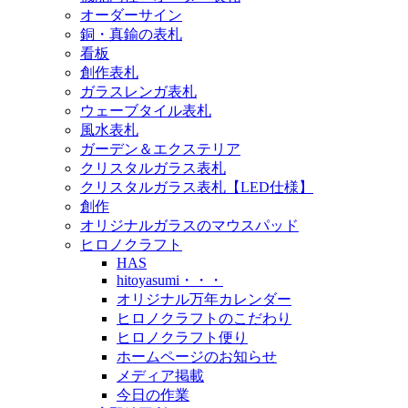
オーダーサイン
銅・真鍮の表札
看板
創作表札
ガラスレンガ表札
ウェーブタイル表札
風水表札
ガーデン＆エクステリア
クリスタルガラス表札
クリスタルガラス表札【LED仕様】
創作
オリジナルガラスのマウスパッド
ヒロノクラフト
HAS
hitoyasumi・・・
オリジナル万年カレンダー
ヒロノクラフトのこだわり
ヒロノクラフト便り
ホームページのお知らせ
メディア掲載
今日の作業