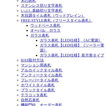
木の表札
ステンレス切り文字表札
いぶし真鍮切り文字表札
木目調タイル表札（ウッドグレイン）
FREE-STYLE表札（フリースタイル表札）
ウッドベース表札
オーバル ガラス
ガラス表札
ガラス表札【LED仕様】《AC電源》
ガラス表札【LED仕様】《ソーラー電
源》
ガラス表札【LED仕様】長方形タイプ
HAS取付方法
マンション用表札
アルカイックタイル表札
アンティークタイル表札
フレーバータイル表札
ホワイトタイル表札
ブラックタイル表札
テラコッタ表札
自然石表札
機能門柱 オーダー表札