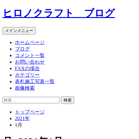
コ
ヒロノクラフト ブログ
ン
テ
ン
メインメニュー
ツ
へ
ホームページ
ス
ブログ
キ
コメント一覧
ッ
お問い合わせ
プ
FAXの場合
カテゴリー
表札施工写真一覧
画像検索
検
索:
トップページ
2021年
1月