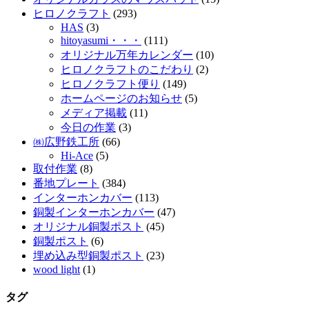
ヒロノクラフト
(293)
HAS
(3)
hitoyasumi・・・
(111)
オリジナル万年カレンダー
(10)
ヒロノクラフトのこだわり
(2)
ヒロノクラフト便り
(149)
ホームページのお知らせ
(5)
メディア掲載
(11)
今日の作業
(3)
㈱広野鉄工所
(66)
Hi-Ace
(5)
取付作業
(8)
番地プレート
(384)
インターホンカバー
(113)
銅製インターホンカバー
(47)
オリジナル銅製ポスト
(45)
銅製ポスト
(6)
埋め込み型銅製ポスト
(23)
wood light
(1)
タグ