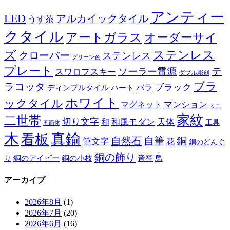
アンティー
LED
アルカイックタイル
うす茶
クタイル
アートガラス
オーダーサイ
ズ
ステンレス
クローバー
ステンレス
グリーン色
プレート
テ
ソーラー電源
スワロフスキー
ダブル彫刻
ブラ
ラコッタ
ブラック
ディンプルタイル
バラ
ハート
ホワイト
ックタイル
マグネット
マンション
ミニ
家紋
二世帯
切り文字
和
和風モダン
天体
工具
五面体
木
真鍮
看板
自然石
自筆
銅
筆文字
花
銅のどんぐ
銅の飾り
銅のアイビー
鳥
り
銅の小枝
音符
アーカイブ
2026年8月
(1)
2026年7月
(20)
2026年6月
(16)