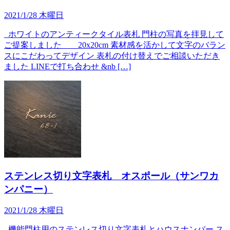
2021/1/28 木曜日
ホワイトのアンティークタイル表札 門柱の写真を拝見して
ご提案しました 20x20cm 素材感を活かして文字のバラン
スにこだわってデザイン 表札の付け替えでご相談いただき
ました LINEで打ち合わせ &nb […]
ステンレス切り文字表札 オスポール（サンワカ
ンパニー）
2021/1/28 木曜日
機能門柱用のステンレス切り文字表札とハウスナンバー ス