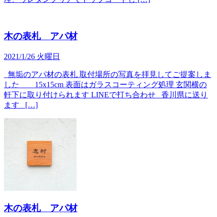
木の表札 アパ材
2021/1/26 火曜日
無垢のアパ材の表札 取付場所の写真を拝見してご提案しま
した 15x15cm 表面はガラスコーティング処理 玄関横の
軒下に取り付けられます LINEで打ち合わせ 香川県に送り
ます […]
木の表札 アパ材