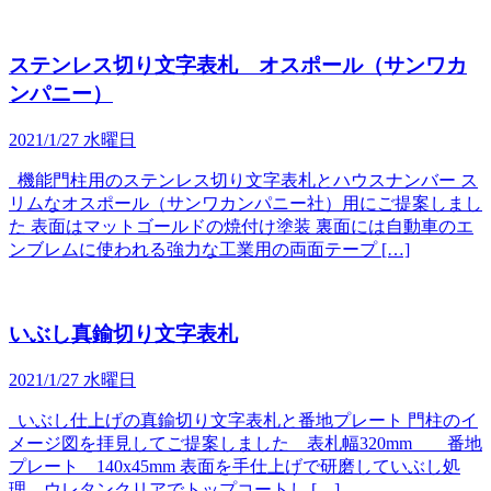
ステンレス切り文字表札 オスポール（サンワカ
ンパニー）
2021/1/27 水曜日
機能門柱用のステンレス切り文字表札とハウスナンバー ス
リムなオスポール（サンワカンパニー社）用にご提案しまし
た 表面はマットゴールドの焼付け塗装 裏面には自動車のエ
ンブレムに使われる強力な工業用の両面テープ […]
いぶし真鍮切り文字表札
2021/1/27 水曜日
いぶし仕上げの真鍮切り文字表札と番地プレート 門柱のイ
メージ図を拝見してご提案しました 表札幅320mm 番地
プレート 140x45mm 表面を手仕上げで研磨していぶし処
理、ウレタンクリアでトップコートし […]