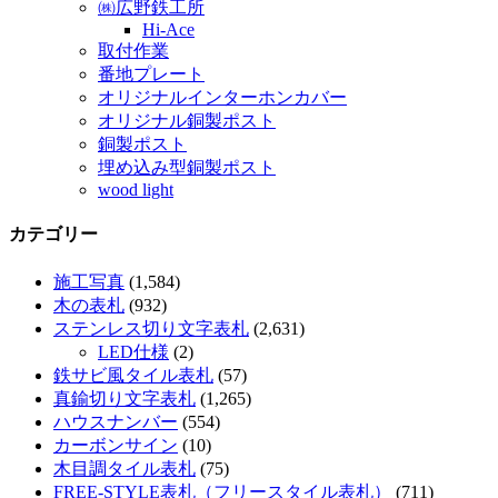
㈱広野鉄工所
Hi-Ace
取付作業
番地プレート
オリジナルインターホンカバー
オリジナル銅製ポスト
銅製ポスト
埋め込み型銅製ポスト
wood light
カテゴリー
施工写真
(1,584)
木の表札
(932)
ステンレス切り文字表札
(2,631)
LED仕様
(2)
鉄サビ風タイル表札
(57)
真鍮切り文字表札
(1,265)
ハウスナンバー
(554)
カーボンサイン
(10)
木目調タイル表札
(75)
FREE-STYLE表札（フリースタイル表札）
(711)