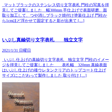
マットブラックのステンレス切り文字表札 門柱の写真を拝
見してご提案しました 幅300mm 手仕上げで表面研磨、面
取り加工して、つや消しブラック焼付け塗装仕上げ 門柱か
ら1cmほど浮かせて固定すると影が出来て […]
いぶし真鍮切り文字表札 独立文字
2021/1/31 日曜日
いぶし仕上げの真鍮切り文字表札 独立文字 門柱のイメー
ジを拝見してご提案しました 表札幅 320mm 真鍮表面
はいぶし仕上げの後ウレタンクリアのトップコート仕上げ
サイズにこだわって製作しました 取り付け […]