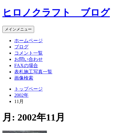
コ
ヒロノクラフト ブログ
ン
テ
ン
メインメニュー
ツ
へ
ホームページ
ス
ブログ
キ
コメント一覧
ッ
お問い合わせ
プ
FAXの場合
表札施工写真一覧
画像検索
トップページ
2002年
11月
月:
2002年11月