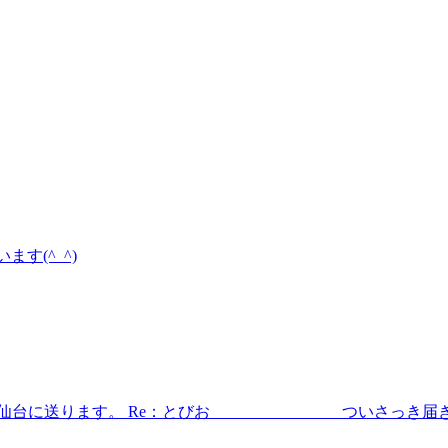
ます(^_^)
。 本日、仙台に送ります。 Re：とびお ついさ