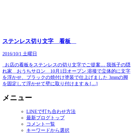
ステンレス切り文字 看板
2016/10/1 土曜日
お店の看板をステンレスの切り文字でご提案… 我孫子の隠
れ家 おうちサロン 10月1日オープン 溶接で立体的に文字
を浮かせ、ブラックの焼付け塗装で仕上げました 3mmの脚
を固定して浮かせて壁に取り付けます & […]
メニュー
LINEで打ち合わせ方法
最新ブログトップ
コメント一覧
キーワードから選択