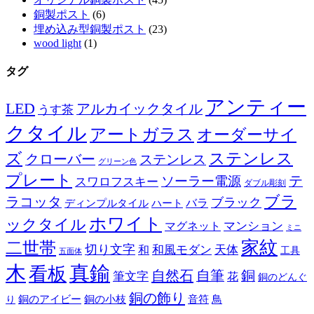
銅製ポスト
(6)
埋め込み型銅製ポスト
(23)
wood light
(1)
タグ
アンティー
LED
アルカイックタイル
うす茶
クタイル
アートガラス
オーダーサイ
ズ
ステンレス
クローバー
ステンレス
グリーン色
プレート
テ
ソーラー電源
スワロフスキー
ダブル彫刻
ブラ
ラコッタ
ブラック
ディンプルタイル
バラ
ハート
ホワイト
ックタイル
マグネット
マンション
ミニ
家紋
二世帯
切り文字
和
和風モダン
天体
工具
五面体
木
真鍮
看板
自然石
自筆
銅
筆文字
花
銅のどんぐ
銅の飾り
銅のアイビー
鳥
り
銅の小枝
音符