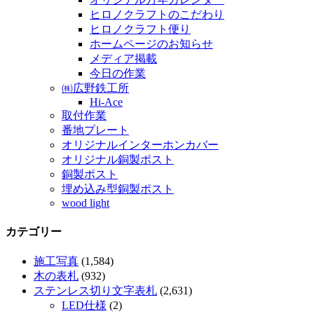
ヒロノクラフトのこだわり
ヒロノクラフト便り
ホームページのお知らせ
メディア掲載
今日の作業
㈱広野鉄工所
Hi-Ace
取付作業
番地プレート
オリジナルインターホンカバー
オリジナル銅製ポスト
銅製ポスト
埋め込み型銅製ポスト
wood light
カテゴリー
施工写真
(1,584)
木の表札
(932)
ステンレス切り文字表札
(2,631)
LED仕様
(2)