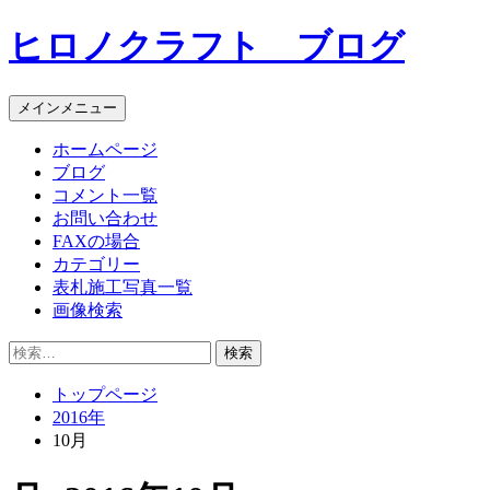
コ
ヒロノクラフト ブログ
ン
テ
ン
メインメニュー
ツ
へ
ホームページ
ス
ブログ
キ
コメント一覧
ッ
お問い合わせ
プ
FAXの場合
カテゴリー
表札施工写真一覧
画像検索
検
索:
トップページ
2016年
10月