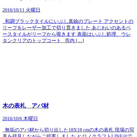
2016/10/11 火曜日
和調ブラックタイルにいぶし真鍮のプレート アクセントの
リーフをレーザー加工で切り貫きました あじわいのあるベ
ースタイルがリーフから覗きます 表面はいぶし処理、ウレ
タンクリアのトップコート 市内 […]
木の表札 アパ材
2016/10/6 木曜日
無垢のアパ材から切り出した18X18 cmの木の表札 現場の写
真を拝見しながらご提案しました ヒロノクラフトLINE@で