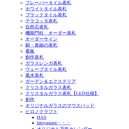
フレーバータイル表札
ホワイトタイル表札
ブラックタイル表札
テラコッタ表札
自然石表札
機能門柱 オーダー表札
オーダーサイン
銅・真鍮の表札
看板
創作表札
ガラスレンガ表札
ウェーブタイル表札
風水表札
ガーデン＆エクステリア
クリスタルガラス表札
クリスタルガラス表札【LED仕様】
創作
オリジナルガラスのマウスパッド
ヒロノクラフト
HAS
hitoyasumi・・・
オリジナル万年カレンダー