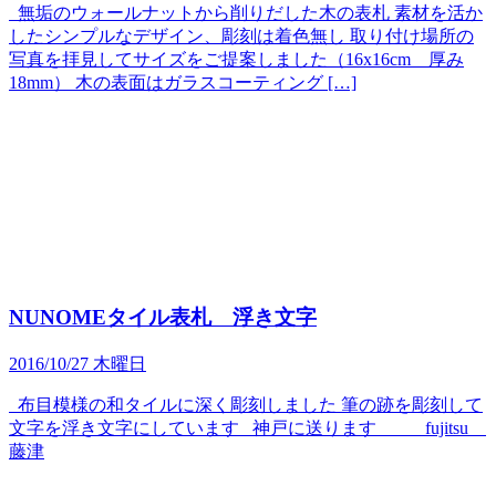
無垢のウォールナットから削りだした木の表札 素材を活か
したシンプルなデザイン、彫刻は着色無し 取り付け場所の
写真を拝見してサイズをご提案しました（16x16cm 厚み
18mm） 木の表面はガラスコーティング […]
NUNOMEタイル表札 浮き文字
2016/10/27 木曜日
布目模様の和タイルに深く彫刻しました 筆の跡を彫刻して
文字を浮き文字にしています 神戸に送ります fujitsu
藤津