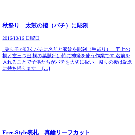
秋祭り 太鼓の撥（バチ）に彫刻
2016/10/16 日曜日
乗り子が叩くバチに名前と家紋を彫刻（手彫り） 五七の
桐と左三つ巴 桐の葉脈部は特に神経を使う作業です 名前を
入れることで子供たちがバチを大切に扱い、祭りの後は記念
に持ち帰ります […]
Free-Style表札 真鍮リーフカット