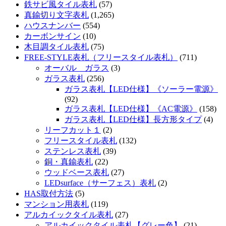
鉄サビ風タイル表札
(57)
真鍮切り文字表札
(1,265)
ハウスナンバー
(554)
カーボンサイン
(10)
木目調タイル表札
(75)
FREE-STYLE表札（フリースタイル表札）
(711)
オーバル ガラス
(3)
ガラス表札
(256)
ガラス表札【LED仕様】《ソーラー電源》
(92)
ガラス表札【LED仕様】《AC電源》
(158)
ガラス表札【LED仕様】長方形タイプ
(4)
リーフカット１
(2)
フリースタイル表札
(132)
ステンレス表札
(39)
銅・真鍮表札
(22)
ウッドベース表札
(27)
LEDsurface（サーフェス）表札
(2)
HAS取付方法
(5)
マンション用表札
(119)
アルカイックタイル表札
(27)
アルカイックタイル表札【グレー色】
(21)