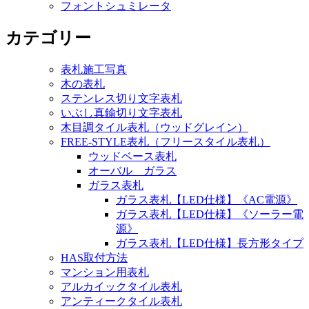
フォントシュミレータ
カテゴリー
表札施工写真
木の表札
ステンレス切り文字表札
いぶし真鍮切り文字表札
木目調タイル表札（ウッドグレイン）
FREE-STYLE表札（フリースタイル表札）
ウッドベース表札
オーバル ガラス
ガラス表札
ガラス表札【LED仕様】《AC電源》
ガラス表札【LED仕様】《ソーラー電
源》
ガラス表札【LED仕様】長方形タイプ
HAS取付方法
マンション用表札
アルカイックタイル表札
アンティークタイル表札