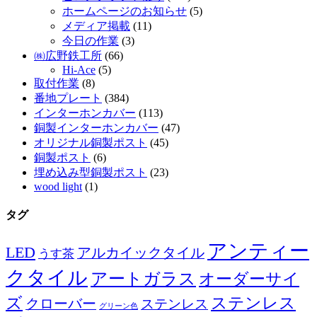
ホームページのお知らせ
(5)
メディア掲載
(11)
今日の作業
(3)
㈱広野鉄工所
(66)
Hi-Ace
(5)
取付作業
(8)
番地プレート
(384)
インターホンカバー
(113)
銅製インターホンカバー
(47)
オリジナル銅製ポスト
(45)
銅製ポスト
(6)
埋め込み型銅製ポスト
(23)
wood light
(1)
タグ
アンティー
LED
アルカイックタイル
うす茶
クタイル
アートガラス
オーダーサイ
ズ
ステンレス
クローバー
ステンレス
グリーン色