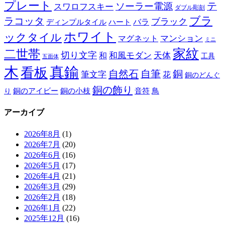
プレート
テ
ソーラー電源
スワロフスキー
ダブル彫刻
ブラ
ラコッタ
ブラック
ディンプルタイル
バラ
ハート
ホワイト
ックタイル
マグネット
マンション
ミニ
家紋
二世帯
切り文字
和
和風モダン
天体
工具
五面体
木
真鍮
看板
自然石
自筆
銅
筆文字
花
銅のどんぐ
銅の飾り
銅のアイビー
鳥
り
銅の小枝
音符
アーカイブ
2026年8月
(1)
2026年7月
(20)
2026年6月
(16)
2026年5月
(17)
2026年4月
(21)
2026年3月
(29)
2026年2月
(18)
2026年1月
(22)
2025年12月
(16)