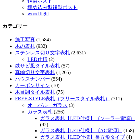
銅製ポスト
埋め込み型銅製ポスト
wood light
カテゴリー
施工写真
(1,584)
木の表札
(932)
ステンレス切り文字表札
(2,631)
LED仕様
(2)
鉄サビ風タイル表札
(57)
真鍮切り文字表札
(1,265)
ハウスナンバー
(554)
カーボンサイン
(10)
木目調タイル表札
(75)
FREE-STYLE表札（フリースタイル表札）
(711)
オーバル ガラス
(3)
ガラス表札
(256)
ガラス表札【LED仕様】《ソーラー電源》
(92)
ガラス表札【LED仕様】《AC電源》
(158)
ガラス表札【LED仕様】長方形タイプ
(4)