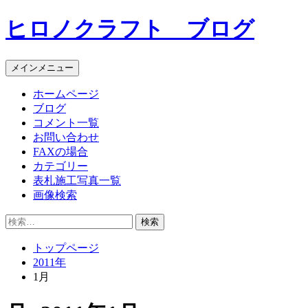
コ
ヒロノクラフト ブログ
ン
テ
ン
メインメニュー
ツ
へ
ホームページ
ス
ブログ
キ
コメント一覧
ッ
お問い合わせ
プ
FAXの場合
カテゴリー
表札施工写真一覧
画像検索
検
索:
トップページ
2011年
1月