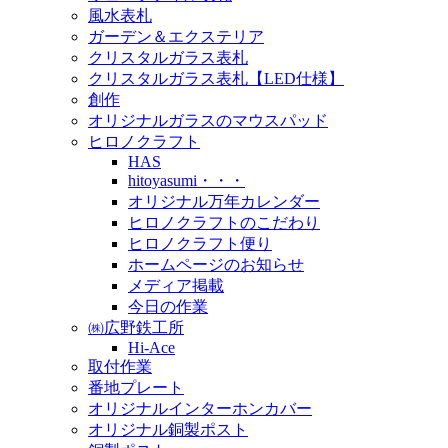
風水表札
ガーデン＆エクステリア
クリスタルガラス表札
クリスタルガラス表札【LED仕様】
創作
オリジナルガラスのマウスパッド
ヒロノクラフト
HAS
hitoyasumi・・・
オリジナル万年カレンダー
ヒロノクラフトのこだわり
ヒロノクラフト便り
ホームページのお知らせ
メディア掲載
今日の作業
㈱広野鉄工所
Hi-Ace
取付作業
番地プレート
オリジナルインターホンカバー
オリジナル銅製ポスト