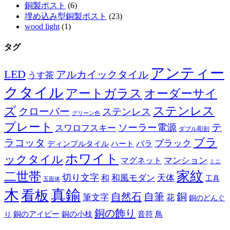
銅製ポスト
(6)
埋め込み型銅製ポスト
(23)
wood light
(1)
タグ
アンティー
LED
アルカイックタイル
うす茶
クタイル
アートガラス
オーダーサイ
ズ
ステンレス
クローバー
ステンレス
グリーン色
プレート
テ
ソーラー電源
スワロフスキー
ダブル彫刻
ブラ
ラコッタ
ブラック
ディンプルタイル
バラ
ハート
ホワイト
ックタイル
マグネット
マンション
ミニ
家紋
二世帯
切り文字
和
和風モダン
天体
工具
五面体
木
真鍮
看板
自然石
自筆
銅
筆文字
花
銅のどんぐ
銅の飾り
銅のアイビー
鳥
り
銅の小枝
音符