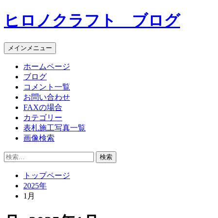
コ
ヒロノクラフト ブログ
ン
テ
ン
メインメニュー
ツ
へ
ホームページ
ス
ブログ
キ
コメント一覧
ッ
お問い合わせ
プ
FAXの場合
カテゴリー
表札施工写真一覧
画像検索
検
索:
トップページ
2025年
1月