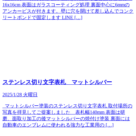
16x16cm 表面はガラスコーティング処理 裏面中心に6mmの
アンカービスが付きます。壁に穴を開けて差し込んでコンク
リートボンドで固定します LINE […]
ステンレス切り文字表札 マットシルバー
2025/1/28 火曜日
マットシルバー塗装のステンレス切り文字表札 取付場所の
写真を拝見してご提案しました 表札幅140mm 表面は研
磨、面取り加工の後マットシルバーの焼付け塗装 裏面には
自動車のエンブレムに使われる強力な工業用の […]