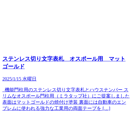
ステンレス切り文字表札 オスポール用 マット
ゴールド
2025/1/15 水曜日
機能門柱用のステンレス切り文字表札とハウスナンバー ス
リムなオスポール門柱用（ミラタップ社）にご提案しました
表面はマットゴールドの焼付け塗装 裏面には自動車のエン
ブレムに使われる強力な工業用の両面テープを […]