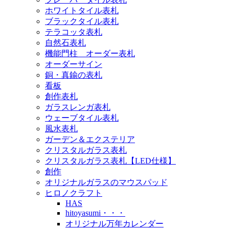
ホワイトタイル表札
ブラックタイル表札
テラコッタ表札
自然石表札
機能門柱 オーダー表札
オーダーサイン
銅・真鍮の表札
看板
創作表札
ガラスレンガ表札
ウェーブタイル表札
風水表札
ガーデン＆エクステリア
クリスタルガラス表札
クリスタルガラス表札【LED仕様】
創作
オリジナルガラスのマウスパッド
ヒロノクラフト
HAS
hitoyasumi・・・
オリジナル万年カレンダー