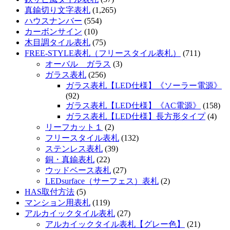
真鍮切り文字表札
(1,265)
ハウスナンバー
(554)
カーボンサイン
(10)
木目調タイル表札
(75)
FREE-STYLE表札（フリースタイル表札）
(711)
オーバル ガラス
(3)
ガラス表札
(256)
ガラス表札【LED仕様】《ソーラー電源》
(92)
ガラス表札【LED仕様】《AC電源》
(158)
ガラス表札【LED仕様】長方形タイプ
(4)
リーフカット１
(2)
フリースタイル表札
(132)
ステンレス表札
(39)
銅・真鍮表札
(22)
ウッドベース表札
(27)
LEDsurface（サーフェス）表札
(2)
HAS取付方法
(5)
マンション用表札
(119)
アルカイックタイル表札
(27)
アルカイックタイル表札【グレー色】
(21)