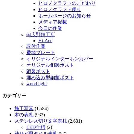
ヒロノクラフトのこだわり
ヒロノクラフト便り
ホームページのお知らせ
メディア掲載
今日の作業
㈱広野鉄工所
Hi-Ace
取付作業
番地プレート
オリジナルインターホンカバー
オリジナル銅製ポスト
銅製ポスト
埋め込み型銅製ポスト
wood light
カテゴリー
施工写真
(1,584)
木の表札
(932)
ステンレス切り文字表札
(2,631)
LED仕様
(2)
鉄サビ風タイル表札
(57)