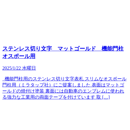
ステンレス切り文字 マットゴールド 機能門柱
オスポール用
2025/1/22 水曜日
機能門柱用のステンレス切り文字表札 スリムなオスポール
門柱用（ミラタップ社）にご提案しました 表面はマットゴ
ールドの焼付け塗装 裏面には自動車のエンブレムに使われ
る強力な工業用の両面テープを付けています 取 […]