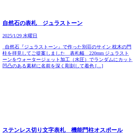
自然石の表札 ジュラストーン
2025/1/29 水曜日
自然石『ジュラストーン』で作った別荘のサイン 枕木の門
柱を拝見してご提案しました 表札幅 220mm ジュラスト
ーンをウォータージェット加工（水圧）でランダムにカット
凹凸のある素材に名前を深く彫刻して着色 […]
ステンレス切り文字表札 機能門柱オスポール