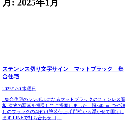
月:
2025年1月
ステンレス切り文字サイン マットブラック 集
合住宅
2025/1/30 木曜日
集合住宅のシンボルになるマットブラックのステンレス看
板 建物の写真を拝見してご提案しました 幅340mm つや消
しのブラックの焼付け塗装仕上げ 門柱から浮かせて固定し
ます LINEで打ち合わせ […]