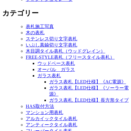
シ
カテゴリー
ョ
ン
表札施工写真
木の表札
ステンレス切り文字表札
いぶし真鍮切り文字表札
木目調タイル表札（ウッドグレイン）
FREE-STYLE表札（フリースタイル表札）
ウッドベース表札
オーバル ガラス
ガラス表札
ガラス表札【LED仕様】《AC電源》
ガラス表札【LED仕様】《ソーラー電
源》
ガラス表札【LED仕様】長方形タイプ
HAS取付方法
マンション用表札
アルカイックタイル表札
アンティークタイル表札
フレーバータイル表札