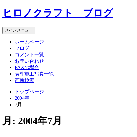
コ
ヒロノクラフト ブログ
ン
テ
ン
メインメニュー
ツ
へ
ホームページ
ス
ブログ
キ
コメント一覧
ッ
お問い合わせ
プ
FAXの場合
表札施工写真一覧
画像検索
トップページ
2004年
7月
月:
2004年7月