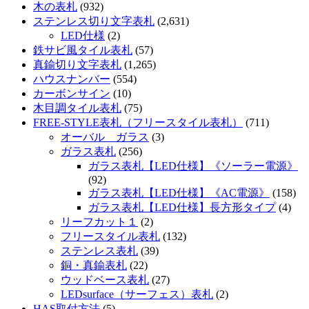
木の表札
(932)
ステンレス切り文字表札
(2,631)
LED仕様
(2)
鉄サビ風タイル表札
(57)
真鍮切り文字表札
(1,265)
ハウスナンバー
(554)
カーボンサイン
(10)
木目調タイル表札
(75)
FREE-STYLE表札（フリースタイル表札）
(711)
オーバル ガラス
(3)
ガラス表札
(256)
ガラス表札【LED仕様】《ソーラー電源》
(92)
ガラス表札【LED仕様】《AC電源》
(158)
ガラス表札【LED仕様】長方形タイプ
(4)
リーフカット１
(2)
フリースタイル表札
(132)
ステンレス表札
(39)
銅・真鍮表札
(22)
ウッドベース表札
(27)
LEDsurface（サーフェス）表札
(2)
HAS取付方法
(5)