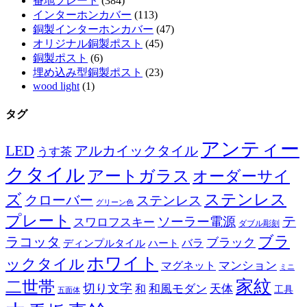
番地プレート
(384)
インターホンカバー
(113)
銅製インターホンカバー
(47)
オリジナル銅製ポスト
(45)
銅製ポスト
(6)
埋め込み型銅製ポスト
(23)
wood light
(1)
タグ
アンティー
LED
アルカイックタイル
うす茶
クタイル
アートガラス
オーダーサイ
ズ
ステンレス
クローバー
ステンレス
グリーン色
プレート
テ
ソーラー電源
スワロフスキー
ダブル彫刻
ブラ
ラコッタ
ブラック
ディンプルタイル
バラ
ハート
ホワイト
ックタイル
マグネット
マンション
ミニ
家紋
二世帯
切り文字
和
和風モダン
天体
工具
五面体