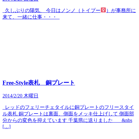
久しぶりの陽気、 今日はノンノ（トイプー
）が事務所に
来て、一緒に仕事・・・
Free-Style表札 銅プレート
2014/2/20 木曜日
レッドのフェリーチェタイルに銅プレートのフリースタイ
ル表札 銅プレートは裏面、側面をメッキ仕上げして 側面部
分からの変色を抑えています 千葉県に送りました &nbs
[…]