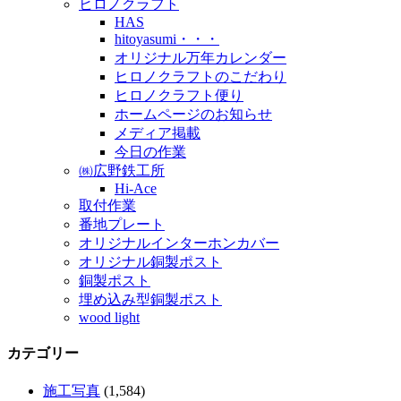
ヒロノクラフト
HAS
hitoyasumi・・・
オリジナル万年カレンダー
ヒロノクラフトのこだわり
ヒロノクラフト便り
ホームページのお知らせ
メディア掲載
今日の作業
㈱広野鉄工所
Hi-Ace
取付作業
番地プレート
オリジナルインターホンカバー
オリジナル銅製ポスト
銅製ポスト
埋め込み型銅製ポスト
wood light
カテゴリー
施工写真
(1,584)