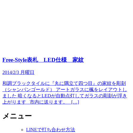
Free-Style表札 LED仕様 家紋
2014/2/3 月曜日
和調ブラックタイルに『丸に隅立て四つ目』の家紋を彫刻
（シャンパンゴールド） アートガラスに楓をレイアウトし
ました 暗くなるとLEDが自動点灯してガラスの彫刻が浮き
上がります 市内に送ります。 […]
メニュー
LINEで打ち合わせ方法