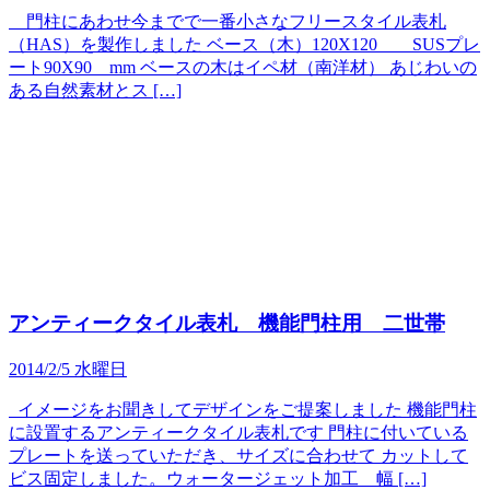
門柱にあわせ今までで一番小さなフリースタイル表札
（HAS）を製作しました ベース（木）120X120 SUSプレ
ート90X90 mm ベースの木はイペ材（南洋材） あじわいの
ある自然素材とス […]
アンティークタイル表札 機能門柱用 二世帯
2014/2/5 水曜日
イメージをお聞きしてデザインをご提案しました 機能門柱
に設置するアンティークタイル表札です 門柱に付いている
プレートを送っていただき、サイズに合わせて カットして
ビス固定しました。ウォータージェット加工 幅 […]