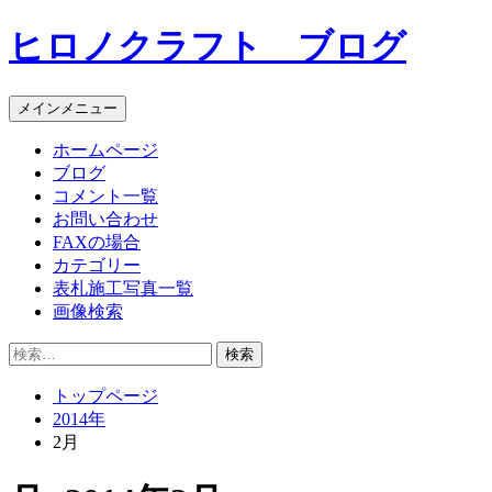
コ
ヒロノクラフト ブログ
ン
テ
ン
メインメニュー
ツ
へ
ホームページ
ス
ブログ
キ
コメント一覧
ッ
お問い合わせ
プ
FAXの場合
カテゴリー
表札施工写真一覧
画像検索
検
索:
トップページ
2014年
2月