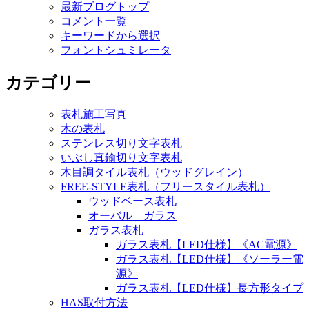
最新ブログトップ
コメント一覧
キーワードから選択
フォントシュミレータ
カテゴリー
表札施工写真
木の表札
ステンレス切り文字表札
いぶし真鍮切り文字表札
木目調タイル表札（ウッドグレイン）
FREE-STYLE表札（フリースタイル表札）
ウッドベース表札
オーバル ガラス
ガラス表札
ガラス表札【LED仕様】《AC電源》
ガラス表札【LED仕様】《ソーラー電
源》
ガラス表札【LED仕様】長方形タイプ
HAS取付方法