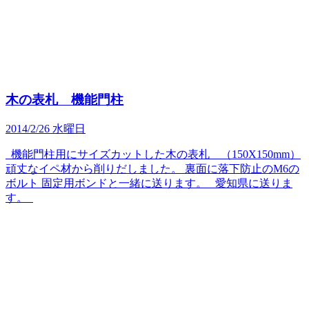
木の表札 機能門柱
2014/2/26 水曜日
機能門柱用にサイズカットした木の表札 （150X150mm）
頑丈なイペ材から削りだしました。 裏面に落下防止のM6の
ボルト 固定用ボンドと一緒に送ります。 愛知県に送りま
す。