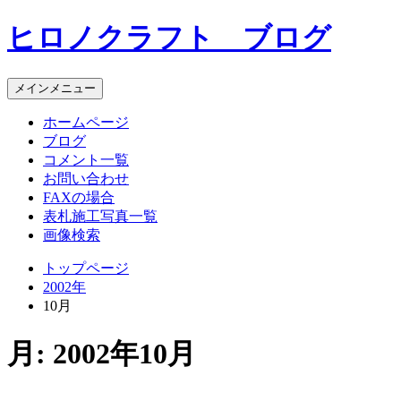
コ
ヒロノクラフト ブログ
ン
テ
ン
メインメニュー
ツ
へ
ホームページ
ス
ブログ
キ
コメント一覧
ッ
お問い合わせ
プ
FAXの場合
表札施工写真一覧
画像検索
トップページ
2002年
10月
月:
2002年10月