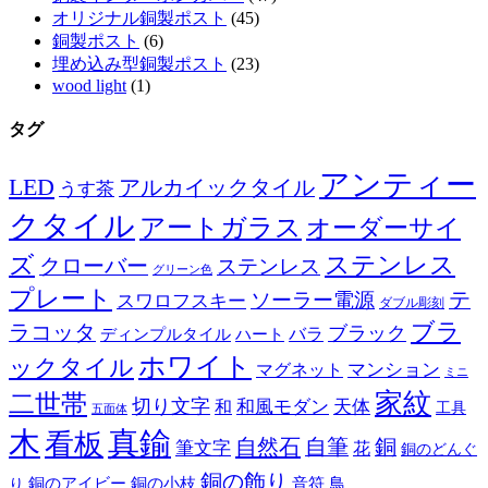
オリジナル銅製ポスト
(45)
銅製ポスト
(6)
埋め込み型銅製ポスト
(23)
wood light
(1)
タグ
アンティー
LED
アルカイックタイル
うす茶
クタイル
アートガラス
オーダーサイ
ズ
ステンレス
クローバー
ステンレス
グリーン色
プレート
テ
ソーラー電源
スワロフスキー
ダブル彫刻
ブラ
ラコッタ
ブラック
ディンプルタイル
バラ
ハート
ホワイト
ックタイル
マグネット
マンション
ミニ
家紋
二世帯
切り文字
和
和風モダン
天体
工具
五面体
木
真鍮
看板
自然石
自筆
銅
筆文字
花
銅のどんぐ
銅の飾り
銅のアイビー
鳥
り
銅の小枝
音符