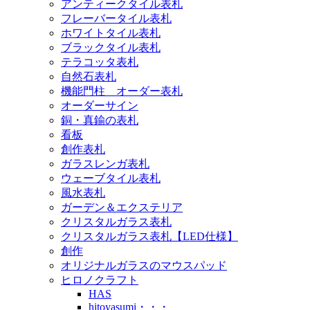
アンティークタイル表札
フレーバータイル表札
ホワイトタイル表札
ブラックタイル表札
テラコッタ表札
自然石表札
機能門柱 オーダー表札
オーダーサイン
銅・真鍮の表札
看板
創作表札
ガラスレンガ表札
ウェーブタイル表札
風水表札
ガーデン＆エクステリア
クリスタルガラス表札
クリスタルガラス表札【LED仕様】
創作
オリジナルガラスのマウスパッド
ヒロノクラフト
HAS
hitoyasumi・・・