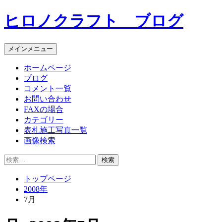
コ
ヒロノクラフト ブログ
ン
テ
ン
メインメニュー
ツ
へ
ホームページ
ス
ブログ
キ
コメント一覧
ッ
お問い合わせ
プ
FAXの場合
カテゴリー
表札施工写真一覧
画像検索
検
索:
トップページ
2008年
7月