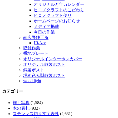
オリジナル万年カレンダー
ヒロノクラフトのこだわり
ヒロノクラフト便り
ホームページのお知らせ
メディア掲載
今日の作業
㈱広野鉄工所
Hi-Ace
取付作業
番地プレート
オリジナルインターホンカバー
オリジナル銅製ポスト
銅製ポスト
埋め込み型銅製ポスト
wood light
カテゴリー
施工写真
(1,584)
木の表札
(932)
ステンレス切り文字表札
(2,631)