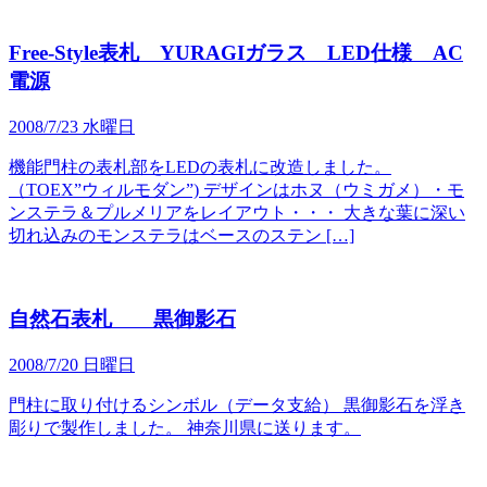
Free-Style表札 YURAGIガラス LED仕様 AC
電源
2008/7/23 水曜日
機能門柱の表札部をLEDの表札に改造しました。
（TOEX”ウィルモダン”) デザインはホヌ（ウミガメ）・モ
ンステラ＆プルメリアをレイアウト・・・ 大きな葉に深い
切れ込みのモンステラはベースのステン […]
自然石表札 黒御影石
2008/7/20 日曜日
門柱に取り付けるシンボル（データ支給） 黒御影石を浮き
彫りで製作しました。 神奈川県に送ります。