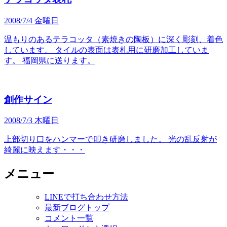
2008/7/4 金曜日
温もりのあるテラコッタ（素焼きの陶板）に深く彫刻、着色
しています。 タイルの表面は表札用に研磨加工していま
す。 福岡県に送ります。
創作サイン
2008/7/3 木曜日
上部切り口をハンマーで叩き研磨しました。 光の乱反射が
綺麗に映えます・・・
メニュー
LINEで打ち合わせ方法
最新ブログトップ
コメント一覧