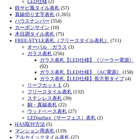
LED仕様
(2)
鉄サビ風タイル表札
(57)
真鍮切り文字表札
(1,265)
ハウスナンバー
(554)
カーボンサイン
(10)
木目調タイル表札
(75)
FREE-STYLE表札（フリースタイル表札）
(711)
オーバル ガラス
(3)
ガラス表札
(256)
ガラス表札【LED仕様】《ソーラー電源》
(92)
ガラス表札【LED仕様】《AC電源》
(158)
ガラス表札【LED仕様】長方形タイプ
(4)
リーフカット１
(2)
フリースタイル表札
(132)
ステンレス表札
(39)
銅・真鍮表札
(22)
ウッドベース表札
(27)
LEDsurface（サーフェス）表札
(2)
HAS取付方法
(5)
マンション用表札
(119)
アルカイックタイル表札
(27)