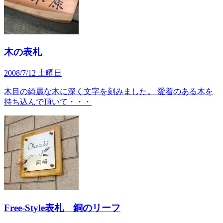
木の表札
2008/7/12 土曜日
木目の綺麗な木に深く文字を刻みました。 愛着のある木を
持ち込んで頂いて・・・
Free-Style表札 銅のリーフ