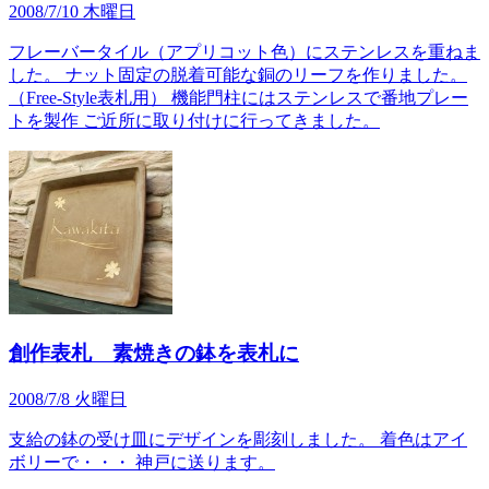
2008/7/10 木曜日
フレーバータイル（アプリコット色）にステンレスを重ねま
した。 ナット固定の脱着可能な銅のリーフを作りました。
（Free-Style表札用） 機能門柱にはステンレスで番地プレー
トを製作 ご近所に取り付けに行ってきました。
創作表札 素焼きの鉢を表札に
2008/7/8 火曜日
支給の鉢の受け皿にデザインを彫刻しました。 着色はアイ
ボリーで・・・ 神戸に送ります。