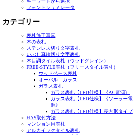
キーワードから選択
フォントシュミレータ
カテゴリー
表札施工写真
木の表札
ステンレス切り文字表札
いぶし真鍮切り文字表札
木目調タイル表札（ウッドグレイン）
FREE-STYLE表札（フリースタイル表札）
ウッドベース表札
オーバル ガラス
ガラス表札
ガラス表札【LED仕様】《AC電源》
ガラス表札【LED仕様】《ソーラー電
源》
ガラス表札【LED仕様】長方形タイプ
HAS取付方法
マンション用表札
アルカイックタイル表札