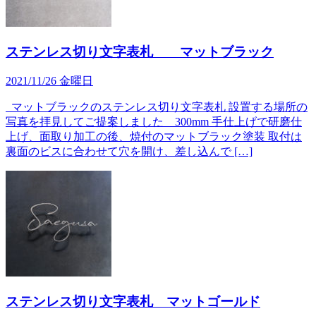
ステンレス切り文字表札 マットブラック
2021/11/26 金曜日
マットブラックのステンレス切り文字表札 設置する場所の
写真を拝見してご提案しました 300mm 手仕上げで研磨仕
上げ、面取り加工の後、焼付のマットブラック塗装 取付は
裏面のビスに合わせて穴を開け、差し込んで […]
ステンレス切り文字表札 マットゴールド