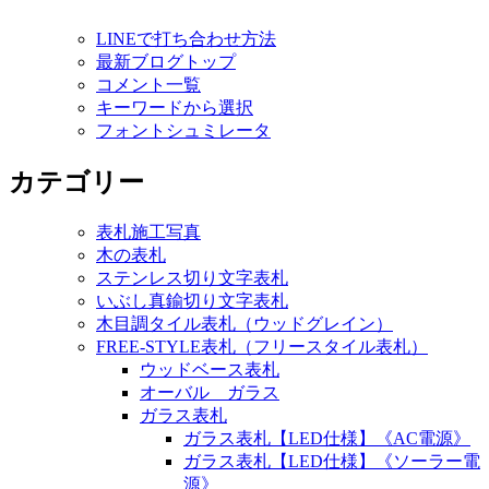
ナ
LINEで打ち合わせ方法
ビ
最新ブログトップ
ゲ
コメント一覧
キーワードから選択
ー
フォントシュミレータ
シ
カテゴリー
ョ
ン
表札施工写真
木の表札
ステンレス切り文字表札
いぶし真鍮切り文字表札
木目調タイル表札（ウッドグレイン）
FREE-STYLE表札（フリースタイル表札）
ウッドベース表札
オーバル ガラス
ガラス表札
ガラス表札【LED仕様】《AC電源》
ガラス表札【LED仕様】《ソーラー電
源》