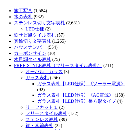
施工写真
(1,584)
木の表札
(932)
ステンレス切り文字表札
(2,631)
LED仕様
(2)
鉄サビ風タイル表札
(57)
真鍮切り文字表札
(1,265)
ハウスナンバー
(554)
カーボンサイン
(10)
木目調タイル表札
(75)
FREE-STYLE表札（フリースタイル表札）
(711)
オーバル ガラス
(3)
ガラス表札
(256)
ガラス表札【LED仕様】《ソーラー電源》
(92)
ガラス表札【LED仕様】《AC電源》
(158)
ガラス表札【LED仕様】長方形タイプ
(4)
リーフカット１
(2)
フリースタイル表札
(132)
ステンレス表札
(39)
銅・真鍮表札
(22)