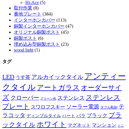
Hi-Ace
(5)
取付作業
(8)
番地プレート
(384)
インターホンカバー
(113)
銅製インターホンカバー
(47)
オリジナル銅製ポスト
(45)
銅製ポスト
(6)
埋め込み型銅製ポスト
(23)
wood light
(1)
タグ
アンティー
LED
アルカイックタイル
うす茶
クタイル
アートガラス
オーダーサイ
ズ
ステンレス
クローバー
ステンレス
グリーン色
プレート
テ
ソーラー電源
スワロフスキー
ダブル彫刻
ブラ
ラコッタ
ブラック
ディンプルタイル
バラ
ハート
ホワイト
ックタイル
マグネット
マンション
ミニ