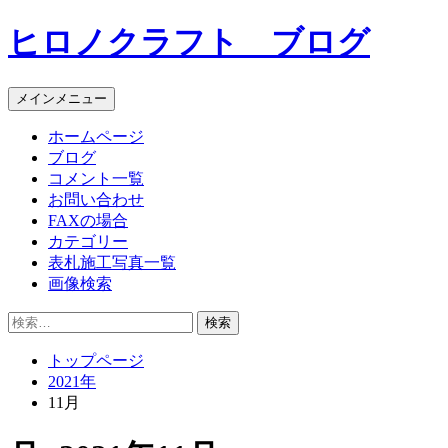
コ
ヒロノクラフト ブログ
ン
テ
ン
メインメニュー
ツ
へ
ホームページ
ス
ブログ
キ
コメント一覧
ッ
お問い合わせ
プ
FAXの場合
カテゴリー
表札施工写真一覧
画像検索
検
索:
トップページ
2021年
11月