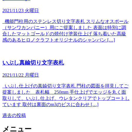
2021/11/23 火曜日
機能門柱用のステンレス切り文字表札 スリムなオスポール
（サンワカンパニー）用にご提案しました 表面は特別に調
合したマットゴールドの焼付け塗装仕上げ 落ち着いた高級
感のあるヒロノクラフトオリジナルのシャンパン […]
いぶし真鍮切り文字表札
2021/11/22 月曜日
いぶし仕上げの真鍮切り文字表札 門柱の図面を拝見してご
提案しました 表札幅 250mm 手仕上げでエッジを丸く面
取りして、いぶし仕上げ、ウレタンクリアでトップコートし
ています 取付は裏面のm3のビスに合わせ […]
過去の投稿
投
稿
メニュー