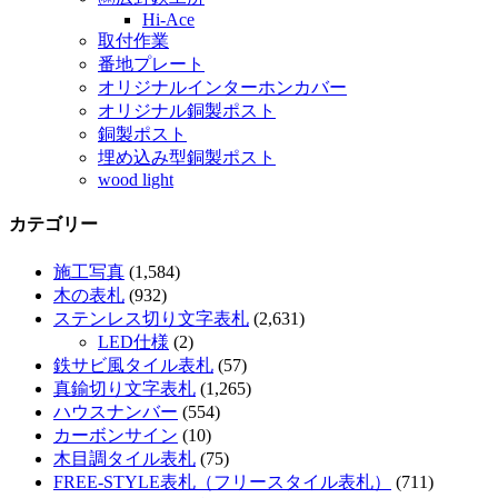
Hi-Ace
取付作業
番地プレート
オリジナルインターホンカバー
オリジナル銅製ポスト
銅製ポスト
埋め込み型銅製ポスト
wood light
カテゴリー
施工写真
(1,584)
木の表札
(932)
ステンレス切り文字表札
(2,631)
LED仕様
(2)
鉄サビ風タイル表札
(57)
真鍮切り文字表札
(1,265)
ハウスナンバー
(554)
カーボンサイン
(10)
木目調タイル表札
(75)
FREE-STYLE表札（フリースタイル表札）
(711)