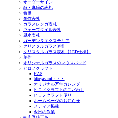
オーダーサイン
銅・真鍮の表札
看板
創作表札
ガラスレンガ表札
ウェーブタイル表札
風水表札
ガーデン＆エクステリア
クリスタルガラス表札
クリスタルガラス表札【LED仕様】
創作
オリジナルガラスのマウスパッド
ヒロノクラフト
HAS
hitoyasumi・・・
オリジナル万年カレンダー
ヒロノクラフトのこだわり
ヒロノクラフト便り
ホームページのお知らせ
メディア掲載
今日の作業
㈱広野鉄工所