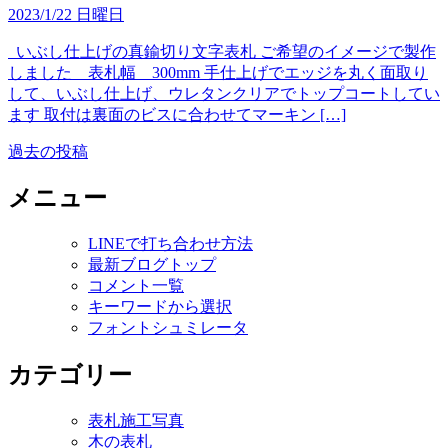
2023/1/22 日曜日
いぶし仕上げの真鍮切り文字表札 ご希望のイメージで製作
しました 表札幅 300mm 手仕上げでエッジを丸く面取り
して、いぶし仕上げ、ウレタンクリアでトップコートしてい
ます 取付は裏面のビスに合わせてマーキン […]
過去の投稿
投
稿
メニュー
ナ
LINEで打ち合わせ方法
ビ
最新ブログトップ
ゲ
コメント一覧
キーワードから選択
ー
フォントシュミレータ
シ
カテゴリー
ョ
ン
表札施工写真
木の表札