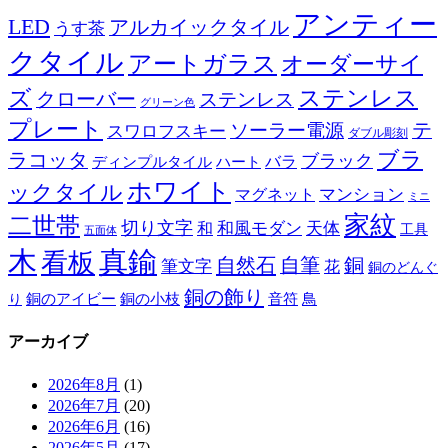
アンティー
LED
アルカイックタイル
うす茶
クタイル
アートガラス
オーダーサイ
ズ
ステンレス
クローバー
ステンレス
グリーン色
プレート
テ
ソーラー電源
スワロフスキー
ダブル彫刻
ブラ
ラコッタ
ブラック
ディンプルタイル
バラ
ハート
ホワイト
ックタイル
マグネット
マンション
ミニ
家紋
二世帯
切り文字
和
和風モダン
天体
工具
五面体
木
真鍮
看板
自然石
自筆
銅
筆文字
花
銅のどんぐ
銅の飾り
銅のアイビー
鳥
り
銅の小枝
音符
アーカイブ
2026年8月
(1)
2026年7月
(20)
2026年6月
(16)
2026年5月
(17)