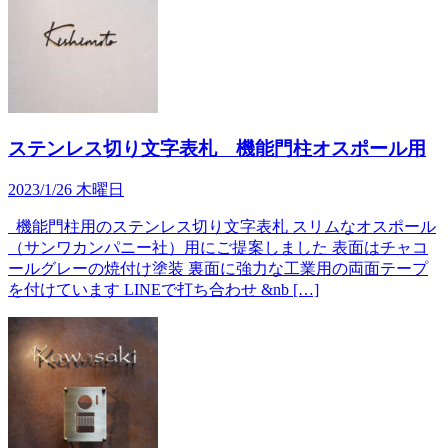
ステンレス切り文字表札 機能門柱オスポール用
2023/1/26 木曜日
機能門柱用のステンレス切り文字表札 スリムなオスポール
（サンワカンパニー社）用にご提案しました 表面はチャコ
ールグレーの焼付け塗装 裏面に強力な工業用の両面テープ
を付けています LINEで打ち合わせ &nb […]