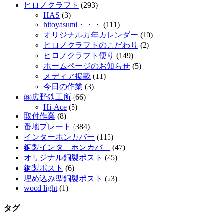
ヒロノクラフト
(293)
HAS
(3)
hitoyasumi・・・
(111)
オリジナル万年カレンダー
(10)
ヒロノクラフトのこだわり
(2)
ヒロノクラフト便り
(149)
ホームページのお知らせ
(5)
メディア掲載
(11)
今日の作業
(3)
㈱広野鉄工所
(66)
Hi-Ace
(5)
取付作業
(8)
番地プレート
(384)
インターホンカバー
(113)
銅製インターホンカバー
(47)
オリジナル銅製ポスト
(45)
銅製ポスト
(6)
埋め込み型銅製ポスト
(23)
wood light
(1)
タグ