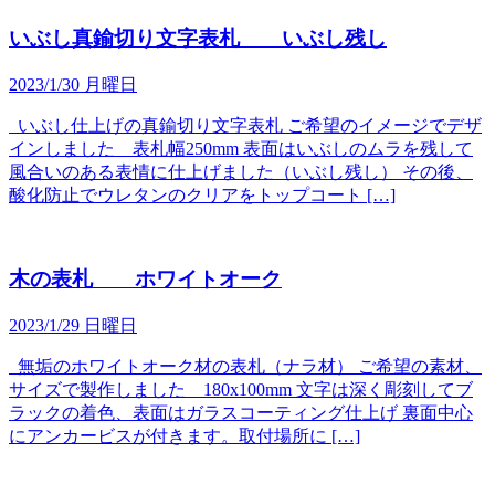
いぶし真鍮切り文字表札 いぶし残し
2023/1/30 月曜日
いぶし仕上げの真鍮切り文字表札 ご希望のイメージでデザ
インしました 表札幅250mm 表面はいぶしのムラを残して
風合いのある表情に仕上げました（いぶし残し） その後、
酸化防止でウレタンのクリアをトップコート […]
木の表札 ホワイトオーク
2023/1/29 日曜日
無垢のホワイトオーク材の表札（ナラ材） ご希望の素材、
サイズで製作しました 180x100mm 文字は深く彫刻してブ
ラックの着色、表面はガラスコーティング仕上げ 裏面中心
にアンカービスが付きます。取付場所に […]