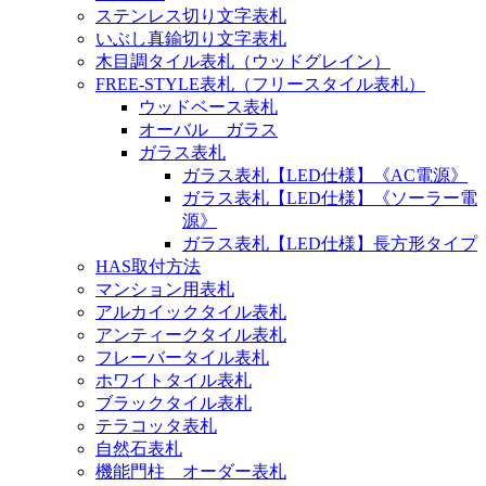
ステンレス切り文字表札
いぶし真鍮切り文字表札
木目調タイル表札（ウッドグレイン）
FREE-STYLE表札（フリースタイル表札）
ウッドベース表札
オーバル ガラス
ガラス表札
ガラス表札【LED仕様】《AC電源》
ガラス表札【LED仕様】《ソーラー電
源》
ガラス表札【LED仕様】長方形タイプ
HAS取付方法
マンション用表札
アルカイックタイル表札
アンティークタイル表札
フレーバータイル表札
ホワイトタイル表札
ブラックタイル表札
テラコッタ表札
自然石表札
機能門柱 オーダー表札