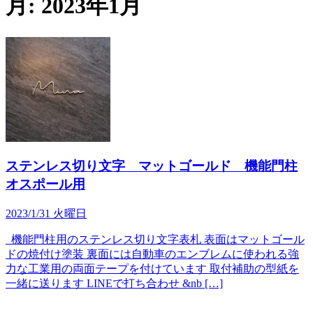
月:
2023年1月
ステンレス切り文字 マットゴールド 機能門柱
オスポール用
2023/1/31 火曜日
機能門柱用のステンレス切り文字表札 表面はマットゴール
ドの焼付け塗装 裏面には自動車のエンブレムに使われる強
力な工業用の両面テープを付けています 取付補助の型紙を
一緒に送ります LINEで打ち合わせ &nb […]