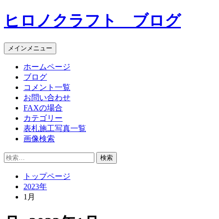
コ
ヒロノクラフト ブログ
ン
テ
ン
メインメニュー
ツ
へ
ホームページ
ス
ブログ
キ
コメント一覧
ッ
お問い合わせ
プ
FAXの場合
カテゴリー
表札施工写真一覧
画像検索
検
索:
トップページ
2023年
1月