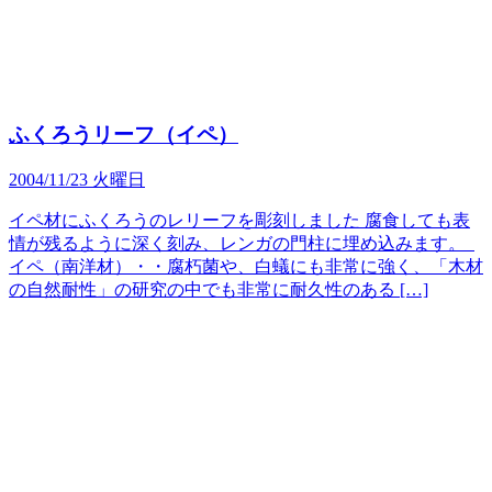
ふくろうリーフ（イペ）
2004/11/23 火曜日
イペ材にふくろうのレリーフを彫刻しました 腐食しても表
情が残るように深く刻み、レンガの門柱に埋め込みます。
イペ（南洋材）・・腐朽菌や、白蟻にも非常に強く、「木材
の自然耐性」の研究の中でも非常に耐久性のある […]