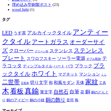
埋め込み型銅製ポスト
(23)
wood light
(1)
タグ
アンティー
LED
アルカイックタイル
うす茶
クタイル
アートガラス
オーダーサイ
ズ
ステンレス
クローバー
ステンレス
グリーン色
プレート
テ
ソーラー電源
スワロフスキー
ダブル彫刻
ブラ
ラコッタ
ブラック
ディンプルタイル
バラ
ハート
ホワイト
ックタイル
マグネット
マンション
ミニ
家紋
二世帯
切り文字
和
和風モダン
天体
工具
五面体
木
真鍮
看板
自然石
自筆
銅
筆文字
花
銅のどんぐ
銅の飾り
銅のアイビー
鳥
り
銅の小枝
音符
アーカイブ