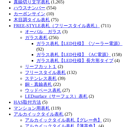
真鍮切り文字表札
(1,265)
ハウスナンバー
(554)
カーボンサイン
(10)
木目調タイル表札
(75)
FREE-STYLE表札（フリースタイル表札）
(711)
オーバル ガラス
(3)
ガラス表札
(256)
ガラス表札【LED仕様】《ソーラー電源》
(92)
ガラス表札【LED仕様】《AC電源》
(158)
ガラス表札【LED仕様】長方形タイプ
(4)
リーフカット１
(2)
フリースタイル表札
(132)
ステンレス表札
(39)
銅・真鍮表札
(22)
ウッドベース表札
(27)
LEDsurface（サーフェス）表札
(2)
HAS取付方法
(5)
マンション用表札
(119)
アルカイックタイル表札
(27)
アルカイックタイル表札【グレー色】
(21)
アルカイックタイル表札【薄茶色】
(4)