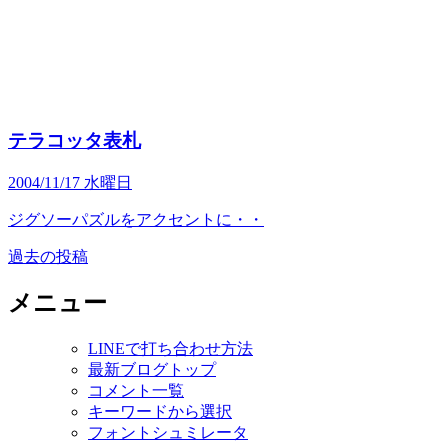
テラコッタ表札
2004/11/17 水曜日
ジグソーパズルをアクセントに・・
過去の投稿
投
稿
メニュー
ナ
LINEで打ち合わせ方法
ビ
最新ブログトップ
ゲ
コメント一覧
キーワードから選択
ー
フォントシュミレータ