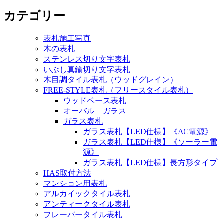
シ
カテゴリー
ョ
ン
表札施工写真
木の表札
ステンレス切り文字表札
いぶし真鍮切り文字表札
木目調タイル表札（ウッドグレイン）
FREE-STYLE表札（フリースタイル表札）
ウッドベース表札
オーバル ガラス
ガラス表札
ガラス表札【LED仕様】《AC電源》
ガラス表札【LED仕様】《ソーラー電
源》
ガラス表札【LED仕様】長方形タイプ
HAS取付方法
マンション用表札
アルカイックタイル表札
アンティークタイル表札
フレーバータイル表札