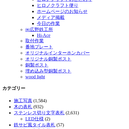
ヒロノクラフト便り
ホームページのお知らせ
メディア掲載
今日の作業
㈱広野鉄工所
Hi-Ace
取付作業
番地プレート
オリジナルインターホンカバー
オリジナル銅製ポスト
銅製ポスト
埋め込み型銅製ポスト
wood light
カテゴリー
施工写真
(1,584)
木の表札
(932)
ステンレス切り文字表札
(2,631)
LED仕様
(2)
鉄サビ風タイル表札
(57)