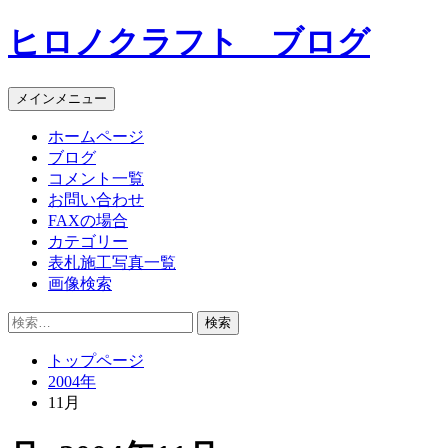
コ
ヒロノクラフト ブログ
ン
テ
ン
メインメニュー
ツ
へ
ホームページ
ス
ブログ
キ
コメント一覧
ッ
お問い合わせ
プ
FAXの場合
カテゴリー
表札施工写真一覧
画像検索
検
索:
トップページ
2004年
11月