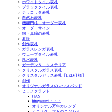
ホワイトタイル表札
ブラックタイル表札
テラコッタ表札
自然石表札
機能門柱 オーダー表札
オーダーサイン
銅・真鍮の表札
看板
創作表札
ガラスレンガ表札
ウェーブタイル表札
風水表札
ガーデン＆エクステリア
クリスタルガラス表札
クリスタルガラス表札【LED仕様】
創作
オリジナルガラスのマウスパッド
ヒロノクラフト
HAS
hitoyasumi・・・
オリジナル万年カレンダー
ヒロノクラフトのこだわり