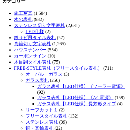
カテゴリー
施工写真
(1,584)
木の表札
(932)
ステンレス切り文字表札
(2,631)
LED仕様
(2)
鉄サビ風タイル表札
(57)
真鍮切り文字表札
(1,265)
ハウスナンバー
(554)
カーボンサイン
(10)
木目調タイル表札
(75)
FREE-STYLE表札（フリースタイル表札）
(711)
オーバル ガラス
(3)
ガラス表札
(256)
ガラス表札【LED仕様】《ソーラー電源》
(92)
ガラス表札【LED仕様】《AC電源》
(158)
ガラス表札【LED仕様】長方形タイプ
(4)
リーフカット１
(2)
フリースタイル表札
(132)
ステンレス表札
(39)
銅・真鍮表札
(22)