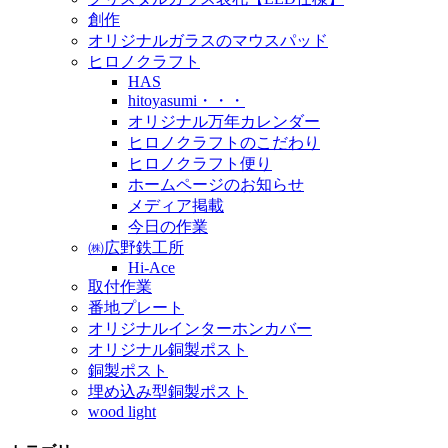
創作
オリジナルガラスのマウスパッド
ヒロノクラフト
HAS
hitoyasumi・・・
オリジナル万年カレンダー
ヒロノクラフトのこだわり
ヒロノクラフト便り
ホームページのお知らせ
メディア掲載
今日の作業
㈱広野鉄工所
Hi-Ace
取付作業
番地プレート
オリジナルインターホンカバー
オリジナル銅製ポスト
銅製ポスト
埋め込み型銅製ポスト
wood light