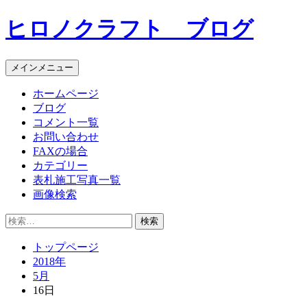
コ
ヒロノクラフト ブログ
ン
テ
ン
メインメニュー
ツ
へ
ホームページ
ス
ブログ
キ
コメント一覧
ッ
お問い合わせ
プ
FAXの場合
カテゴリー
表札施工写真一覧
画像検索
検
索:
トップページ
2018年
5月
16日