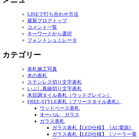
メニュー
LINEで打ち合わせ方法
最新ブログトップ
コメント一覧
キーワードから選択
フォントシュミレータ
カテゴリー
表札施工写真
木の表札
ステンレス切り文字表札
いぶし真鍮切り文字表札
木目調タイル表札（ウッドグレイン）
FREE-STYLE表札（フリースタイル表札）
ウッドベース表札
オーバル ガラス
ガラス表札
ガラス表札【LED仕様】《AC電源》
ガラス表札【LED仕様】《ソーラー電