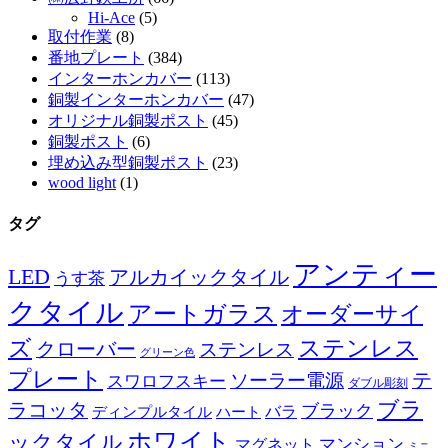
Hi-Ace
(5)
取付作業
(8)
番地プレート
(384)
インターホンカバー
(113)
銅製インターホンカバー
(47)
オリジナル銅製ポスト
(45)
銅製ポスト
(6)
埋め込み型銅製ポスト
(23)
wood light
(1)
タグ
アンティー
LED
アルカイックタイル
うす茶
クタイル
アートガラス
オーダーサイ
ズ
ステンレス
クローバー
ステンレス
グリーン色
プレート
テ
ソーラー電源
スワロフスキー
ダブル彫刻
ブラ
ラコッタ
ブラック
ディンプルタイル
バラ
ハート
ホワイト
ックタイル
マグネット
マンション
ミニ