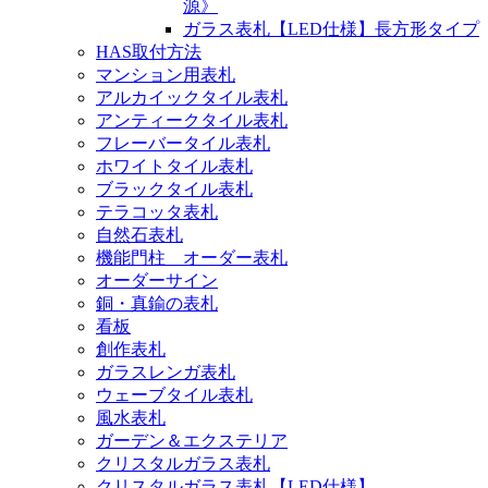
源》
ガラス表札【LED仕様】長方形タイプ
HAS取付方法
マンション用表札
アルカイックタイル表札
アンティークタイル表札
フレーバータイル表札
ホワイトタイル表札
ブラックタイル表札
テラコッタ表札
自然石表札
機能門柱 オーダー表札
オーダーサイン
銅・真鍮の表札
看板
創作表札
ガラスレンガ表札
ウェーブタイル表札
風水表札
ガーデン＆エクステリア
クリスタルガラス表札
クリスタルガラス表札【LED仕様】