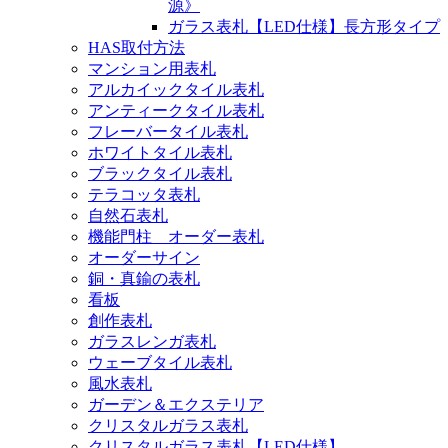
源》
ガラス表札【LED仕様】長方形タイプ
HAS取付方法
マンション用表札
アルカイックタイル表札
アンティークタイル表札
フレーバータイル表札
ホワイトタイル表札
ブラックタイル表札
テラコッタ表札
自然石表札
機能門柱 オーダー表札
オーダーサイン
銅・真鍮の表札
看板
創作表札
ガラスレンガ表札
ウェーブタイル表札
風水表札
ガーデン＆エクステリア
クリスタルガラス表札
クリスタルガラス表札【LED仕様】