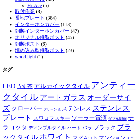
Hi-Ace
(5)
取付作業
(8)
番地プレート
(384)
インターホンカバー
(113)
銅製インターホンカバー
(47)
オリジナル銅製ポスト
(45)
銅製ポスト
(6)
埋め込み型銅製ポスト
(23)
wood light
(1)
タグ
アンティー
LED
アルカイックタイル
うす茶
クタイル
アートガラス
オーダーサイ
ズ
ステンレス
クローバー
ステンレス
グリーン色
プレート
テ
ソーラー電源
スワロフスキー
ダブル彫刻
ブラ
ラコッタ
ブラック
ディンプルタイル
バラ
ハート
ホワイト
ックタイル
マグネット
マンション
ミニ