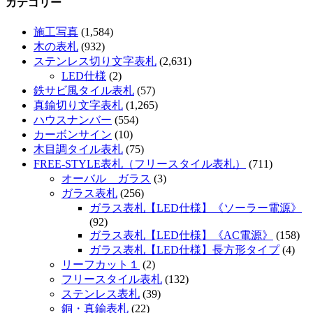
カテゴリー
施工写真
(1,584)
木の表札
(932)
ステンレス切り文字表札
(2,631)
LED仕様
(2)
鉄サビ風タイル表札
(57)
真鍮切り文字表札
(1,265)
ハウスナンバー
(554)
カーボンサイン
(10)
木目調タイル表札
(75)
FREE-STYLE表札（フリースタイル表札）
(711)
オーバル ガラス
(3)
ガラス表札
(256)
ガラス表札【LED仕様】《ソーラー電源》
(92)
ガラス表札【LED仕様】《AC電源》
(158)
ガラス表札【LED仕様】長方形タイプ
(4)
リーフカット１
(2)
フリースタイル表札
(132)
ステンレス表札
(39)
銅・真鍮表札
(22)