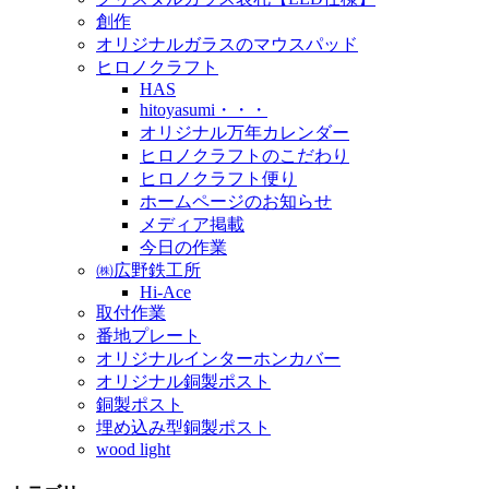
創作
オリジナルガラスのマウスパッド
ヒロノクラフト
HAS
hitoyasumi・・・
オリジナル万年カレンダー
ヒロノクラフトのこだわり
ヒロノクラフト便り
ホームページのお知らせ
メディア掲載
今日の作業
㈱広野鉄工所
Hi-Ace
取付作業
番地プレート
オリジナルインターホンカバー
オリジナル銅製ポスト
銅製ポスト
埋め込み型銅製ポスト
wood light