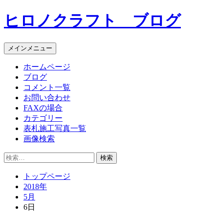
コ
ヒロノクラフト ブログ
ン
テ
ン
メインメニュー
ツ
へ
ホームページ
ス
ブログ
キ
コメント一覧
ッ
お問い合わせ
プ
FAXの場合
カテゴリー
表札施工写真一覧
画像検索
検
索:
トップページ
2018年
5月
6日