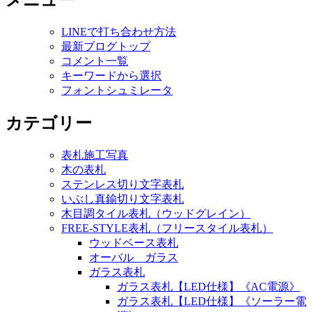
メニュー
LINEで打ち合わせ方法
最新ブログトップ
コメント一覧
キーワードから選択
フォントシュミレータ
カテゴリー
表札施工写真
木の表札
ステンレス切り文字表札
いぶし真鍮切り文字表札
木目調タイル表札（ウッドグレイン）
FREE-STYLE表札（フリースタイル表札）
ウッドベース表札
オーバル ガラス
ガラス表札
ガラス表札【LED仕様】《AC電源》
ガラス表札【LED仕様】《ソーラー電