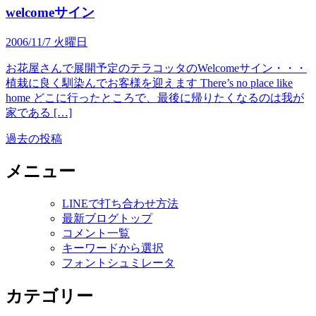
welcomeサイン
2006/11/7 火曜日
お花屋さんで展開予定のテラコッタのWelcomeサイン・・・
植栽に良く馴染んでお客様を迎えます There’s no place like
home どこに行ったところで、最後に帰りたくなるのは我が
家である […]
過去の投稿
投
稿
メニュー
ナ
LINEで打ち合わせ方法
ビ
最新ブログトップ
ゲ
コメント一覧
キーワードから選択
ー
フォントシュミレータ
シ
カテゴリー
ョ