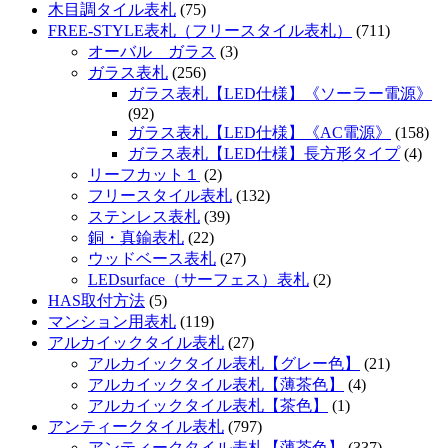
木目調タイル表札
(75)
FREE-STYLE表札（フリースタイル表札）
(711)
オーバル ガラス
(3)
ガラス表札
(256)
ガラス表札【LED仕様】《ソーラー電源》
(92)
ガラス表札【LED仕様】《AC電源》
(158)
ガラス表札【LED仕様】長方形タイプ
(4)
リーフカット１
(2)
フリースタイル表札
(132)
ステンレス表札
(39)
銅・真鍮表札
(22)
ウッドベース表札
(27)
LEDsurface（サーフェス）表札
(2)
HAS取付方法
(5)
マンション用表札
(119)
アルカイックタイル表札
(27)
アルカイックタイル表札【グレー色】
(21)
アルカイックタイル表札【薄茶色】
(4)
アルカイックタイル表札【茶色】
(1)
アンティークタイル表札
(797)
アンティークタイル表札【薄茶色】
(337)