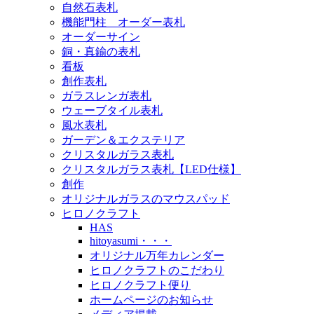
自然石表札
機能門柱 オーダー表札
オーダーサイン
銅・真鍮の表札
看板
創作表札
ガラスレンガ表札
ウェーブタイル表札
風水表札
ガーデン＆エクステリア
クリスタルガラス表札
クリスタルガラス表札【LED仕様】
創作
オリジナルガラスのマウスパッド
ヒロノクラフト
HAS
hitoyasumi・・・
オリジナル万年カレンダー
ヒロノクラフトのこだわり
ヒロノクラフト便り
ホームページのお知らせ