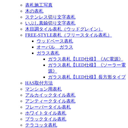
ン
表札施工写真
木の表札
ステンレス切り文字表札
いぶし真鍮切り文字表札
木目調タイル表札（ウッドグレイン）
FREE-STYLE表札（フリースタイル表札）
ウッドベース表札
オーバル ガラス
ガラス表札
ガラス表札【LED仕様】《AC電源》
ガラス表札【LED仕様】《ソーラー電
源》
ガラス表札【LED仕様】長方形タイプ
HAS取付方法
マンション用表札
アルカイックタイル表札
アンティークタイル表札
フレーバータイル表札
ホワイトタイル表札
ブラックタイル表札
テラコッタ表札