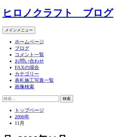
コ
ヒロノクラフト ブログ
ン
テ
ン
メインメニュー
ツ
へ
ホームページ
ス
ブログ
キ
コメント一覧
ッ
お問い合わせ
プ
FAXの場合
カテゴリー
表札施工写真一覧
画像検索
検
索:
トップページ
2006年
11月