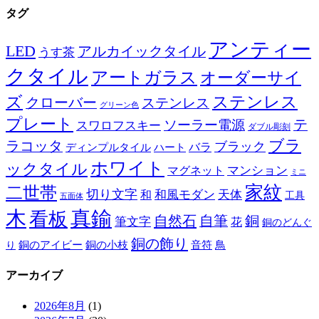
タグ
アンティー
LED
アルカイックタイル
うす茶
クタイル
アートガラス
オーダーサイ
ズ
ステンレス
クローバー
ステンレス
グリーン色
プレート
テ
ソーラー電源
スワロフスキー
ダブル彫刻
ブラ
ラコッタ
ブラック
ディンプルタイル
バラ
ハート
ホワイト
ックタイル
マグネット
マンション
ミニ
家紋
二世帯
切り文字
和
和風モダン
天体
工具
五面体
木
真鍮
看板
自然石
自筆
銅
筆文字
花
銅のどんぐ
銅の飾り
銅のアイビー
鳥
り
銅の小枝
音符
アーカイブ
2026年8月
(1)