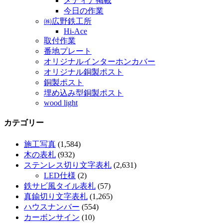
メディア掲載
今日の作業
㈱広野鉄工所
Hi-Ace
取付作業
番地プレート
オリジナルインターホンカバー
オリジナル銅製ポスト
銅製ポスト
埋め込み型銅製ポスト
wood light
カテゴリー
施工写真
(1,584)
木の表札
(932)
ステンレス切り文字表札
(2,631)
LED仕様
(2)
鉄サビ風タイル表札
(57)
真鍮切り文字表札
(1,265)
ハウスナンバー
(554)
カーボンサイン
(10)