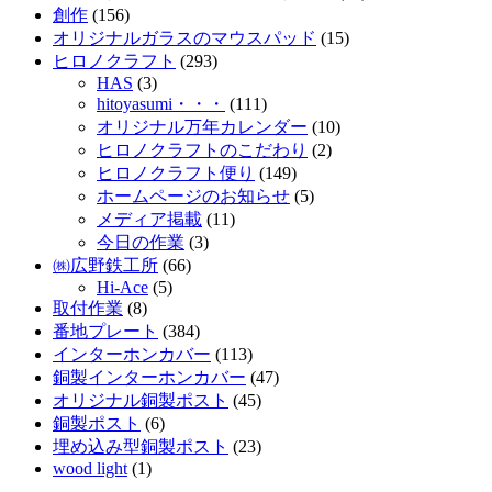
創作
(156)
オリジナルガラスのマウスパッド
(15)
ヒロノクラフト
(293)
HAS
(3)
hitoyasumi・・・
(111)
オリジナル万年カレンダー
(10)
ヒロノクラフトのこだわり
(2)
ヒロノクラフト便り
(149)
ホームページのお知らせ
(5)
メディア掲載
(11)
今日の作業
(3)
㈱広野鉄工所
(66)
Hi-Ace
(5)
取付作業
(8)
番地プレート
(384)
インターホンカバー
(113)
銅製インターホンカバー
(47)
オリジナル銅製ポスト
(45)
銅製ポスト
(6)
埋め込み型銅製ポスト
(23)
wood light
(1)