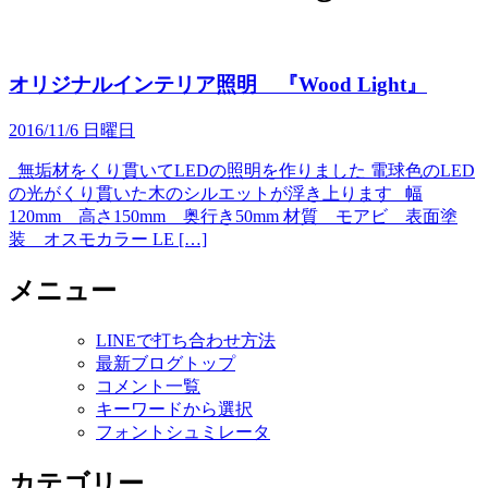
オリジナルインテリア照明 『Wood Light』
2016/11/6 日曜日
無垢材をくり貫いてLEDの照明を作りました 電球色のLED
の光がくり貫いた木のシルエットが浮き上ります 幅
120mm 高さ150mm 奥行き50mm 材質 モアビ 表面塗
装 オスモカラー LE […]
メニュー
LINEで打ち合わせ方法
最新ブログトップ
コメント一覧
キーワードから選択
フォントシュミレータ
カテゴリー