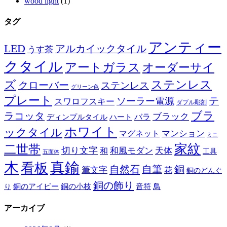
wood light
(1)
タグ
アンティー
LED
アルカイックタイル
うす茶
クタイル
アートガラス
オーダーサイ
ズ
ステンレス
クローバー
ステンレス
グリーン色
プレート
テ
ソーラー電源
スワロフスキー
ダブル彫刻
ブラ
ラコッタ
ブラック
ディンプルタイル
バラ
ハート
ホワイト
ックタイル
マグネット
マンション
ミニ
家紋
二世帯
切り文字
和
和風モダン
天体
工具
五面体
木
真鍮
看板
自然石
自筆
銅
筆文字
花
銅のどんぐ
銅の飾り
銅のアイビー
鳥
り
銅の小枝
音符
アーカイブ