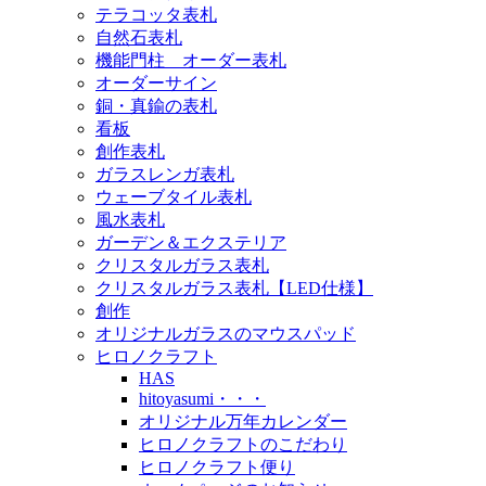
テラコッタ表札
自然石表札
機能門柱 オーダー表札
オーダーサイン
銅・真鍮の表札
看板
創作表札
ガラスレンガ表札
ウェーブタイル表札
風水表札
ガーデン＆エクステリア
クリスタルガラス表札
クリスタルガラス表札【LED仕様】
創作
オリジナルガラスのマウスパッド
ヒロノクラフト
HAS
hitoyasumi・・・
オリジナル万年カレンダー
ヒロノクラフトのこだわり
ヒロノクラフト便り