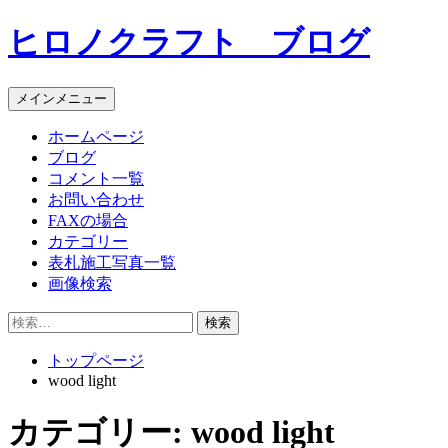
コ
ヒロノクラフト ブログ
ン
テ
ン
メインメニュー
ツ
へ
ホームページ
ス
ブログ
キ
コメント一覧
ッ
お問い合わせ
プ
FAXの場合
カテゴリー
表札施工写真一覧
画像検索
検
索:
トップページ
wood light
カテゴリー:
wood light