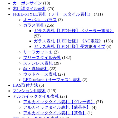
カーボンサイン
(10)
木目調タイル表札
(75)
FREE-STYLE表札（フリースタイル表札）
(711)
オーバル ガラス
(3)
ガラス表札
(256)
ガラス表札【LED仕様】《ソーラー電源》
(92)
ガラス表札【LED仕様】《AC電源》
(158)
ガラス表札【LED仕様】長方形タイプ
(4)
リーフカット１
(2)
フリースタイル表札
(132)
ステンレス表札
(39)
銅・真鍮表札
(22)
ウッドベース表札
(27)
LEDsurface（サーフェス）表札
(2)
HAS取付方法
(5)
マンション用表札
(119)
アルカイックタイル表札
(27)
アルカイックタイル表札【グレー色】
(21)
アルカイックタイル表札【薄茶色】
(4)
アルカイックタイル表札【茶色】
(1)