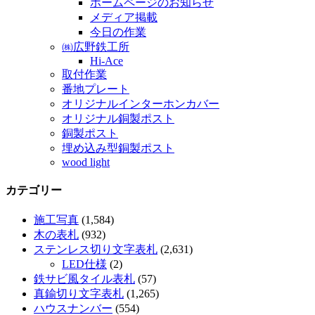
ホームページのお知らせ
メディア掲載
今日の作業
㈱広野鉄工所
Hi-Ace
取付作業
番地プレート
オリジナルインターホンカバー
オリジナル銅製ポスト
銅製ポスト
埋め込み型銅製ポスト
wood light
カテゴリー
施工写真
(1,584)
木の表札
(932)
ステンレス切り文字表札
(2,631)
LED仕様
(2)
鉄サビ風タイル表札
(57)
真鍮切り文字表札
(1,265)
ハウスナンバー
(554)