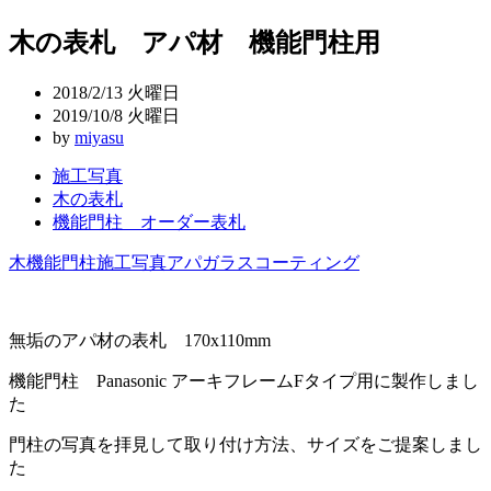
稿
木の表札 アパ材 機能門柱用
ナ
ビ
2018/2/13 火曜日
ゲ
2019/10/8 火曜日
by
miyasu
ー
施工写真
シ
木の表札
ョ
機能門柱 オーダー表札
ン
木
機能門柱
施工写真
アパ
ガラスコーティング
無垢のアパ材の表札 170x110mm
機能門柱 Panasonic アーキフレームFタイプ用に製作しまし
た
門柱の写真を拝見して取り付け方法、サイズをご提案しまし
た