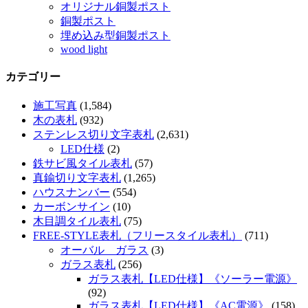
オリジナル銅製ポスト
銅製ポスト
埋め込み型銅製ポスト
wood light
カテゴリー
施工写真
(1,584)
木の表札
(932)
ステンレス切り文字表札
(2,631)
LED仕様
(2)
鉄サビ風タイル表札
(57)
真鍮切り文字表札
(1,265)
ハウスナンバー
(554)
カーボンサイン
(10)
木目調タイル表札
(75)
FREE-STYLE表札（フリースタイル表札）
(711)
オーバル ガラス
(3)
ガラス表札
(256)
ガラス表札【LED仕様】《ソーラー電源》
(92)
ガラス表札【LED仕様】《AC電源》
(158)