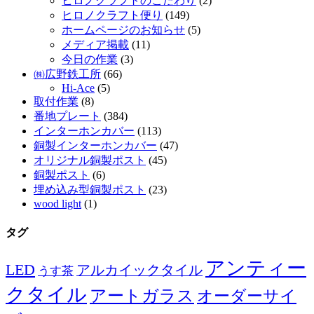
ヒロノクラフトのこだわり
(2)
ヒロノクラフト便り
(149)
ホームページのお知らせ
(5)
メディア掲載
(11)
今日の作業
(3)
㈱広野鉄工所
(66)
Hi-Ace
(5)
取付作業
(8)
番地プレート
(384)
インターホンカバー
(113)
銅製インターホンカバー
(47)
オリジナル銅製ポスト
(45)
銅製ポスト
(6)
埋め込み型銅製ポスト
(23)
wood light
(1)
タグ
アンティー
LED
アルカイックタイル
うす茶
クタイル
アートガラス
オーダーサイ