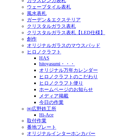
ガラスレンガ表札
ウェーブタイル表札
風水表札
ガーデン＆エクステリア
クリスタルガラス表札
クリスタルガラス表札【LED仕様】
創作
オリジナルガラスのマウスパッド
ヒロノクラフト
HAS
hitoyasumi・・・
オリジナル万年カレンダー
ヒロノクラフトのこだわり
ヒロノクラフト便り
ホームページのお知らせ
メディア掲載
今日の作業
㈱広野鉄工所
Hi-Ace
取付作業
番地プレート
オリジナルインターホンカバー