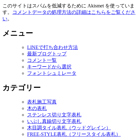
このサイトはスパムを低減するために Akismet を使っていま
す。
コメントデータの処理方法の詳細はこちらをご覧くださ
い
。
メニュー
LINEで打ち合わせ方法
最新ブログトップ
コメント一覧
キーワードから選択
フォントシュミレータ
カテゴリー
表札施工写真
木の表札
ステンレス切り文字表札
いぶし真鍮切り文字表札
木目調タイル表札（ウッドグレイン）
FREE-STYLE表札（フリースタイル表札）