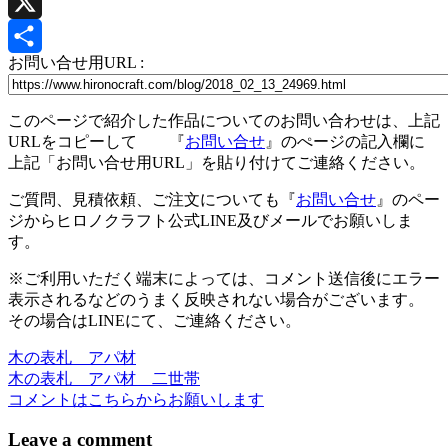
Pinterest
X
お問い合せ用URL :
共
有
このページで紹介した作品についてのお問い合わせは、上記
URLをコピーして 『
お問い合せ
』のぺージの記入欄に
上記「お問い合せ用URL」を貼り付けてご連絡ください。
ご質問、見積依頼、ご注文についても『
お問い合せ
』のペー
ジからヒロノクラフト公式LINE及びメールでお願いしま
す。
※ご利用いただく端末によっては、コメント送信後にエラー
表示されるなどのうまく反映されない場合がございます。
その場合はLINEにて、ご連絡ください。
木の表札 アパ材
投
木の表札 アパ材 二世帯
稿
コメントはこちらからお願いします
ナ
Leave a comment