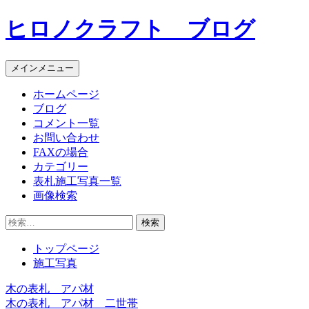
コ
ヒロノクラフト ブログ
ン
テ
ン
メインメニュー
ツ
へ
ホームページ
ス
ブログ
キ
コメント一覧
ッ
お問い合わせ
プ
FAXの場合
カテゴリー
表札施工写真一覧
画像検索
検
索:
トップページ
施工写真
木の表札 アパ材
投
木の表札 アパ材 二世帯