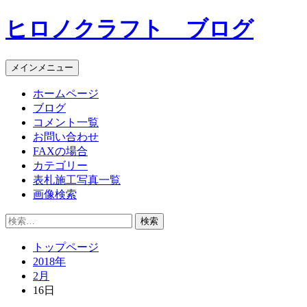
コ
ヒロノクラフト ブログ
ン
テ
ン
メインメニュー
ツ
へ
ホームページ
ス
ブログ
キ
コメント一覧
ッ
お問い合わせ
プ
FAXの場合
カテゴリー
表札施工写真一覧
画像検索
検
索:
トップページ
2018年
2月
16日