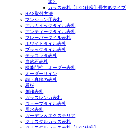
源》
ガラス表札【LED仕様】長方形タイプ
HAS取付方法
マンション用表札
アルカイックタイル表札
アンティークタイル表札
フレーバータイル表札
ホワイトタイル表札
ブラックタイル表札
テラコッタ表札
自然石表札
機能門柱 オーダー表札
オーダーサイン
銅・真鍮の表札
看板
創作表札
ガラスレンガ表札
ウェーブタイル表札
風水表札
ガーデン＆エクステリア
クリスタルガラス表札
クリスタルガラス表札【LED仕様】