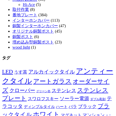
Hi-Ace
(5)
取付作業
(8)
番地プレート
(384)
インターホンカバー
(113)
銅製インターホンカバー
(47)
オリジナル銅製ポスト
(45)
銅製ポスト
(6)
埋め込み型銅製ポスト
(23)
wood light
(1)
タグ
アンティー
LED
アルカイックタイル
うす茶
クタイル
アートガラス
オーダーサイ
ズ
ステンレス
クローバー
ステンレス
グリーン色
プレート
テ
ソーラー電源
スワロフスキー
ダブル彫刻
ブラ
ラコッタ
ブラック
ディンプルタイル
バラ
ハート
ホワイト
ックタイル
マグネット
マンション
ミニ