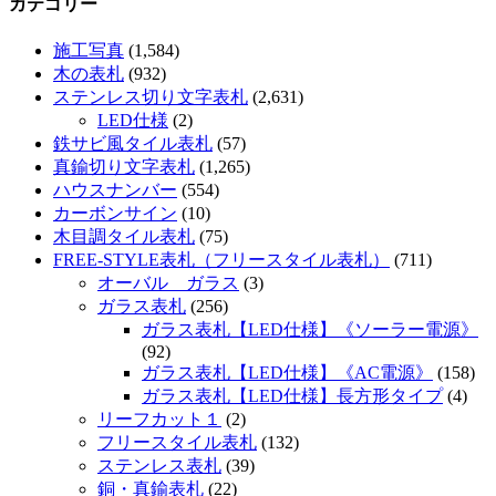
カテゴリー
施工写真
(1,584)
木の表札
(932)
ステンレス切り文字表札
(2,631)
LED仕様
(2)
鉄サビ風タイル表札
(57)
真鍮切り文字表札
(1,265)
ハウスナンバー
(554)
カーボンサイン
(10)
木目調タイル表札
(75)
FREE-STYLE表札（フリースタイル表札）
(711)
オーバル ガラス
(3)
ガラス表札
(256)
ガラス表札【LED仕様】《ソーラー電源》
(92)
ガラス表札【LED仕様】《AC電源》
(158)
ガラス表札【LED仕様】長方形タイプ
(4)
リーフカット１
(2)
フリースタイル表札
(132)
ステンレス表札
(39)
銅・真鍮表札
(22)