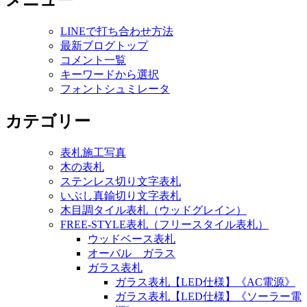
メニュー
LINEで打ち合わせ方法
最新ブログトップ
コメント一覧
キーワードから選択
フォントシュミレータ
カテゴリー
表札施工写真
木の表札
ステンレス切り文字表札
いぶし真鍮切り文字表札
木目調タイル表札（ウッドグレイン）
FREE-STYLE表札（フリースタイル表札）
ウッドベース表札
オーバル ガラス
ガラス表札
ガラス表札【LED仕様】《AC電源》
ガラス表札【LED仕様】《ソーラー電