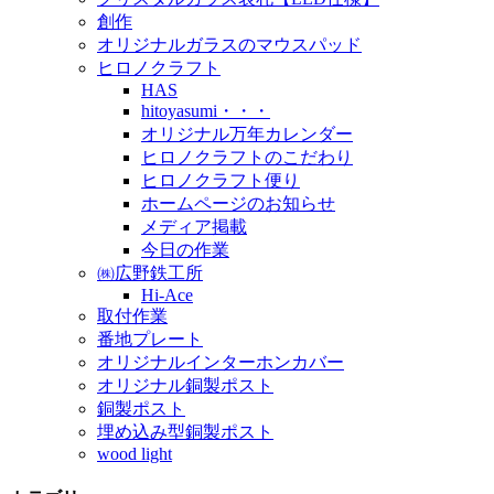
創作
オリジナルガラスのマウスパッド
ヒロノクラフト
HAS
hitoyasumi・・・
オリジナル万年カレンダー
ヒロノクラフトのこだわり
ヒロノクラフト便り
ホームページのお知らせ
メディア掲載
今日の作業
㈱広野鉄工所
Hi-Ace
取付作業
番地プレート
オリジナルインターホンカバー
オリジナル銅製ポスト
銅製ポスト
埋め込み型銅製ポスト
wood light