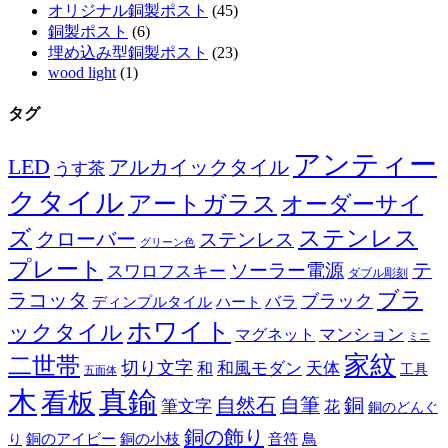
オリジナル銅製ポスト
(45)
銅製ポスト
(6)
埋め込み型銅製ポスト
(23)
wood light
(1)
タグ
アンティー
LED
アルカイックタイル
うす茶
クタイル
アートガラス
オーダーサイ
ズ
ステンレス
クローバー
ステンレス
グリーン色
プレート
テ
ソーラー電源
スワロフスキー
ダブル彫刻
ブラ
ラコッタ
ブラック
ディンプルタイル
バラ
ハート
ホワイト
ックタイル
マグネット
マンション
ミニ
家紋
二世帯
切り文字
和
和風モダン
天体
工具
五面体
木
真鍮
看板
自然石
自筆
銅
筆文字
花
銅のどんぐ
銅の飾り
銅のアイビー
鳥
り
銅の小枝
音符