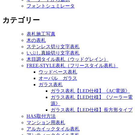
フォントシュミレータ
カテゴリー
表札施工写真
木の表札
ステンレス切り文字表札
いぶし真鍮切り文字表札
木目調タイル表札（ウッドグレイン）
FREE-STYLE表札（フリースタイル表札）
ウッドベース表札
オーバル ガラス
ガラス表札
ガラス表札【LED仕様】《AC電源》
ガラス表札【LED仕様】《ソーラー電
源》
ガラス表札【LED仕様】長方形タイプ
HAS取付方法
マンション用表札
アルカイックタイル表札