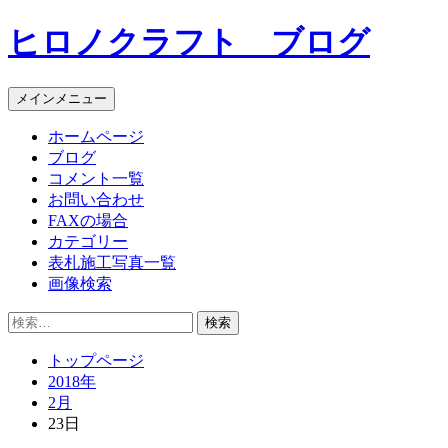
コ
ヒロノクラフト ブログ
ン
テ
ン
メインメニュー
ツ
へ
ホームページ
ス
ブログ
キ
コメント一覧
ッ
お問い合わせ
プ
FAXの場合
カテゴリー
表札施工写真一覧
画像検索
検
索:
トップページ
2018年
2月
23日