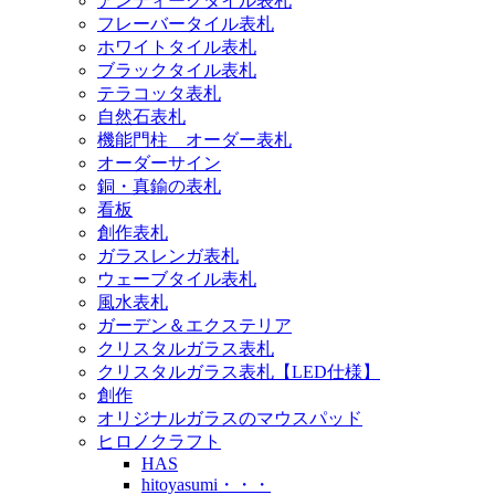
アンティークタイル表札
フレーバータイル表札
ホワイトタイル表札
ブラックタイル表札
テラコッタ表札
自然石表札
機能門柱 オーダー表札
オーダーサイン
銅・真鍮の表札
看板
創作表札
ガラスレンガ表札
ウェーブタイル表札
風水表札
ガーデン＆エクステリア
クリスタルガラス表札
クリスタルガラス表札【LED仕様】
創作
オリジナルガラスのマウスパッド
ヒロノクラフト
HAS
hitoyasumi・・・