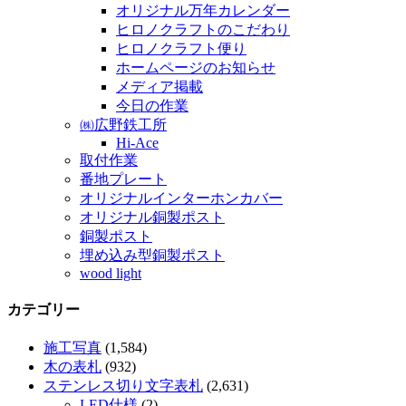
オリジナル万年カレンダー
ヒロノクラフトのこだわり
ヒロノクラフト便り
ホームページのお知らせ
メディア掲載
今日の作業
㈱広野鉄工所
Hi-Ace
取付作業
番地プレート
オリジナルインターホンカバー
オリジナル銅製ポスト
銅製ポスト
埋め込み型銅製ポスト
wood light
カテゴリー
施工写真
(1,584)
木の表札
(932)
ステンレス切り文字表札
(2,631)
LED仕様
(2)