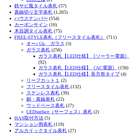
鉄サビ風タイル表札
(57)
真鍮切り文字表札
(1,265)
ハウスナンバー
(554)
カーボンサイン
(10)
木目調タイル表札
(75)
FREE-STYLE表札（フリースタイル表札）
(711)
オーバル ガラス
(3)
ガラス表札
(256)
ガラス表札【LED仕様】《ソーラー電源》
(92)
ガラス表札【LED仕様】《AC電源》
(158)
ガラス表札【LED仕様】長方形タイプ
(4)
リーフカット１
(2)
フリースタイル表札
(132)
ステンレス表札
(39)
銅・真鍮表札
(22)
ウッドベース表札
(27)
LEDsurface（サーフェス）表札
(2)
HAS取付方法
(5)
マンション用表札
(119)
アルカイックタイル表札
(27)