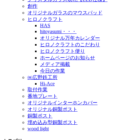
創作
オリジナルガラスのマウスパッド
ヒロノクラフト
HAS
hitoyasumi・・・
オリジナル万年カレンダー
ヒロノクラフトのこだわり
ヒロノクラフト便り
ホームページのお知らせ
メディア掲載
今日の作業
㈱広野鉄工所
Hi-Ace
取付作業
番地プレート
オリジナルインターホンカバー
オリジナル銅製ポスト
銅製ポスト
埋め込み型銅製ポスト
wood light