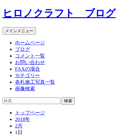
コ
ヒロノクラフト ブログ
ン
テ
ン
メインメニュー
ツ
へ
ホームページ
ス
ブログ
キ
コメント一覧
ッ
お問い合わせ
プ
FAXの場合
カテゴリー
表札施工写真一覧
画像検索
検
索:
トップページ
2018年
2月
1日