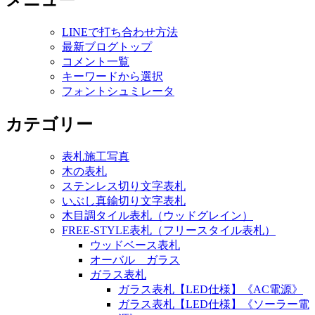
メニュー
LINEで打ち合わせ方法
最新ブログトップ
コメント一覧
キーワードから選択
フォントシュミレータ
カテゴリー
表札施工写真
木の表札
ステンレス切り文字表札
いぶし真鍮切り文字表札
木目調タイル表札（ウッドグレイン）
FREE-STYLE表札（フリースタイル表札）
ウッドベース表札
オーバル ガラス
ガラス表札
ガラス表札【LED仕様】《AC電源》
ガラス表札【LED仕様】《ソーラー電