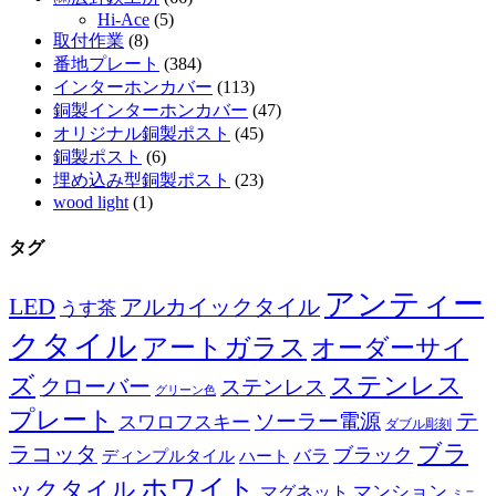
Hi-Ace
(5)
取付作業
(8)
番地プレート
(384)
インターホンカバー
(113)
銅製インターホンカバー
(47)
オリジナル銅製ポスト
(45)
銅製ポスト
(6)
埋め込み型銅製ポスト
(23)
wood light
(1)
タグ
アンティー
LED
アルカイックタイル
うす茶
クタイル
アートガラス
オーダーサイ
ズ
ステンレス
クローバー
ステンレス
グリーン色
プレート
テ
ソーラー電源
スワロフスキー
ダブル彫刻
ブラ
ラコッタ
ブラック
ディンプルタイル
バラ
ハート
ホワイト
ックタイル
マグネット
マンション
ミニ