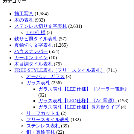
カテゴリー
施工写真
(1,584)
木の表札
(932)
ステンレス切り文字表札
(2,631)
LED仕様
(2)
鉄サビ風タイル表札
(57)
真鍮切り文字表札
(1,265)
ハウスナンバー
(554)
カーボンサイン
(10)
木目調タイル表札
(75)
FREE-STYLE表札（フリースタイル表札）
(711)
オーバル ガラス
(3)
ガラス表札
(256)
ガラス表札【LED仕様】《ソーラー電源》
(92)
ガラス表札【LED仕様】《AC電源》
(158)
ガラス表札【LED仕様】長方形タイプ
(4)
リーフカット１
(2)
フリースタイル表札
(132)
ステンレス表札
(39)
銅・真鍮表札
(22)