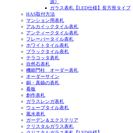
源》
ガラス表札【LED仕様】長方形タイプ
HAS取付方法
マンション用表札
アルカイックタイル表札
アンティークタイル表札
フレーバータイル表札
ホワイトタイル表札
ブラックタイル表札
テラコッタ表札
自然石表札
機能門柱 オーダー表札
オーダーサイン
銅・真鍮の表札
看板
創作表札
ガラスレンガ表札
ウェーブタイル表札
風水表札
ガーデン＆エクステリア
クリスタルガラス表札
クリスタルガラス表札【LED仕様】