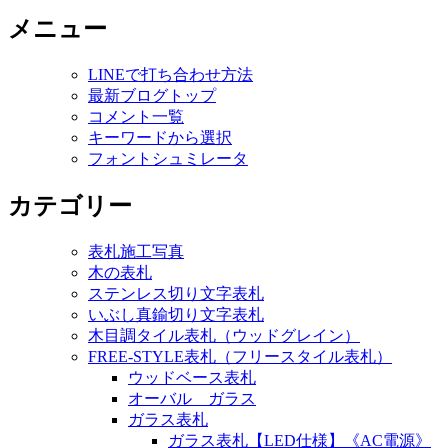
メニュー
LINEで打ち合わせ方法
最新ブログトップ
コメント一覧
キーワードから選択
フォントシュミレータ
カテゴリー
表札施工写真
木の表札
ステンレス切り文字表札
いぶし真鍮切り文字表札
木目調タイル表札（ウッドグレイン）
FREE-STYLE表札（フリースタイル表札）
ウッドベース表札
オーバル ガラス
ガラス表札
ガラス表札【LED仕様】《AC電源》