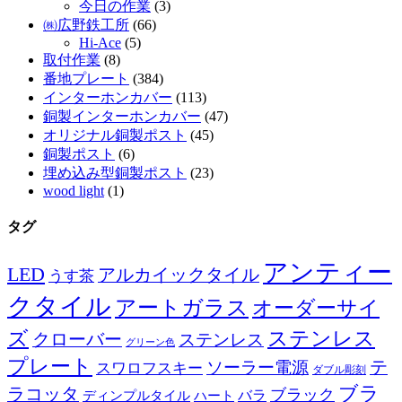
今日の作業
(3)
㈱広野鉄工所
(66)
Hi-Ace
(5)
取付作業
(8)
番地プレート
(384)
インターホンカバー
(113)
銅製インターホンカバー
(47)
オリジナル銅製ポスト
(45)
銅製ポスト
(6)
埋め込み型銅製ポスト
(23)
wood light
(1)
タグ
アンティー
LED
アルカイックタイル
うす茶
クタイル
アートガラス
オーダーサイ
ズ
ステンレス
クローバー
ステンレス
グリーン色
プレート
テ
ソーラー電源
スワロフスキー
ダブル彫刻
ブラ
ラコッタ
ブラック
ディンプルタイル
バラ
ハート