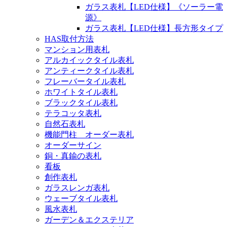
ガラス表札【LED仕様】《ソーラー電
源》
ガラス表札【LED仕様】長方形タイプ
HAS取付方法
マンション用表札
アルカイックタイル表札
アンティークタイル表札
フレーバータイル表札
ホワイトタイル表札
ブラックタイル表札
テラコッタ表札
自然石表札
機能門柱 オーダー表札
オーダーサイン
銅・真鍮の表札
看板
創作表札
ガラスレンガ表札
ウェーブタイル表札
風水表札
ガーデン＆エクステリア