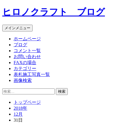
コ
ヒロノクラフト ブログ
ン
テ
ン
メインメニュー
ツ
へ
ホームページ
ス
ブログ
キ
コメント一覧
ッ
お問い合わせ
プ
FAXの場合
カテゴリー
表札施工写真一覧
画像検索
検
索:
トップページ
2018年
12月
31日