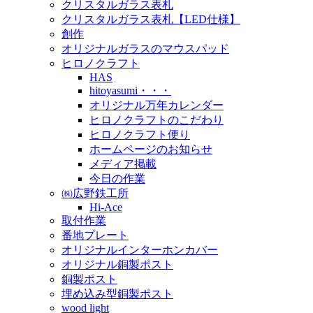
クリスタルガラス表札
クリスタルガラス表札【LED仕様】
創作
オリジナルガラスのマウスパッド
ヒロノクラフト
HAS
hitoyasumi・・・
オリジナル万年カレンダー
ヒロノクラフトのこだわり
ヒロノクラフト便り
ホームページのお知らせ
メディア掲載
今日の作業
㈱広野鉄工所
Hi-Ace
取付作業
番地プレート
オリジナルインターホンカバー
オリジナル銅製ポスト
銅製ポスト
埋め込み型銅製ポスト
wood light