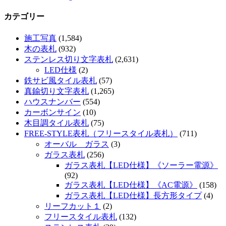
カテゴリー
施工写真
(1,584)
木の表札
(932)
ステンレス切り文字表札
(2,631)
LED仕様
(2)
鉄サビ風タイル表札
(57)
真鍮切り文字表札
(1,265)
ハウスナンバー
(554)
カーボンサイン
(10)
木目調タイル表札
(75)
FREE-STYLE表札（フリースタイル表札）
(711)
オーバル ガラス
(3)
ガラス表札
(256)
ガラス表札【LED仕様】《ソーラー電源》
(92)
ガラス表札【LED仕様】《AC電源》
(158)
ガラス表札【LED仕様】長方形タイプ
(4)
リーフカット１
(2)
フリースタイル表札
(132)