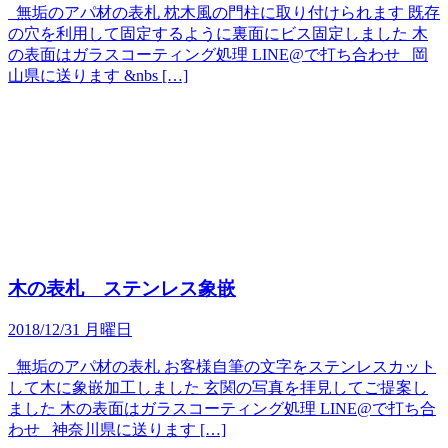
無垢のアパ材の表札 枕木風の門柱に取り付けられます 既存
の穴を利用して固定するように裏面にビス固定しました 木
の表面はガラスコーティング処理 LINE@で打ち合わせ 岡
山県に送ります &nbs […]
木の表札 ステンレス象嵌
2018/12/31 月曜日
無垢のアパ材の表札 お客様自筆の文字をステンレスカット
して木に象嵌加工しました 玄関の写真を拝見してご提案し
ました 木の表面はガラスコーティング処理 LINE@で打ち合
わせ 神奈川県に送ります […]