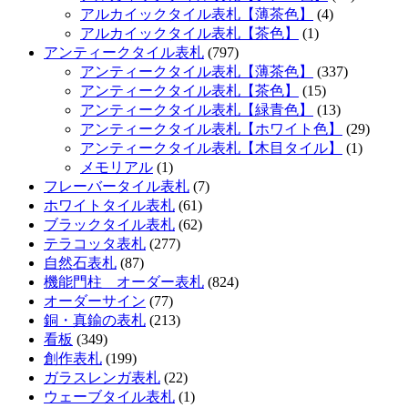
アルカイックタイル表札【薄茶色】
(4)
アルカイックタイル表札【茶色】
(1)
アンティークタイル表札
(797)
アンティークタイル表札【薄茶色】
(337)
アンティークタイル表札【茶色】
(15)
アンティークタイル表札【緑青色】
(13)
アンティークタイル表札【ホワイト色】
(29)
アンティークタイル表札【木目タイル】
(1)
メモリアル
(1)
フレーバータイル表札
(7)
ホワイトタイル表札
(61)
ブラックタイル表札
(62)
テラコッタ表札
(277)
自然石表札
(87)
機能門柱 オーダー表札
(824)
オーダーサイン
(77)
銅・真鍮の表札
(213)
看板
(349)
創作表札
(199)
ガラスレンガ表札
(22)
ウェーブタイル表札
(1)