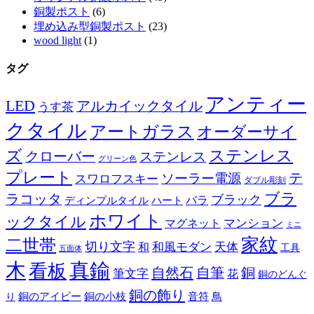
銅製ポスト
(6)
埋め込み型銅製ポスト
(23)
wood light
(1)
タグ
アンティー
LED
アルカイックタイル
うす茶
クタイル
アートガラス
オーダーサイ
ズ
ステンレス
クローバー
ステンレス
グリーン色
プレート
テ
ソーラー電源
スワロフスキー
ダブル彫刻
ブラ
ラコッタ
ブラック
ディンプルタイル
バラ
ハート
ホワイト
ックタイル
マグネット
マンション
ミニ
家紋
二世帯
切り文字
和
和風モダン
天体
工具
五面体
木
真鍮
看板
自然石
自筆
銅
筆文字
花
銅のどんぐ
銅の飾り
銅のアイビー
鳥
り
銅の小枝
音符