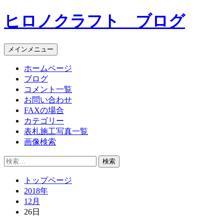
コ
ヒロノクラフト ブログ
ン
テ
ン
メインメニュー
ツ
へ
ホームページ
ス
ブログ
キ
コメント一覧
ッ
お問い合わせ
プ
FAXの場合
カテゴリー
表札施工写真一覧
画像検索
検
索:
トップページ
2018年
12月
26日