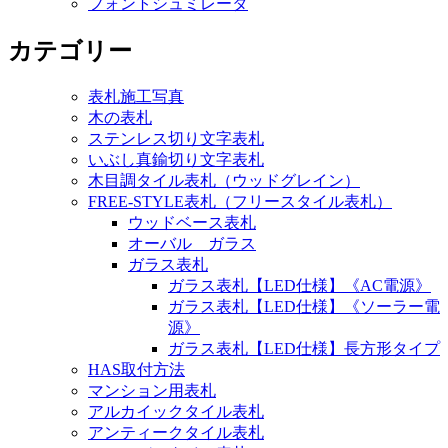
フォントシュミレータ
カテゴリー
表札施工写真
木の表札
ステンレス切り文字表札
いぶし真鍮切り文字表札
木目調タイル表札（ウッドグレイン）
FREE-STYLE表札（フリースタイル表札）
ウッドベース表札
オーバル ガラス
ガラス表札
ガラス表札【LED仕様】《AC電源》
ガラス表札【LED仕様】《ソーラー電
源》
ガラス表札【LED仕様】長方形タイプ
HAS取付方法
マンション用表札
アルカイックタイル表札
アンティークタイル表札