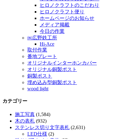
ヒロノクラフトのこだわり
ヒロノクラフト便り
ホームページのお知らせ
メディア掲載
今日の作業
㈱広野鉄工所
Hi-Ace
取付作業
番地プレート
オリジナルインターホンカバー
オリジナル銅製ポスト
銅製ポスト
埋め込み型銅製ポスト
wood light
カテゴリー
施工写真
(1,584)
木の表札
(932)
ステンレス切り文字表札
(2,631)
LED仕様
(2)