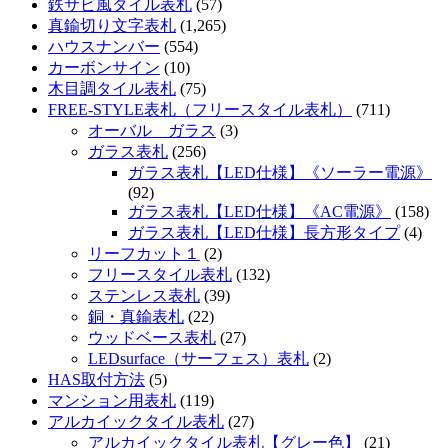
鉄サビ風タイル表札
(57)
真鍮切り文字表札
(1,265)
ハウスナンバー
(554)
カーボンサイン
(10)
木目調タイル表札
(75)
FREE-STYLE表札（フリースタイル表札）
(711)
オーバル ガラス
(3)
ガラス表札
(256)
ガラス表札【LED仕様】《ソーラー電源》
(92)
ガラス表札【LED仕様】《AC電源》
(158)
ガラス表札【LED仕様】長方形タイプ
(4)
リーフカット１
(2)
フリースタイル表札
(132)
ステンレス表札
(39)
銅・真鍮表札
(22)
ウッドベース表札
(27)
LEDsurface（サーフェス）表札
(2)
HAS取付方法
(5)
マンション用表札
(119)
アルカイックタイル表札
(27)
アルカイックタイル表札【グレー色】
(21)