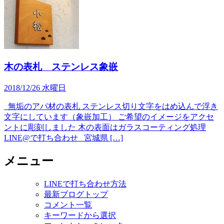
木の表札 ステンレス象嵌
2018/12/26 水曜日
無垢のアパ材の表札 ステンレス切り文字をはめ込んで浮き
文字にしています（象嵌加工） ご希望のイメージをアクセ
ントに彫刻しました 木の表面はガラスコーティング処理
LINE@で打ち合わせ 宮城県 […]
メニュー
LINEで打ち合わせ方法
最新ブログトップ
コメント一覧
キーワードから選択