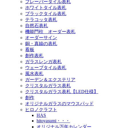
フレーバータイル表札
ホワイトタイル表札
ブラックタイル表札
テラコッタ表札
自然石表札
機能門柱 オーダー表札
オーダーサイン
銅・真鍮の表札
看板
創作表札
ガラスレンガ表札
ウェーブタイル表札
風水表札
ガーデン＆エクステリア
クリスタルガラス表札
クリスタルガラス表札【LED仕様】
創作
オリジナルガラスのマウスパッド
ヒロノクラフト
HAS
hitoyasumi・・・
オリジナル万年カレンダー