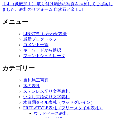
ます（象嵌加工） 取り付け場所の写真を拝見してご提案し
ました。表札のリフォーム 自然石と金 […]
メニュー
LINEで打ち合わせ方法
最新ブログトップ
コメント一覧
キーワードから選択
フォントシュミレータ
カテゴリー
表札施工写真
木の表札
ステンレス切り文字表札
いぶし真鍮切り文字表札
木目調タイル表札（ウッドグレイン）
FREE-STYLE表札（フリースタイル表札）
ウッドベース表札