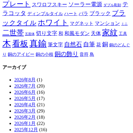
プレート
テ
ソーラー電源
スワロフスキー
ダブル彫刻
ブラ
ラコッタ
ブラック
ディンプルタイル
バラ
ハート
ホワイト
ックタイル
マグネット
マンション
ミニ
家紋
二世帯
切り文字
和
和風モダン
天体
工具
五面体
木
真鍮
看板
自然石
自筆
銅
筆文字
花
銅のどんぐ
銅の飾り
銅のアイビー
鳥
り
銅の小枝
音符
アーカイブ
2026年8月
(1)
2026年7月
(20)
2026年6月
(16)
2026年5月
(17)
2026年4月
(21)
2026年3月
(29)
2026年2月
(18)
2026年1月
(22)
2025年12月
(16)