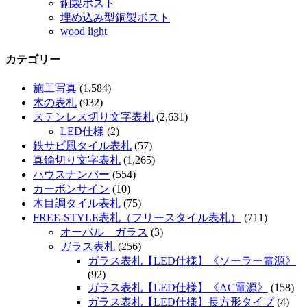
銅製ポスト
埋め込み型銅製ポスト
wood light
カテゴリー
施工写真
(1,584)
木の表札
(932)
ステンレス切り文字表札
(2,631)
LED仕様
(2)
鉄サビ風タイル表札
(57)
真鍮切り文字表札
(1,265)
ハウスナンバー
(554)
カーボンサイン
(10)
木目調タイル表札
(75)
FREE-STYLE表札（フリースタイル表札）
(711)
オーバル ガラス
(3)
ガラス表札
(256)
ガラス表札【LED仕様】《ソーラー電源》
(92)
ガラス表札【LED仕様】《AC電源》
(158)
ガラス表札【LED仕様】長方形タイプ
(4)