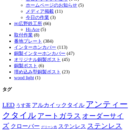
ホームページのお知らせ
(5)
メディア掲載
(11)
今日の作業
(3)
㈱広野鉄工所
(66)
Hi-Ace
(5)
取付作業
(8)
番地プレート
(384)
インターホンカバー
(113)
銅製インターホンカバー
(47)
オリジナル銅製ポスト
(45)
銅製ポスト
(6)
埋め込み型銅製ポスト
(23)
wood light
(1)
タグ
アンティー
LED
アルカイックタイル
うす茶
クタイル
アートガラス
オーダーサイ
ズ
ステンレス
クローバー
ステンレス
グリーン色