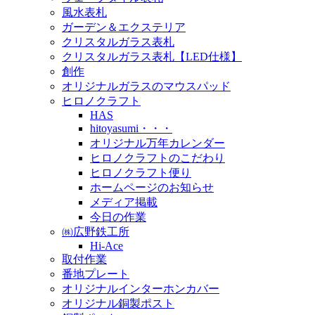
風水表札
ガーデン＆エクステリア
クリスタルガラス表札
クリスタルガラス表札【LED仕様】
創作
オリジナルガラスのマウスパッド
ヒロノクラフト
HAS
hitoyasumi・・・
オリジナル万年カレンダー
ヒロノクラフトのこだわり
ヒロノクラフト便り
ホームページのお知らせ
メディア掲載
今日の作業
㈱広野鉄工所
Hi-Ace
取付作業
番地プレート
オリジナルインターホンカバー
オリジナル銅製ポスト