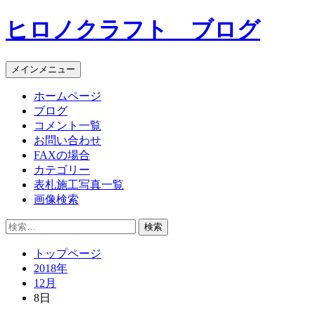
コ
ヒロノクラフト ブログ
ン
テ
ン
メインメニュー
ツ
へ
ホームページ
ス
ブログ
キ
コメント一覧
ッ
お問い合わせ
プ
FAXの場合
カテゴリー
表札施工写真一覧
画像検索
検
索:
トップページ
2018年
12月
8日