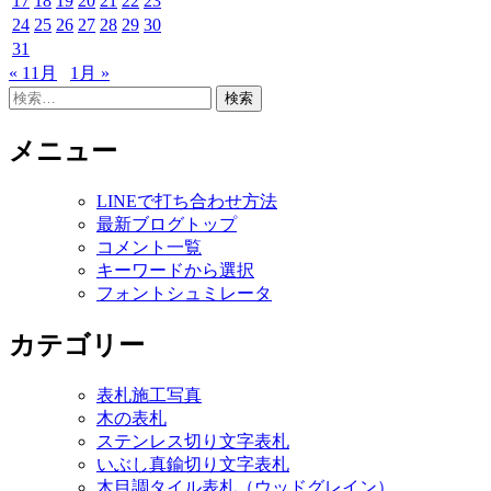
17
18
19
20
21
22
23
24
25
26
27
28
29
30
31
« 11月
1月 »
検
索:
メニュー
LINEで打ち合わせ方法
最新ブログトップ
コメント一覧
キーワードから選択
フォントシュミレータ
カテゴリー
表札施工写真
木の表札
ステンレス切り文字表札
いぶし真鍮切り文字表札
木目調タイル表札（ウッドグレイン）