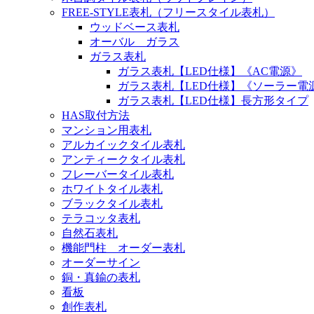
FREE-STYLE表札（フリースタイル表札）
ウッドベース表札
オーバル ガラス
ガラス表札
ガラス表札【LED仕様】《AC電源》
ガラス表札【LED仕様】《ソーラー電
ガラス表札【LED仕様】長方形タイプ
HAS取付方法
マンション用表札
アルカイックタイル表札
アンティークタイル表札
フレーバータイル表札
ホワイトタイル表札
ブラックタイル表札
テラコッタ表札
自然石表札
機能門柱 オーダー表札
オーダーサイン
銅・真鍮の表札
看板
創作表札