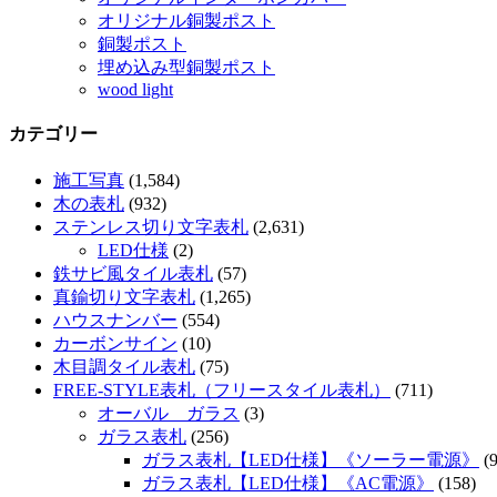
オリジナル銅製ポスト
銅製ポスト
埋め込み型銅製ポスト
wood light
カテゴリー
施工写真
(1,584)
木の表札
(932)
ステンレス切り文字表札
(2,631)
LED仕様
(2)
鉄サビ風タイル表札
(57)
真鍮切り文字表札
(1,265)
ハウスナンバー
(554)
カーボンサイン
(10)
木目調タイル表札
(75)
FREE-STYLE表札（フリースタイル表札）
(711)
オーバル ガラス
(3)
ガラス表札
(256)
ガラス表札【LED仕様】《ソーラー電源》
(9
ガラス表札【LED仕様】《AC電源》
(158)