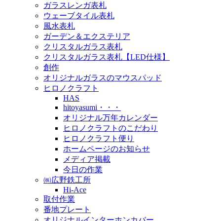
ガラスレンガ表札
ウェーブタイル表札
風水表札
ガーデン＆エクステリア
クリスタルガラス表札
クリスタルガラス表札【LED仕様】
創作
オリジナルガラスのマウスパッド
ヒロノクラフト
HAS
hitoyasumi・・・
オリジナル万年カレンダー
ヒロノクラフトのこだわり
ヒロノクラフト便り
ホームページのお知らせ
メディア掲載
今日の作業
㈱広野鉄工所
Hi-Ace
取付作業
番地プレート
オリジナルインターホンカバー