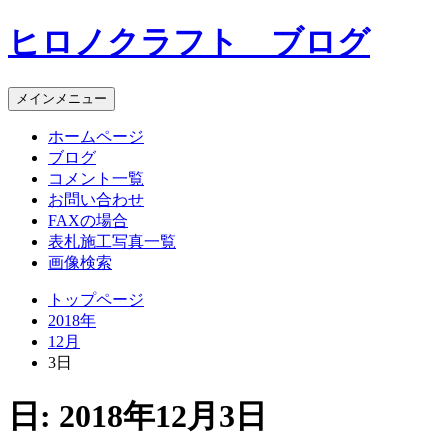
コ
ヒロノクラフト ブログ
ン
テ
ン
メインメニュー
ツ
へ
ホームページ
ス
ブログ
キ
コメント一覧
ッ
お問い合わせ
プ
FAXの場合
表札施工写真一覧
画像検索
トップページ
2018年
12月
3日
日:
2018年12月3日