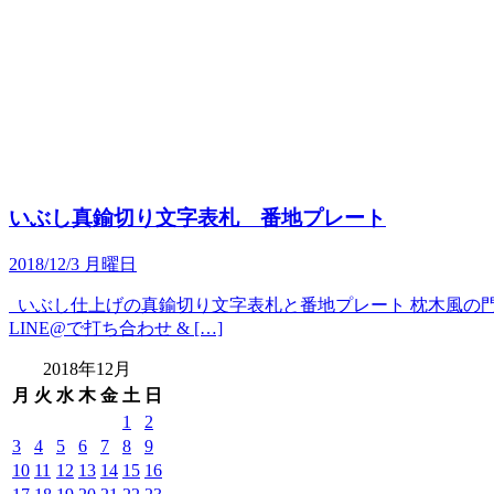
いぶし真鍮切り文字表札 番地プレート
2018/12/3 月曜日
いぶし仕上げの真鍮切り文字表札と番地プレート 枕木風の門柱
LINE@で打ち合わせ & […]
2018年12月
月
火
水
木
金
土
日
1
2
3
4
5
6
7
8
9
10
11
12
13
14
15
16