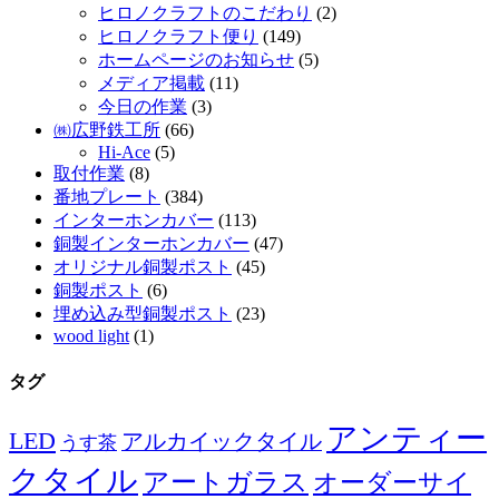
ヒロノクラフトのこだわり
(2)
ヒロノクラフト便り
(149)
ホームページのお知らせ
(5)
メディア掲載
(11)
今日の作業
(3)
㈱広野鉄工所
(66)
Hi-Ace
(5)
取付作業
(8)
番地プレート
(384)
インターホンカバー
(113)
銅製インターホンカバー
(47)
オリジナル銅製ポスト
(45)
銅製ポスト
(6)
埋め込み型銅製ポスト
(23)
wood light
(1)
タグ
アンティー
LED
アルカイックタイル
うす茶
クタイル
アートガラス
オーダーサイ