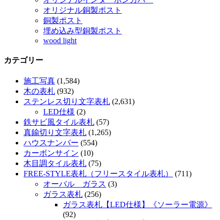
オリジナル銅製ポスト
銅製ポスト
埋め込み型銅製ポスト
wood light
カテゴリー
施工写真
(1,584)
木の表札
(932)
ステンレス切り文字表札
(2,631)
LED仕様
(2)
鉄サビ風タイル表札
(57)
真鍮切り文字表札
(1,265)
ハウスナンバー
(554)
カーボンサイン
(10)
木目調タイル表札
(75)
FREE-STYLE表札（フリースタイル表札）
(711)
オーバル ガラス
(3)
ガラス表札
(256)
ガラス表札【LED仕様】《ソーラー電源》
(92)