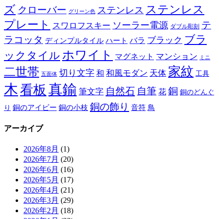
ズ
ステンレス
クローバー
ステンレス
グリーン色
プレート
テ
ソーラー電源
スワロフスキー
ダブル彫刻
ブラ
ラコッタ
ブラック
ディンプルタイル
バラ
ハート
ホワイト
ックタイル
マグネット
マンション
ミニ
家紋
二世帯
切り文字
和
和風モダン
天体
工具
五面体
木
真鍮
看板
自然石
自筆
銅
筆文字
花
銅のどんぐ
銅の飾り
銅のアイビー
鳥
り
銅の小枝
音符
アーカイブ
2026年8月
(1)
2026年7月
(20)
2026年6月
(16)
2026年5月
(17)
2026年4月
(21)
2026年3月
(29)
2026年2月
(18)