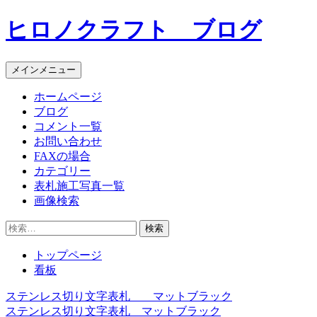
コ
ヒロノクラフト ブログ
ン
テ
ン
メインメニュー
ツ
へ
ホームページ
ス
ブログ
キ
コメント一覧
ッ
お問い合わせ
プ
FAXの場合
カテゴリー
表札施工写真一覧
画像検索
検
索:
トップページ
看板
ステンレス切り文字表札 マットブラック
投
ステンレス切り文字表札 マットブラック