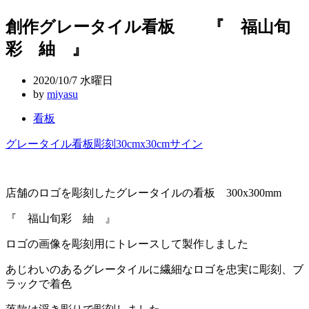
稿
創作グレータイル看板 『 福山旬
ナ
彩 紬 』
ビ
ゲ
2020/10/7 水曜日
ー
by
miyasu
シ
看板
ョ
グレータイル
看板
彫刻
30cmx30cm
サイン
ン
店舗のロゴを彫刻したグレータイルの看板 300x300mm
『 福山旬彩 紬 』
ロゴの画像を彫刻用にトレースして製作しました
あじわいのあるグレータイルに繊細なロゴを忠実に彫刻、ブ
ラックで着色