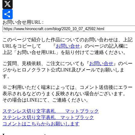
Pinterest
X
お問い合せ用URL :
共
有
このページで紹介した作品についてのお問い合わせは、上記
URLをコピーして 『
お問い合せ
』のぺージの記入欄に
上記「お問い合せ用URL」を貼り付けてご連絡ください。
ご質問、見積依頼、ご注文についても『
お問い合せ
』のペー
ジからヒロノクラフト公式LINE及びメールでお願いしま
す。
※ご利用いただく端末によっては、コメント送信後にエラー
表示されるなどのうまく反映されない場合がございます。
その場合はLINEにて、ご連絡ください。
ステンレス切り文字表札 マットブラック
投
ステンレス切り文字表札 マットブラック
稿
コメントはこちらからお願いします
ナ