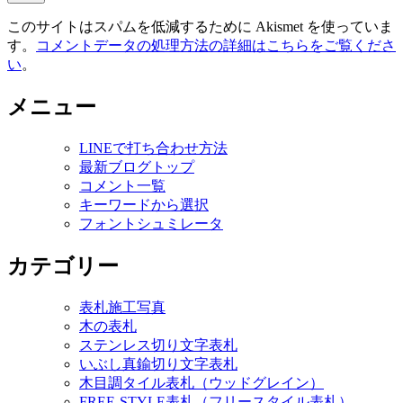
このサイトはスパムを低減するために Akismet を使っていま
す。
コメントデータの処理方法の詳細はこちらをご覧くださ
い
。
メニュー
LINEで打ち合わせ方法
最新ブログトップ
コメント一覧
キーワードから選択
フォントシュミレータ
カテゴリー
表札施工写真
木の表札
ステンレス切り文字表札
いぶし真鍮切り文字表札
木目調タイル表札（ウッドグレイン）
FREE-STYLE表札（フリースタイル表札）