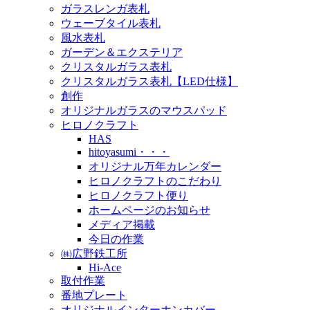
ガラスレンガ表札
ウェーブタイル表札
風水表札
ガーデン＆エクステリア
クリスタルガラス表札
クリスタルガラス表札【LED仕様】
創作
オリジナルガラスのマウスパッド
ヒロノクラフト
HAS
hitoyasumi・・・
オリジナル万年カレンダー
ヒロノクラフトのこだわり
ヒロノクラフト便り
ホームページのお知らせ
メディア掲載
今日の作業
㈱広野鉄工所
Hi-Ace
取付作業
番地プレート
オリジナルインターホンカバー