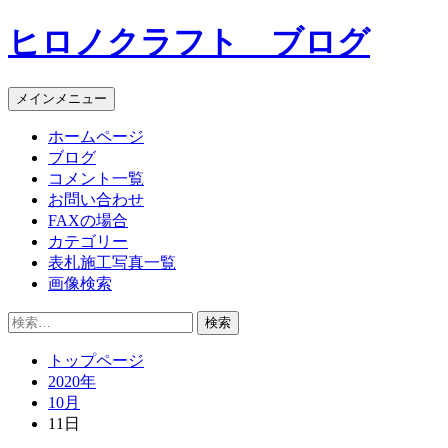
コ
ヒロノクラフト ブログ
ン
テ
ン
メインメニュー
ツ
へ
ホームページ
ス
ブログ
キ
コメント一覧
ッ
お問い合わせ
プ
FAXの場合
カテゴリー
表札施工写真一覧
画像検索
検
索:
トップページ
2020年
10月
11日