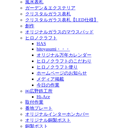
風水表札
ガーデン＆エクステリア
クリスタルガラス表札
クリスタルガラス表札【LED仕様】
創作
オリジナルガラスのマウスパッド
ヒロノクラフト
HAS
hitoyasumi・・・
オリジナル万年カレンダー
ヒロノクラフトのこだわり
ヒロノクラフト便り
ホームページのお知らせ
メディア掲載
今日の作業
㈱広野鉄工所
Hi-Ace
取付作業
番地プレート
オリジナルインターホンカバー
オリジナル銅製ポスト
銅製ポスト