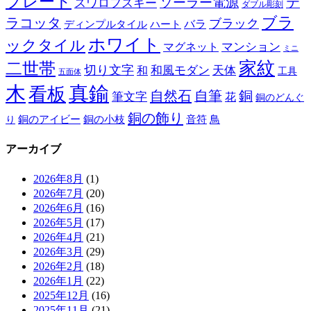
プレート
テ
ソーラー電源
スワロフスキー
ダブル彫刻
ブラ
ラコッタ
ブラック
ディンプルタイル
バラ
ハート
ホワイト
ックタイル
マグネット
マンション
ミニ
家紋
二世帯
切り文字
和
和風モダン
天体
工具
五面体
木
真鍮
看板
自然石
自筆
銅
筆文字
花
銅のどんぐ
銅の飾り
銅のアイビー
鳥
り
銅の小枝
音符
アーカイブ
2026年8月
(1)
2026年7月
(20)
2026年6月
(16)
2026年5月
(17)
2026年4月
(21)
2026年3月
(29)
2026年2月
(18)
2026年1月
(22)
2025年12月
(16)
2025年11月
(21)