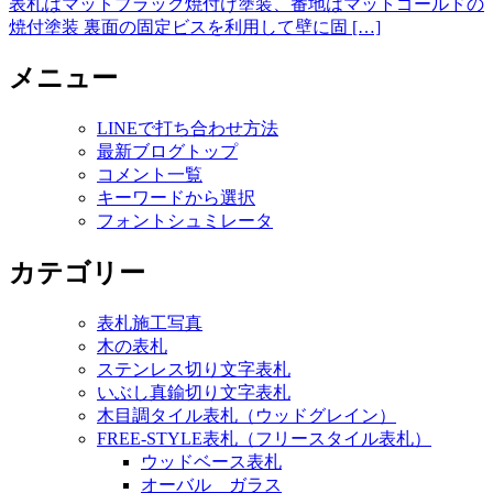
表札はマットブラック焼付け塗装、番地はマットゴールドの
焼付塗装 裏面の固定ビスを利用して壁に固 […]
メニュー
LINEで打ち合わせ方法
最新ブログトップ
コメント一覧
キーワードから選択
フォントシュミレータ
カテゴリー
表札施工写真
木の表札
ステンレス切り文字表札
いぶし真鍮切り文字表札
木目調タイル表札（ウッドグレイン）
FREE-STYLE表札（フリースタイル表札）
ウッドベース表札
オーバル ガラス