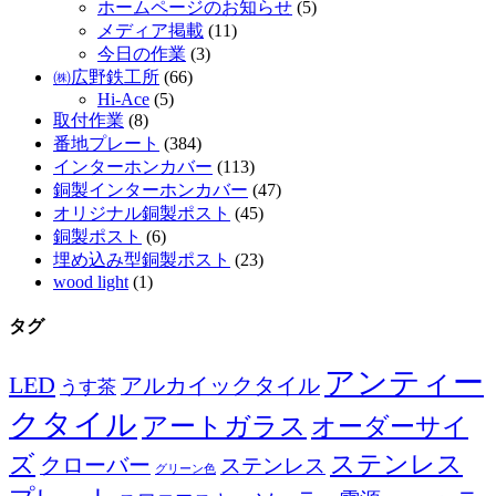
ホームページのお知らせ
(5)
メディア掲載
(11)
今日の作業
(3)
㈱広野鉄工所
(66)
Hi-Ace
(5)
取付作業
(8)
番地プレート
(384)
インターホンカバー
(113)
銅製インターホンカバー
(47)
オリジナル銅製ポスト
(45)
銅製ポスト
(6)
埋め込み型銅製ポスト
(23)
wood light
(1)
タグ
アンティー
LED
アルカイックタイル
うす茶
クタイル
アートガラス
オーダーサイ
ズ
ステンレス
クローバー
ステンレス
グリーン色