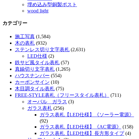
埋め込み型銅製ポスト
wood light
カテゴリー
施工写真
(1,584)
木の表札
(932)
ステンレス切り文字表札
(2,631)
LED仕様
(2)
鉄サビ風タイル表札
(57)
真鍮切り文字表札
(1,265)
ハウスナンバー
(554)
カーボンサイン
(10)
木目調タイル表札
(75)
FREE-STYLE表札（フリースタイル表札）
(711)
オーバル ガラス
(3)
ガラス表札
(256)
ガラス表札【LED仕様】《ソーラー電源》
(92)
ガラス表札【LED仕様】《AC電源》
(158)
ガラス表札【LED仕様】長方形タイプ
(4)