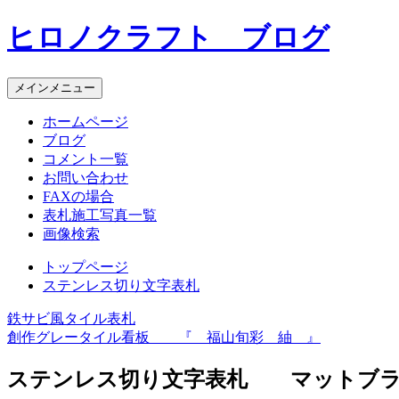
コ
ヒロノクラフト ブログ
ン
テ
ン
メインメニュー
ツ
へ
ホームページ
ス
ブログ
キ
コメント一覧
ッ
お問い合わせ
プ
FAXの場合
表札施工写真一覧
画像検索
トップページ
ステンレス切り文字表札
鉄サビ風タイル表札
投
創作グレータイル看板 『 福山旬彩 紬 』
稿
ステンレス切り文字表札 マットブ
ナ