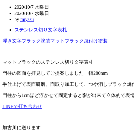
ビ
2020/10/7 水曜日
ゲ
2020/10/7 水曜日
by
miyasu
ー
ステンレス切り文字表札
シ
ョ
浮き文字
ブラック塗装
マットブラック
焼付け塗装
ン
マットブラックのステンレス切り文字表札
門柱の図面を拝見してご提案しました 幅280mm
手仕上げで表面研磨、面取り加工して、つや消しブラック焼
門柱から1cmほど浮かせて固定すると影が出来て立体的で表
LINEで打ち合わせ
加古川に送ります