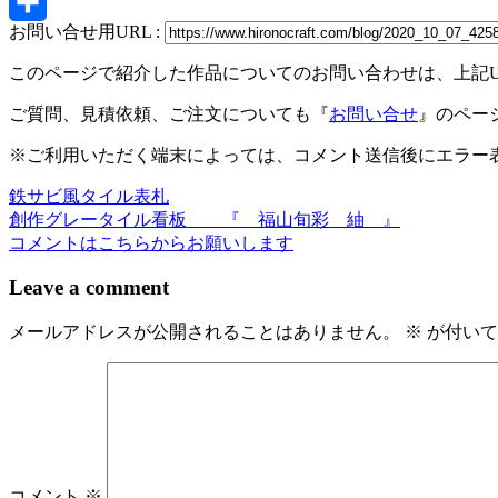
X
お問い合せ用URL :
共
このページで紹介した作品についてのお問い合わせは、上記
有
ご質問、見積依頼、ご注文についても『
お問い合せ
』のペー
※ご利用いただく端末によっては、コメント送信後にエラー表
鉄サビ風タイル表札
投
創作グレータイル看板 『 福山旬彩 紬 』
稿
コメントはこちらからお願いします
ナ
Leave a comment
ビ
メールアドレスが公開されることはありません。
※
が付いて
ゲ
ー
シ
ョ
ン
コメント
※