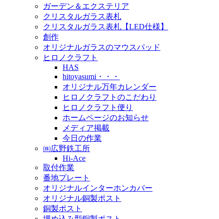
ガーデン＆エクステリア
クリスタルガラス表札
クリスタルガラス表札【LED仕様】
創作
オリジナルガラスのマウスパッド
ヒロノクラフト
HAS
hitoyasumi・・・
オリジナル万年カレンダー
ヒロノクラフトのこだわり
ヒロノクラフト便り
ホームページのお知らせ
メディア掲載
今日の作業
㈱広野鉄工所
Hi-Ace
取付作業
番地プレート
オリジナルインターホンカバー
オリジナル銅製ポスト
銅製ポスト
埋め込み型銅製ポスト