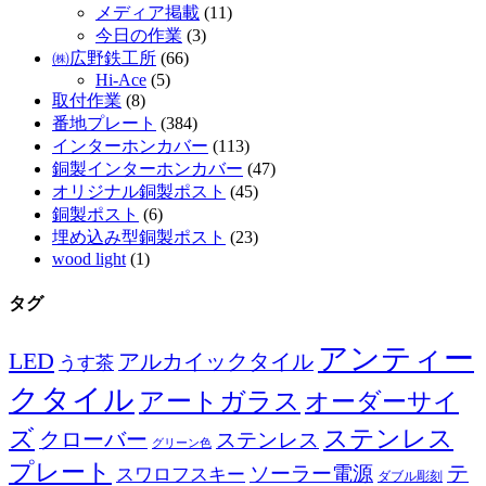
メディア掲載
(11)
今日の作業
(3)
㈱広野鉄工所
(66)
Hi-Ace
(5)
取付作業
(8)
番地プレート
(384)
インターホンカバー
(113)
銅製インターホンカバー
(47)
オリジナル銅製ポスト
(45)
銅製ポスト
(6)
埋め込み型銅製ポスト
(23)
wood light
(1)
タグ
アンティー
LED
アルカイックタイル
うす茶
クタイル
アートガラス
オーダーサイ
ズ
ステンレス
クローバー
ステンレス
グリーン色
プレート
テ
ソーラー電源
スワロフスキー
ダブル彫刻