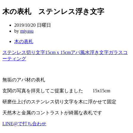
稿
木の表札 ステンレス浮き文字
ナ
ビ
2019/10/20 日曜日
ゲ
by
miyasu
ー
木の表札
シ
ステンレス切り文字
15cm x 15cm
アパ
風水
浮き文字
ガラスコ
ョ
ーティング
ン
無垢のアパ材の表札
玄関の写真を拝見してご提案しました 15x15cm
研磨仕上げのステンレス切り文字を木に浮かせて固定
天然木と金属のコントラストが綺麗な表札です
LINE@で打ち合わせ