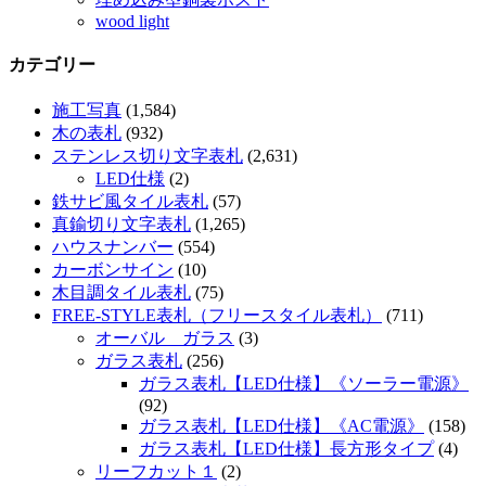
wood light
カテゴリー
施工写真
(1,584)
木の表札
(932)
ステンレス切り文字表札
(2,631)
LED仕様
(2)
鉄サビ風タイル表札
(57)
真鍮切り文字表札
(1,265)
ハウスナンバー
(554)
カーボンサイン
(10)
木目調タイル表札
(75)
FREE-STYLE表札（フリースタイル表札）
(711)
オーバル ガラス
(3)
ガラス表札
(256)
ガラス表札【LED仕様】《ソーラー電源》
(92)
ガラス表札【LED仕様】《AC電源》
(158)
ガラス表札【LED仕様】長方形タイプ
(4)
リーフカット１
(2)