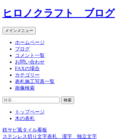
コ
ヒロノクラフト ブログ
ン
テ
ン
メインメニュー
ツ
へ
ホームページ
ス
ブログ
キ
コメント一覧
ッ
お問い合わせ
プ
FAXの場合
カテゴリー
表札施工写真一覧
画像検索
検
索:
トップページ
木の表札
鉄サビ風タイル看板
投
ステンレス切り文字表札 漢字 独立文字