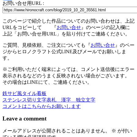
お問い合せ用URL :
共
有
このページで紹介した作品についてのお問い合わせは、上記
URLをコピーして 『
お問い合せ
』のぺージの記入欄に
上記「お問い合せ用URL」を貼り付けてご連絡ください。
ご質問、見積依頼、ご注文についても『
お問い合せ
』のペー
ジからヒロノクラフト公式LINE及びメールでお願いしま
す。
※ご利用いただく端末によっては、コメント送信後にエラー
表示されるなどのうまく反映されない場合がございます。
その場合はLINEにて、ご連絡ください。
鉄サビ風タイル看板
投
ステンレス切り文字表札 漢字 独立文字
稿
コメントはこちらからお願いします
ナ
Leave a comment
ビ
メールアドレスが公開されることはありません。
※
が付い
ゲ