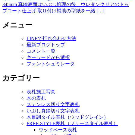
345mm 真鍮表面はいぶし処理の後、ウレタンクリアのトッ
プコート仕上げ 取り付け補助の型紙を一緒 […]
メニュー
LINEで打ち合わせ方法
最新ブログトップ
コメント一覧
キーワードから選択
フォントシュミレータ
カテゴリー
表札施工写真
木の表札
ステンレス切り文字表札
いぶし真鍮切り文字表札
木目調タイル表札（ウッドグレイン）
FREE-STYLE表札（フリースタイル表札）
ウッドベース表札