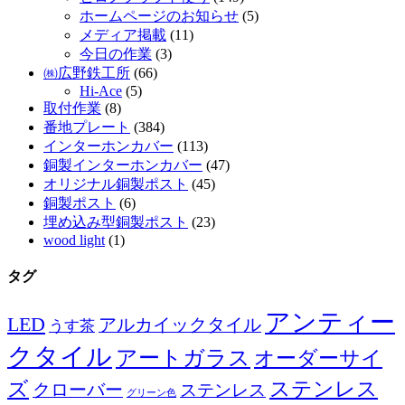
ホームページのお知らせ
(5)
メディア掲載
(11)
今日の作業
(3)
㈱広野鉄工所
(66)
Hi-Ace
(5)
取付作業
(8)
番地プレート
(384)
インターホンカバー
(113)
銅製インターホンカバー
(47)
オリジナル銅製ポスト
(45)
銅製ポスト
(6)
埋め込み型銅製ポスト
(23)
wood light
(1)
タグ
アンティー
LED
アルカイックタイル
うす茶
クタイル
アートガラス
オーダーサイ
ズ
ステンレス
クローバー
ステンレス
グリーン色