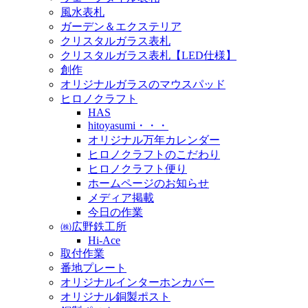
風水表札
ガーデン＆エクステリア
クリスタルガラス表札
クリスタルガラス表札【LED仕様】
創作
オリジナルガラスのマウスパッド
ヒロノクラフト
HAS
hitoyasumi・・・
オリジナル万年カレンダー
ヒロノクラフトのこだわり
ヒロノクラフト便り
ホームページのお知らせ
メディア掲載
今日の作業
㈱広野鉄工所
Hi-Ace
取付作業
番地プレート
オリジナルインターホンカバー
オリジナル銅製ポスト