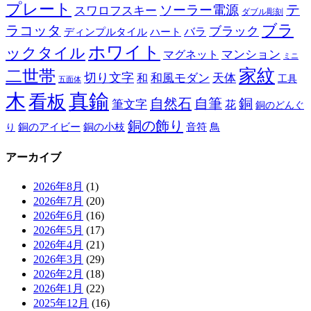
プレート
テ
ソーラー電源
スワロフスキー
ダブル彫刻
ブラ
ラコッタ
ブラック
ディンプルタイル
バラ
ハート
ホワイト
ックタイル
マグネット
マンション
ミニ
家紋
二世帯
切り文字
和
和風モダン
天体
工具
五面体
木
真鍮
看板
自然石
自筆
銅
筆文字
花
銅のどんぐ
銅の飾り
銅のアイビー
鳥
り
銅の小枝
音符
アーカイブ
2026年8月
(1)
2026年7月
(20)
2026年6月
(16)
2026年5月
(17)
2026年4月
(21)
2026年3月
(29)
2026年2月
(18)
2026年1月
(22)
2025年12月
(16)