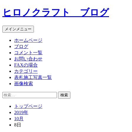
コ
ヒロノクラフト ブログ
ン
テ
ン
メインメニュー
ツ
へ
ホームページ
ス
ブログ
キ
コメント一覧
ッ
お問い合わせ
プ
FAXの場合
カテゴリー
表札施工写真一覧
画像検索
検
索:
トップページ
2019年
10月
8日