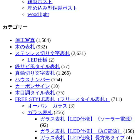
銅製ポスト
埋め込み型銅製ポスト
wood light
カテゴリー
施工写真
(1,584)
木の表札
(932)
ステンレス切り文字表札
(2,631)
LED仕様
(2)
鉄サビ風タイル表札
(57)
真鍮切り文字表札
(1,265)
ハウスナンバー
(554)
カーボンサイン
(10)
木目調タイル表札
(75)
FREE-STYLE表札（フリースタイル表札）
(711)
オーバル ガラス
(3)
ガラス表札
(256)
ガラス表札【LED仕様】《ソーラー電源》
(92)
ガラス表札【LED仕様】《AC電源》
(158)
ガラス表札【LED仕様】長方形タイプ
(4)