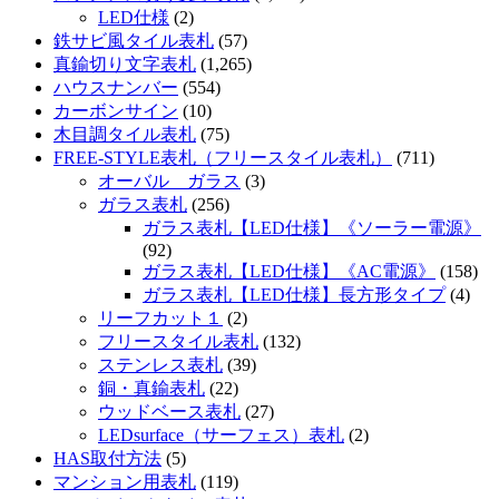
LED仕様
(2)
鉄サビ風タイル表札
(57)
真鍮切り文字表札
(1,265)
ハウスナンバー
(554)
カーボンサイン
(10)
木目調タイル表札
(75)
FREE-STYLE表札（フリースタイル表札）
(711)
オーバル ガラス
(3)
ガラス表札
(256)
ガラス表札【LED仕様】《ソーラー電源》
(92)
ガラス表札【LED仕様】《AC電源》
(158)
ガラス表札【LED仕様】長方形タイプ
(4)
リーフカット１
(2)
フリースタイル表札
(132)
ステンレス表札
(39)
銅・真鍮表札
(22)
ウッドベース表札
(27)
LEDsurface（サーフェス）表札
(2)
HAS取付方法
(5)
マンション用表札
(119)