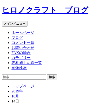
コ
ヒロノクラフト ブログ
ン
テ
ン
メインメニュー
ツ
へ
ホームページ
ス
ブログ
キ
コメント一覧
ッ
お問い合わせ
プ
FAXの場合
カテゴリー
表札施工写真一覧
画像検索
検
索:
トップページ
2019年
10月
14日