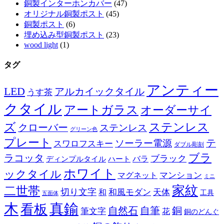
銅製インターホンカバー
(47)
オリジナル銅製ポスト
(45)
銅製ポスト
(6)
埋め込み型銅製ポスト
(23)
wood light
(1)
タグ
アンティー
LED
アルカイックタイル
うす茶
クタイル
アートガラス
オーダーサイ
ズ
ステンレス
クローバー
ステンレス
グリーン色
プレート
テ
ソーラー電源
スワロフスキー
ダブル彫刻
ブラ
ラコッタ
ブラック
ディンプルタイル
バラ
ハート
ホワイト
ックタイル
マグネット
マンション
ミニ
家紋
二世帯
切り文字
和
和風モダン
天体
工具
五面体
木
真鍮
看板
自然石
自筆
銅
筆文字
花
銅のどんぐ