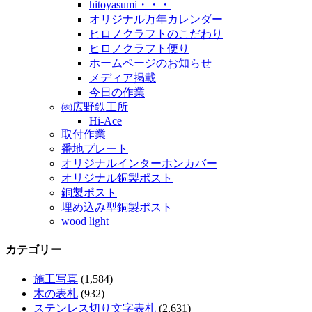
hitoyasumi・・・
オリジナル万年カレンダー
ヒロノクラフトのこだわり
ヒロノクラフト便り
ホームページのお知らせ
メディア掲載
今日の作業
㈱広野鉄工所
Hi-Ace
取付作業
番地プレート
オリジナルインターホンカバー
オリジナル銅製ポスト
銅製ポスト
埋め込み型銅製ポスト
wood light
カテゴリー
施工写真
(1,584)
木の表札
(932)
ステンレス切り文字表札
(2,631)