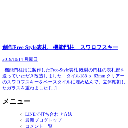
創作Free-Style表札 機能門柱 スワロフスキー
2019/10/14 月曜日
機能門柱用に製作したFree-Style表札 既製の門柱の表札部を
送っていただき改造しました タイル188 ｘ 63mm クリアー
のスワロフスキーをベースタイルに埋め込んで、立体彫刻し
たガラスを重ねました […]
メニュー
LINEで打ち合わせ方法
最新ブログトップ
コメント一覧