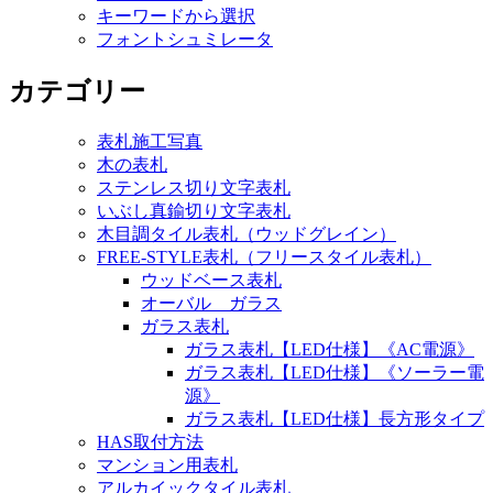
キーワードから選択
フォントシュミレータ
カテゴリー
表札施工写真
木の表札
ステンレス切り文字表札
いぶし真鍮切り文字表札
木目調タイル表札（ウッドグレイン）
FREE-STYLE表札（フリースタイル表札）
ウッドベース表札
オーバル ガラス
ガラス表札
ガラス表札【LED仕様】《AC電源》
ガラス表札【LED仕様】《ソーラー電
源》
ガラス表札【LED仕様】長方形タイプ
HAS取付方法
マンション用表札
アルカイックタイル表札