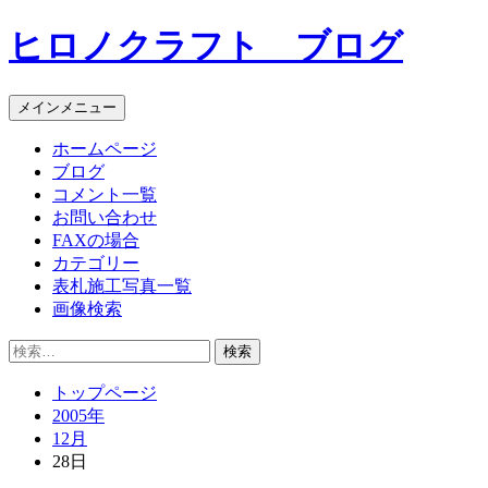
コ
ヒロノクラフト ブログ
ン
テ
ン
メインメニュー
ツ
へ
ホームページ
ス
ブログ
キ
コメント一覧
ッ
お問い合わせ
プ
FAXの場合
カテゴリー
表札施工写真一覧
画像検索
検
索:
トップページ
2005年
12月
28日