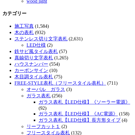
wood light
カテゴリー
施工写真
(1,584)
木の表札
(932)
ステンレス切り文字表札
(2,631)
LED仕様
(2)
鉄サビ風タイル表札
(57)
真鍮切り文字表札
(1,265)
ハウスナンバー
(554)
カーボンサイン
(10)
木目調タイル表札
(75)
FREE-STYLE表札（フリースタイル表札）
(711)
オーバル ガラス
(3)
ガラス表札
(256)
ガラス表札【LED仕様】《ソーラー電源》
(92)
ガラス表札【LED仕様】《AC電源》
(158)
ガラス表札【LED仕様】長方形タイプ
(4)
リーフカット１
(2)
フリースタイル表札
(132)