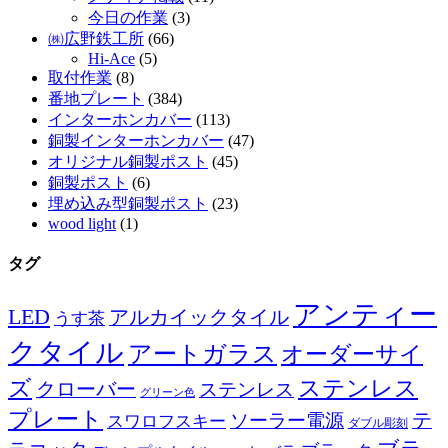
今日の作業
(3)
㈱広野鉄工所
(66)
Hi-Ace
(5)
取付作業
(8)
番地プレート
(384)
インターホンカバー
(113)
銅製インターホンカバー
(47)
オリジナル銅製ポスト
(45)
銅製ポスト
(6)
埋め込み型銅製ポスト
(23)
wood light
(1)
タグ
アンティー
LED
アルカイックタイル
うす茶
クタイル
アートガラス
オーダーサイ
ズ
ステンレス
クローバー
ステンレス
グリーン色
プレート
テ
ソーラー電源
スワロフスキー
ダブル彫刻