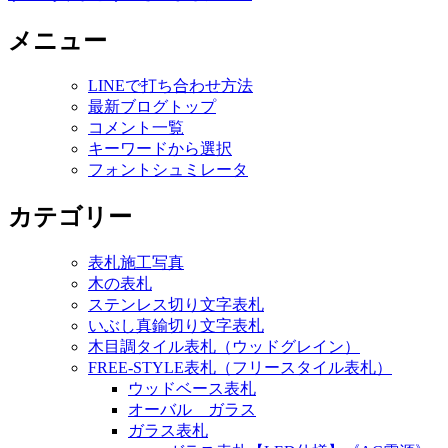
メニュー
LINEで打ち合わせ方法
最新ブログトップ
コメント一覧
キーワードから選択
フォントシュミレータ
カテゴリー
表札施工写真
木の表札
ステンレス切り文字表札
いぶし真鍮切り文字表札
木目調タイル表札（ウッドグレイン）
FREE-STYLE表札（フリースタイル表札）
ウッドベース表札
オーバル ガラス
ガラス表札