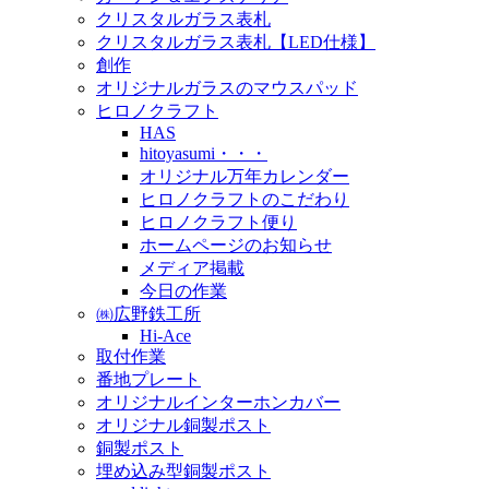
クリスタルガラス表札
クリスタルガラス表札【LED仕様】
創作
オリジナルガラスのマウスパッド
ヒロノクラフト
HAS
hitoyasumi・・・
オリジナル万年カレンダー
ヒロノクラフトのこだわり
ヒロノクラフト便り
ホームページのお知らせ
メディア掲載
今日の作業
㈱広野鉄工所
Hi-Ace
取付作業
番地プレート
オリジナルインターホンカバー
オリジナル銅製ポスト
銅製ポスト
埋め込み型銅製ポスト