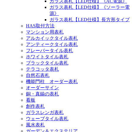
ガラス表札【LED仕様】《AC電源》
ガラス表札【LED仕様】《ソーラー電
源》
ガラス表札【LED仕様】長方形タイプ
HAS取付方法
マンション用表札
アルカイックタイル表札
アンティークタイル表札
フレーバータイル表札
ホワイトタイル表札
ブラックタイル表札
テラコッタ表札
自然石表札
機能門柱 オーダー表札
オーダーサイン
銅・真鍮の表札
看板
創作表札
ガラスレンガ表札
ウェーブタイル表札
風水表札
ガーデン＆エクステリア