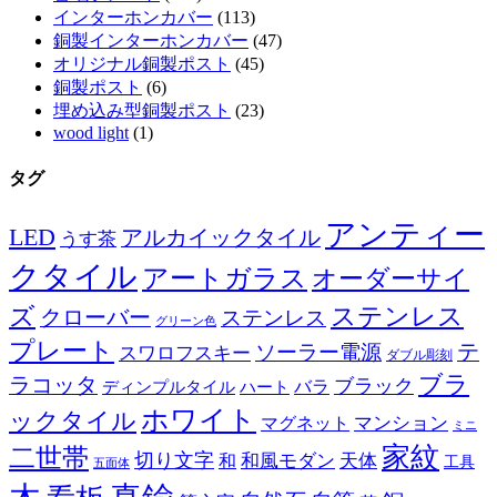
インターホンカバー
(113)
銅製インターホンカバー
(47)
オリジナル銅製ポスト
(45)
銅製ポスト
(6)
埋め込み型銅製ポスト
(23)
wood light
(1)
タグ
アンティー
LED
アルカイックタイル
うす茶
クタイル
アートガラス
オーダーサイ
ズ
ステンレス
クローバー
ステンレス
グリーン色
プレート
テ
ソーラー電源
スワロフスキー
ダブル彫刻
ブラ
ラコッタ
ブラック
ディンプルタイル
バラ
ハート
ホワイト
ックタイル
マグネット
マンション
ミニ
家紋
二世帯
切り文字
和
和風モダン
天体
工具
五面体