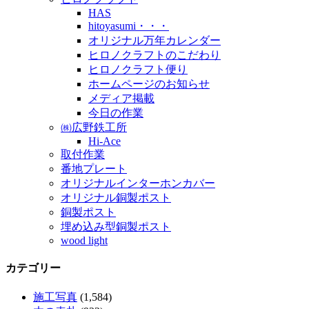
HAS
hitoyasumi・・・
オリジナル万年カレンダー
ヒロノクラフトのこだわり
ヒロノクラフト便り
ホームページのお知らせ
メディア掲載
今日の作業
㈱広野鉄工所
Hi-Ace
取付作業
番地プレート
オリジナルインターホンカバー
オリジナル銅製ポスト
銅製ポスト
埋め込み型銅製ポスト
wood light
カテゴリー
施工写真
(1,584)