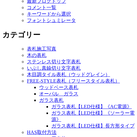
最新ブログトップ
コメント一覧
キーワードから選択
フォントシュミレータ
カテゴリー
表札施工写真
木の表札
ステンレス切り文字表札
いぶし真鍮切り文字表札
木目調タイル表札（ウッドグレイン）
FREE-STYLE表札（フリースタイル表札）
ウッドベース表札
オーバル ガラス
ガラス表札
ガラス表札【LED仕様】《AC電源》
ガラス表札【LED仕様】《ソーラー電
源》
ガラス表札【LED仕様】長方形タイプ
HAS取付方法