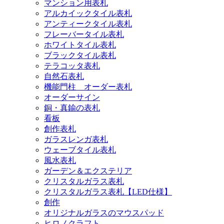
マンション用表札
アルカイックタイル表札
アンティークタイル表札
フレーバータイル表札
ホワイトタイル表札
ブラックタイル表札
テラコッタ表札
自然石表札
機能門柱 オーダー表札
オーダーサイン
銅・真鍮の表札
看板
創作表札
ガラスレンガ表札
ウェーブタイル表札
風水表札
ガーデン＆エクステリア
クリスタルガラス表札
クリスタルガラス表札【LED仕様】
創作
オリジナルガラスのマウスパッド
ヒロノクラフト