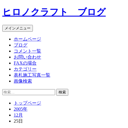
コ
ヒロノクラフト ブログ
ン
テ
ン
メインメニュー
ツ
へ
ホームページ
ス
ブログ
キ
コメント一覧
ッ
お問い合わせ
プ
FAXの場合
カテゴリー
表札施工写真一覧
画像検索
検
索:
トップページ
2005年
12月
25日