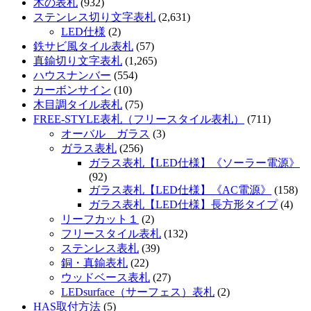
木の表札
(932)
ステンレス切り文字表札
(2,631)
LED仕様
(2)
鉄サビ風タイル表札
(57)
真鍮切り文字表札
(1,265)
ハウスナンバー
(554)
カーボンサイン
(10)
木目調タイル表札
(75)
FREE-STYLE表札（フリースタイル表札）
(711)
オーバル ガラス
(3)
ガラス表札
(256)
ガラス表札【LED仕様】《ソーラー電源》
(92)
ガラス表札【LED仕様】《AC電源》
(158)
ガラス表札【LED仕様】長方形タイプ
(4)
リーフカット１
(2)
フリースタイル表札
(132)
ステンレス表札
(39)
銅・真鍮表札
(22)
ウッドベース表札
(27)
LEDsurface（サーフェス）表札
(2)
HAS取付方法
(5)