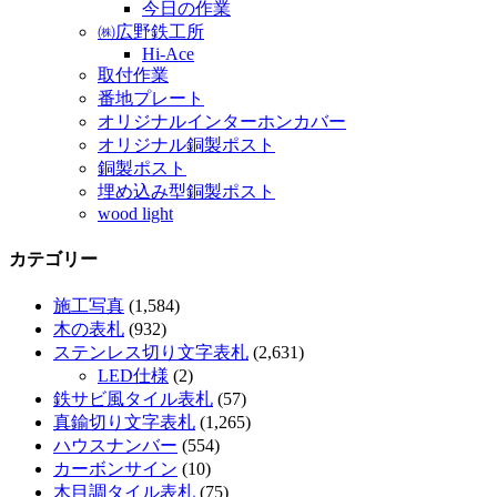
今日の作業
㈱広野鉄工所
Hi-Ace
取付作業
番地プレート
オリジナルインターホンカバー
オリジナル銅製ポスト
銅製ポスト
埋め込み型銅製ポスト
wood light
カテゴリー
施工写真
(1,584)
木の表札
(932)
ステンレス切り文字表札
(2,631)
LED仕様
(2)
鉄サビ風タイル表札
(57)
真鍮切り文字表札
(1,265)
ハウスナンバー
(554)
カーボンサイン
(10)
木目調タイル表札
(75)