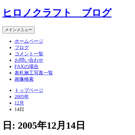
コ
ヒロノクラフト ブログ
ン
テ
ン
メインメニュー
ツ
へ
ホームページ
ス
ブログ
キ
コメント一覧
ッ
お問い合わせ
プ
FAXの場合
表札施工写真一覧
画像検索
トップページ
2005年
12月
14日
日:
2005年12月14日