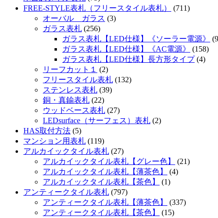
FREE-STYLE表札（フリースタイル表札）
(711)
オーバル ガラス
(3)
ガラス表札
(256)
ガラス表札【LED仕様】《ソーラー電源》
(9
ガラス表札【LED仕様】《AC電源》
(158)
ガラス表札【LED仕様】長方形タイプ
(4)
リーフカット１
(2)
フリースタイル表札
(132)
ステンレス表札
(39)
銅・真鍮表札
(22)
ウッドベース表札
(27)
LEDsurface（サーフェス）表札
(2)
HAS取付方法
(5)
マンション用表札
(119)
アルカイックタイル表札
(27)
アルカイックタイル表札【グレー色】
(21)
アルカイックタイル表札【薄茶色】
(4)
アルカイックタイル表札【茶色】
(1)
アンティークタイル表札
(797)
アンティークタイル表札【薄茶色】
(337)
アンティークタイル表札【茶色】
(15)