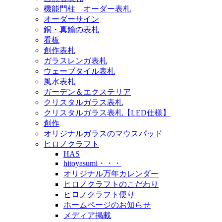
機能門柱 オーダー表札
オーダーサイン
銅・真鍮の表札
看板
創作表札
ガラスレンガ表札
ウェーブタイル表札
風水表札
ガーデン＆エクステリア
クリスタルガラス表札
クリスタルガラス表札【LED仕様】
創作
オリジナルガラスのマウスパッド
ヒロノクラフト
HAS
hitoyasumi・・・
オリジナル万年カレンダー
ヒロノクラフトのこだわり
ヒロノクラフト便り
ホームページのお知らせ
メディア掲載