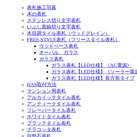
表札施工写真
木の表札
ステンレス切り文字表札
いぶし真鍮切り文字表札
木目調タイル表札（ウッドグレイン）
FREE-STYLE表札（フリースタイル表札）
ウッドベース表札
オーバル ガラス
ガラス表札
ガラス表札【LED仕様】《AC電源》
ガラス表札【LED仕様】《ソーラー電
ガラス表札【LED仕様】長方形タイプ
HAS取付方法
マンション用表札
アルカイックタイル表札
アンティークタイル表札
フレーバータイル表札
ホワイトタイル表札
ブラックタイル表札
テラコッタ表札
自然石表札