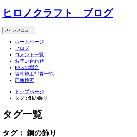
コ
ヒロノクラフト ブログ
ン
テ
ン
メインメニュー
ツ
へ
ホームページ
ス
ブログ
キ
コメント一覧
ッ
お問い合わせ
プ
FAXの場合
表札施工写真一覧
画像検索
トップページ
タグ : 銅の飾り
タグ一覧
タグ：
銅の飾り