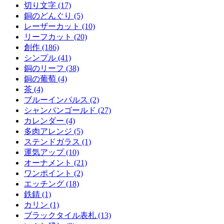
切り文字 (17)
銅のどんぐり (5)
レーザーカット (10)
リーフカット (20)
創作 (186)
シンプル (41)
銅のリーフ (38)
銅の葡萄 (4)
茶 (4)
ブルーインパルス (2)
シャンパンゴールド (27)
カレンダー (4)
多肉アレンジ (5)
ステンドガラス (1)
運気アップ (10)
オーナメント (21)
ワンポイント (2)
エッチング (18)
鉄錆 (1)
カリン (1)
ブラックタイル表札 (13)