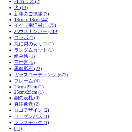
FLガラス (2)
犬 (13)
新年のご挨拶 (7)
18cm x 18cm (44)
イペ（南洋材） (75)
ハウスナンバー (719)
コラボ (1)
丸に梨の切り口 (1)
ランダムカット (1)
組み絵 (1)
三世帯 (5)
黒御影石 (23)
ガラスコーティング (677)
フレーム (4)
23cmx23cm (1)
25cmx25cm (1)
銅の表札 (9)
真鍮象嵌 (2)
ロゴデザイン (2)
ワーゲンバス (1)
プラスチック (1)
t (1)