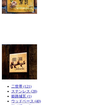
二世帯 (121)
ステンレス (28)
姫路城瓦 (1)
ウッドベース (40)