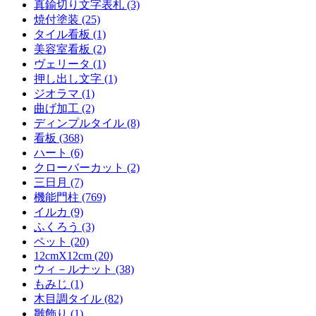
真鍮切り文字表札 (3)
焼付塗装 (25)
タイル看板 (1)
美容室看板 (2)
ヴェリータ (1)
押し出し文字 (1)
ジオラマ (1)
曲げ加工 (2)
ディンプルタイル (8)
看板 (368)
ハート (6)
クローバーカット (2)
三日月 (7)
機能門柱 (769)
イルカ (9)
ふくろう (3)
ペット (20)
12cmX12cm (20)
ウィ－ルナット (38)
もみじ (1)
木目調タイル (82)
雛飾り (1)