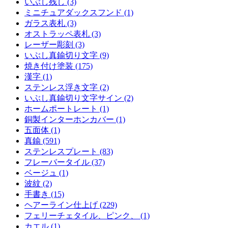
いぶし残し (3)
ミニチュアダックスフンド (1)
ガラス表札 (3)
オストラッペ表札 (3)
レーザー彫刻 (3)
いぶし真鍮切り文字 (9)
焼き付け塗装 (175)
漢字 (1)
ステンレス浮き文字 (2)
いぶし真鍮切り文字サイン (2)
ホームポートレート (1)
銅製インターホンカバー (1)
五面体 (1)
真鍮 (591)
ステンレスプレート (83)
フレーバータイル (37)
ベージュ (1)
波紋 (2)
手書き (15)
ヘアーライン仕上げ (229)
フェリーチェタイル、ピンク、 (1)
カエル (1)