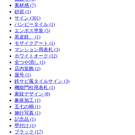
素材感 (7)
砂岩 (1)
サイン (301)
バンピータイル (1)
エンボス塗装 (5)
黒皮鉄、 (1)
モザイクアート (1)
マンション用表札 (3)
ホワイトオーク (12)
全つや消し (1)
店内装飾 (2)
屋号 (1)
鉄サビ風タイルサイン (3)
機能門柱用表札 (1)
家紋デザイン (8)
象嵌加工 (1)
五七の桐 (1)
施行写真 (1)
記念品 (1)
壁付け (1)
ブラック (17)