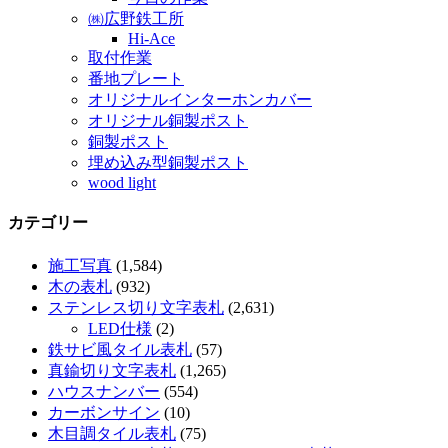
㈱広野鉄工所
Hi-Ace
取付作業
番地プレート
オリジナルインターホンカバー
オリジナル銅製ポスト
銅製ポスト
埋め込み型銅製ポスト
wood light
カテゴリー
施工写真
(1,584)
木の表札
(932)
ステンレス切り文字表札
(2,631)
LED仕様
(2)
鉄サビ風タイル表札
(57)
真鍮切り文字表札
(1,265)
ハウスナンバー
(554)
カーボンサイン
(10)
木目調タイル表札
(75)