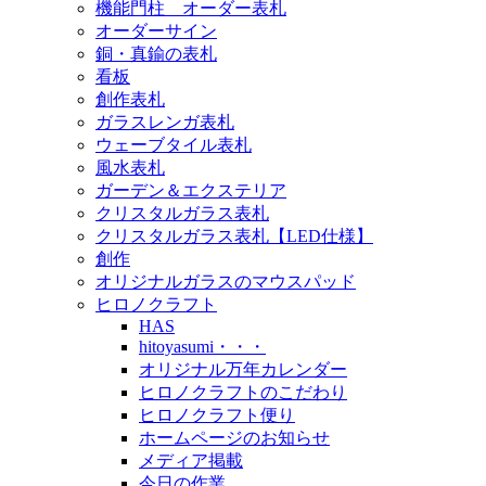
機能門柱 オーダー表札
オーダーサイン
銅・真鍮の表札
看板
創作表札
ガラスレンガ表札
ウェーブタイル表札
風水表札
ガーデン＆エクステリア
クリスタルガラス表札
クリスタルガラス表札【LED仕様】
創作
オリジナルガラスのマウスパッド
ヒロノクラフト
HAS
hitoyasumi・・・
オリジナル万年カレンダー
ヒロノクラフトのこだわり
ヒロノクラフト便り
ホームページのお知らせ
メディア掲載
今日の作業