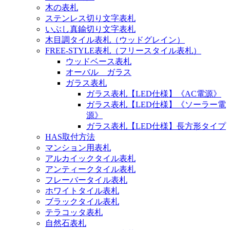
木の表札
ステンレス切り文字表札
いぶし真鍮切り文字表札
木目調タイル表札（ウッドグレイン）
FREE-STYLE表札（フリースタイル表札）
ウッドベース表札
オーバル ガラス
ガラス表札
ガラス表札【LED仕様】《AC電源》
ガラス表札【LED仕様】《ソーラー電
源》
ガラス表札【LED仕様】長方形タイプ
HAS取付方法
マンション用表札
アルカイックタイル表札
アンティークタイル表札
フレーバータイル表札
ホワイトタイル表札
ブラックタイル表札
テラコッタ表札
自然石表札