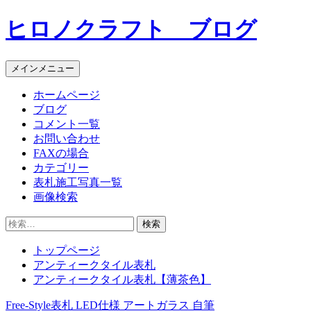
コ
ヒロノクラフト ブログ
ン
テ
ン
メインメニュー
ツ
へ
ホームページ
ス
ブログ
キ
コメント一覧
ッ
お問い合わせ
プ
FAXの場合
カテゴリー
表札施工写真一覧
画像検索
検
索:
トップページ
アンティークタイル表札
アンティークタイル表札【薄茶色】
Free-Style表札 LED仕様 アートガラス 自筆
投