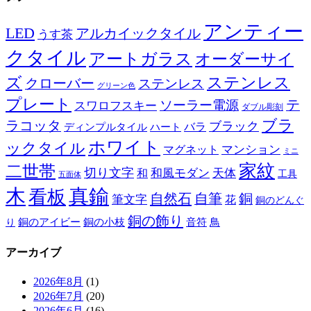
アンティー
LED
アルカイックタイル
うす茶
クタイル
アートガラス
オーダーサイ
ズ
ステンレス
クローバー
ステンレス
グリーン色
プレート
テ
ソーラー電源
スワロフスキー
ダブル彫刻
ブラ
ラコッタ
ブラック
ディンプルタイル
バラ
ハート
ホワイト
ックタイル
マグネット
マンション
ミニ
家紋
二世帯
切り文字
和
和風モダン
天体
工具
五面体
木
真鍮
看板
自然石
自筆
銅
筆文字
花
銅のどんぐ
銅の飾り
銅のアイビー
鳥
り
銅の小枝
音符
アーカイブ
2026年8月
(1)
2026年7月
(20)
2026年6月
(16)