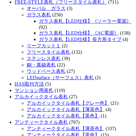
FREE-STYLE表札（フリースタイル表札）
(711)
オーバル ガラス
(3)
ガラス表札
(256)
ガラス表札【LED仕様】《ソーラー電源》
(92)
ガラス表札【LED仕様】《AC電源》
(158)
ガラス表札【LED仕様】長方形タイプ
(4)
リーフカット１
(2)
フリースタイル表札
(132)
ステンレス表札
(39)
銅・真鍮表札
(22)
ウッドベース表札
(27)
LEDsurface（サーフェス）表札
(2)
HAS取付方法
(5)
マンション用表札
(119)
アルカイックタイル表札
(27)
アルカイックタイル表札【グレー色】
(21)
アルカイックタイル表札【薄茶色】
(4)
アルカイックタイル表札【茶色】
(1)
アンティークタイル表札
(797)
アンティークタイル表札【薄茶色】
(337)
アンティークタイル表札【茶色】
(15)