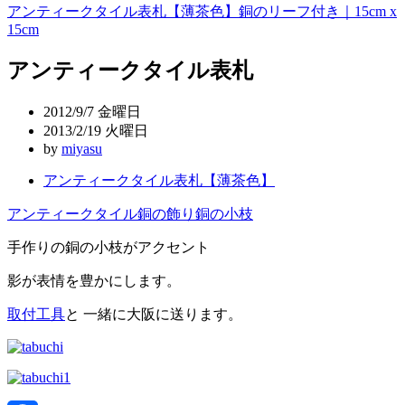
アンティークタイル表札【薄茶色】銅のリーフ付き｜15cm x
稿
15cm
ナ
アンティークタイル表札
ビ
ゲ
2012/9/7 金曜日
2013/2/19 火曜日
ー
by
miyasu
シ
アンティークタイル表札【薄茶色】
ョ
アンティークタイル
銅の飾り
銅の小枝
ン
手作りの銅の小枝がアクセント
影が表情を豊かにします。
取付工具
と 一緒に大阪に送ります。