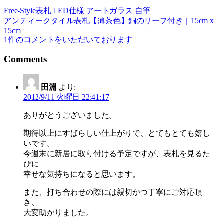
Free-Style表札 LED仕様 アートガラス 自筆
投
アンティークタイル表札【薄茶色】銅のリーフ付き｜15cm x
稿
15cm
1件のコメントをいただいております
ナ
ビ
Comments
ゲ
田淵
より:
ー
2012/9/11 火曜日 22:41:17
シ
ありがとうございました。
ョ
期待以上にすばらしい仕上がりで、とてもとても嬉し
ン
いです。
今週末に新居に取り付ける予定ですが、表札を見るた
びに
幸せな気持ちになると思います。
また、打ち合わせの際には親切かつ丁寧にご対応頂
き、
大変助かりました。