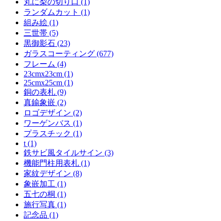
丸に梨の切り口 (1)
ランダムカット (1)
組み絵 (1)
三世帯 (5)
黒御影石 (23)
ガラスコーティング (677)
フレーム (4)
23cmx23cm (1)
25cmx25cm (1)
銅の表札 (9)
真鍮象嵌 (2)
ロゴデザイン (2)
ワーゲンバス (1)
プラスチック (1)
t (1)
鉄サビ風タイルサイン (3)
機能門柱用表札 (1)
家紋デザイン (8)
象嵌加工 (1)
五七の桐 (1)
施行写真 (1)
記念品 (1)