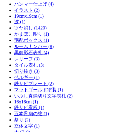
ハンマー仕上げ (4)
イラスト (2)
19cmx19cm (1)
波 (1)
ツヤ消し (1420)
かまぼこ彫り (1)
宅配ボックス (1)
ルームナンバー (8)
黒御影石表札 (4)
レリーフ (3)
タイル表札 (3)
切り抜き (3)
ベルギー (1)
鉄サビプレート (2)
マットゴールド塗装 (1)
いぶし真鍮切り文字表札 (2)
16x16cm (1)
鉄サビ看板 (1)
五本骨扇の紋 (1)
祭り (2)
立体文字 (1)