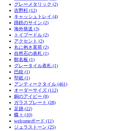
グレーメタリック (2)
吉野杉 (12)
キャッシュトレイ (4)
蹄鉄のサイン (2)
海外発送 (3)
トイプードル (2)
アクセント (2)
丸に抱き茗荷 (2)
自然石の表札 (1)
館名板 (1)
グレータイル表札 (1)
巴紋 (1)
型紙 (1)
アンティークタイル (461)
オーダーサイズ (112)
銅のアイビー (8)
ガラスプレート (28)
足跡 (22)
蝶々 (10)
welcomeボード (11)
ジュラストーン (25)