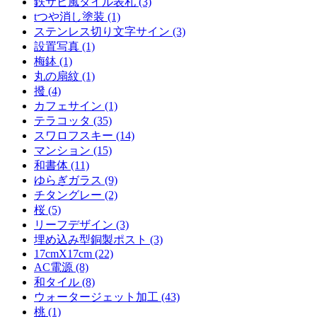
鉄サビ風タイル表札 (3)
tつや消し塗装 (1)
ステンレス切り文字サイン (3)
設置写真 (1)
梅鉢 (1)
丸の扇紋 (1)
撥 (4)
カフェサイン (1)
テラコッタ (35)
スワロフスキー (14)
マンション (15)
和書体 (11)
ゆらぎガラス (9)
チタングレー (2)
桜 (5)
リーフデザイン (3)
埋め込み型銅製ポスト (3)
17cmX17cm (22)
AC電源 (8)
和タイル (8)
ウォータージェット加工 (43)
桃 (1)