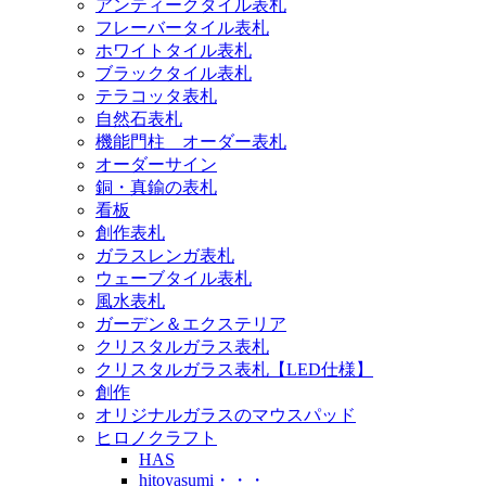
アンティークタイル表札
フレーバータイル表札
ホワイトタイル表札
ブラックタイル表札
テラコッタ表札
自然石表札
機能門柱 オーダー表札
オーダーサイン
銅・真鍮の表札
看板
創作表札
ガラスレンガ表札
ウェーブタイル表札
風水表札
ガーデン＆エクステリア
クリスタルガラス表札
クリスタルガラス表札【LED仕様】
創作
オリジナルガラスのマウスパッド
ヒロノクラフト
HAS
hitoyasumi・・・