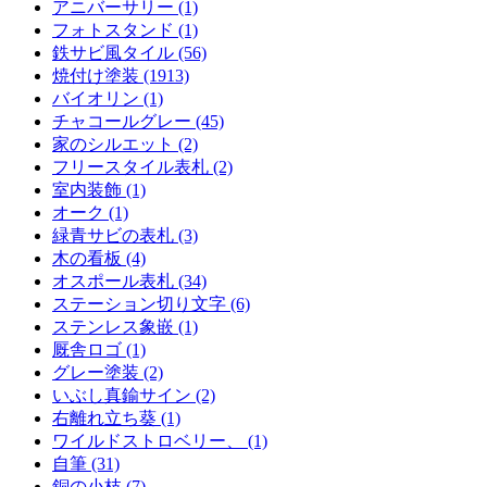
アニバーサリー (1)
フォトスタンド (1)
鉄サビ風タイル (56)
焼付け塗装 (1913)
バイオリン (1)
チャコールグレー (45)
家のシルエット (2)
フリースタイル表札 (2)
室内装飾 (1)
オーク (1)
緑青サビの表札 (3)
木の看板 (4)
オスポール表札 (34)
ステーション切り文字 (6)
ステンレス象嵌 (1)
厩舎ロゴ (1)
グレー塗装 (2)
いぶし真鍮サイン (2)
右離れ立ち葵 (1)
ワイルドストロベリー、 (1)
自筆 (31)
銅の小枝 (7)