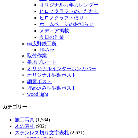
オリジナル万年カレンダー
ヒロノクラフトのこだわり
ヒロノクラフト便り
ホームページのお知らせ
メディア掲載
今日の作業
㈱広野鉄工所
Hi-Ace
取付作業
番地プレート
オリジナルインターホンカバー
オリジナル銅製ポスト
銅製ポスト
埋め込み型銅製ポスト
wood light
カテゴリー
施工写真
(1,584)
木の表札
(932)
ステンレス切り文字表札
(2,631)