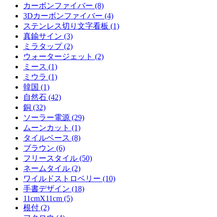
カーボンファイバー (8)
3Dカーボンファイバー (4)
ステンレス切り文字看板 (1)
真鍮サイン (3)
ミラタップ (2)
ウォータージェット (2)
ミース (1)
ミウラ (1)
韓国 (1)
自然石 (42)
銅 (32)
ソーラー電源 (29)
ムーンカット (1)
タイルベース (8)
ブラウン (6)
フリースタイル (50)
ネームタイル (2)
ワイルドストロベリー (10)
手書デザイン (18)
11cmX11cm (5)
根付 (2)