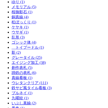
ゆり (1)
メモリアル (5)
桜御影石 (1)
銅真鍮 (4)
松ぼっくり (1)
ケヤキ (1)
ウサギ (1)
乱形 (3)
ゴシック体 (4)
トイプードル (1)
影 (2)
グレータイル (25)
エイジング加工 (38)
創作表札 (5)
蹄鉄の表札 (6)
真鍮看板 (1)
ウレタンクリア (111)
鉄サビ風タイル看板 (3)
ブルネイ (1)
九曜紋 (1)
いぶし真鍮 (2)