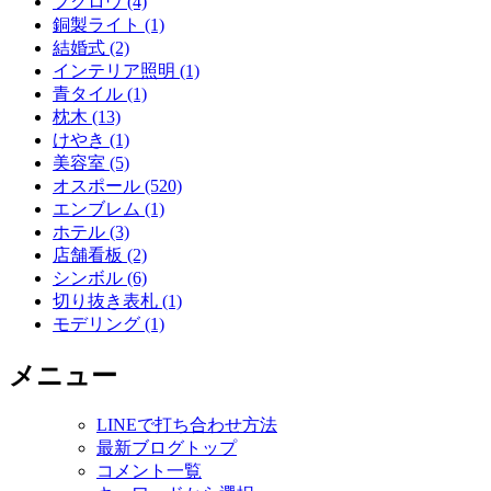
フクロウ (4)
銅製ライト (1)
結婚式 (2)
インテリア照明 (1)
青タイル (1)
枕木 (13)
けやき (1)
美容室 (5)
オスポール (520)
エンブレム (1)
ホテル (3)
店舗看板 (2)
シンボル (6)
切り抜き表札 (1)
モデリング (1)
メニュー
LINEで打ち合わせ方法
最新ブログトップ
コメント一覧