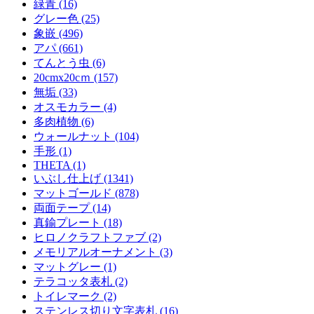
緑青 (16)
グレー色 (25)
象嵌 (496)
アパ (661)
てんとう虫 (6)
20cmx20cｍ (157)
無垢 (33)
オスモカラー (4)
多肉植物 (6)
ウォールナット (104)
手形 (1)
THETA (1)
いぶし仕上げ (1341)
マットゴールド (878)
両面テープ (14)
真鍮プレート (18)
ヒロノクラフトファブ (2)
メモリアルオーナメント (3)
マットグレー (1)
テラコッタ表札 (2)
トイレマーク (2)
ステンレス切り文字表札 (16)