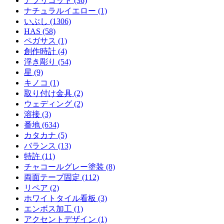
アプリコット (36)
ナチュラルイエロー (1)
いぶし (1306)
HAS (58)
ペガサス (1)
創作時計 (4)
浮き彫り (54)
星 (9)
キノコ (1)
取り付け金具 (2)
ウェディング (2)
溶接 (3)
番地 (634)
カタカナ (5)
バランス (13)
特許 (11)
チャコールグレー塗装 (8)
両面テープ固定 (112)
リペア (2)
ホワイトタイル看板 (3)
エンボス加工 (1)
アクセントデザイン (1)