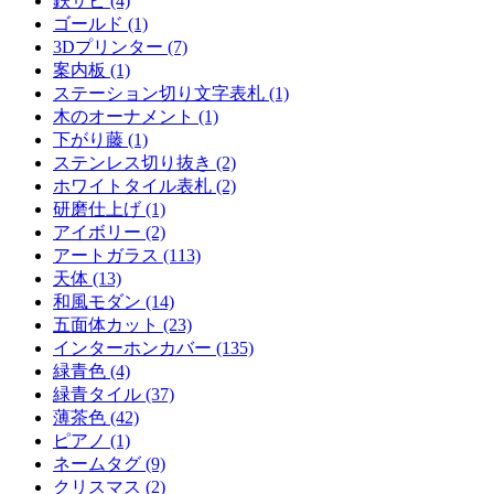
鉄サビ (4)
ゴールド (1)
3Dプリンター (7)
案内板 (1)
ステーション切り文字表札 (1)
木のオーナメント (1)
下がり藤 (1)
ステンレス切り抜き (2)
ホワイトタイル表札 (2)
研磨仕上げ (1)
アイボリー (2)
アートガラス (113)
天体 (13)
和風モダン (14)
五面体カット (23)
インターホンカバー (135)
緑青色 (4)
緑青タイル (37)
薄茶色 (42)
ピアノ (1)
ネームタグ (9)
クリスマス (2)