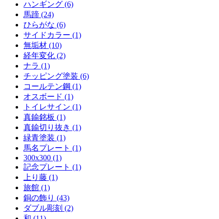
ハンギング (6)
馬蹄 (24)
ひらがな (6)
サイドカラー (1)
無垢材 (10)
経年変化 (2)
ナラ (1)
チッピング塗装 (6)
コールテン鋼 (1)
オスボード (1)
トイレサイン (1)
真鍮銘板 (1)
真鍮切り抜き (1)
緑青塗装 (1)
馬名プレート (1)
300x300 (1)
記念プレート (1)
上り藤 (1)
旅館 (1)
銅の飾り (43)
ダブル彫刻 (2)
和 (11)