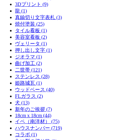
3Dプリント (9)
龍 (1)
真鍮切り文字表札 (3)
焼付塗装 (25)
タイル看板 (1)
美容室看板 (2)
ヴェリータ (1)
押し出し文字 (1)
ジオラマ (1)
曲げ加工 (2)
二世帯 (121)
ステンレス (28)
姫路城瓦 (1)
ウッドベース (40)
FLガラス (2)
犬 (13)
新年のご挨拶 (7)
18cm x 18cm (44)
イペ（南洋材） (75)
ハウスナンバー (719)
コラボ (1)