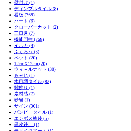
壁付け (1)
ディンプルタイル (8)
看板 (368)
ハート (6)
クローバーカット (2)
三日月 (7)
機能門柱 (769)
イルカ (9)
ふくろう (3)
ペット (20)
12cmX12cm (20)
ウィ－ルナット (38)
もみじ (1)
木目調タイル (82)
雛飾り (1)
素材感 (7)
砂岩 (1)
サイン (301)
バンピータイル (1)
エンボス塗装 (5)
黒皮鉄、 (1)
モザイクアート (1)