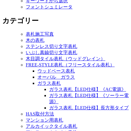
キーワードから選択
フォントシュミレータ
カテゴリー
表札施工写真
木の表札
ステンレス切り文字表札
いぶし真鍮切り文字表札
木目調タイル表札（ウッドグレイン）
FREE-STYLE表札（フリースタイル表札）
ウッドベース表札
オーバル ガラス
ガラス表札
ガラス表札【LED仕様】《AC電源》
ガラス表札【LED仕様】《ソーラー電
源》
ガラス表札【LED仕様】長方形タイプ
HAS取付方法
マンション用表札
アルカイックタイル表札