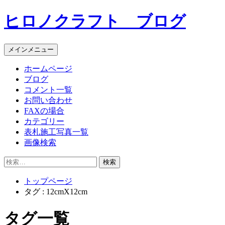
コ
ヒロノクラフト ブログ
ン
テ
ン
メインメニュー
ツ
へ
ホームページ
ス
ブログ
キ
コメント一覧
ッ
お問い合わせ
プ
FAXの場合
カテゴリー
表札施工写真一覧
画像検索
検
索:
トップページ
タグ : 12cmX12cm
タグ一覧