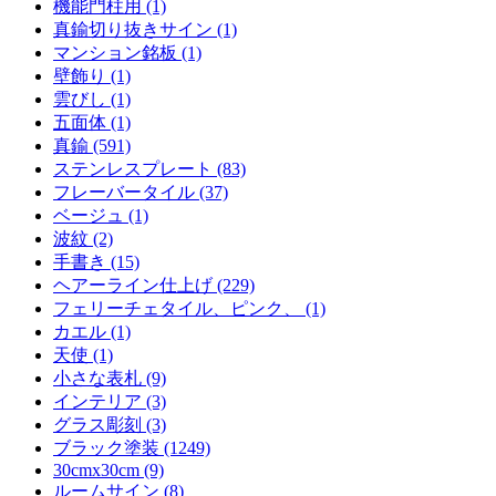
機能門柱用 (1)
真鍮切り抜きサイン (1)
マンション銘板 (1)
壁飾り (1)
雲びし (1)
五面体 (1)
真鍮 (591)
ステンレスプレート (83)
フレーバータイル (37)
ベージュ (1)
波紋 (2)
手書き (15)
ヘアーライン仕上げ (229)
フェリーチェタイル、ピンク、 (1)
カエル (1)
天使 (1)
小さな表札 (9)
インテリア (3)
グラス彫刻 (3)
ブラック塗装 (1249)
30cmx30cm (9)
ルームサイン (8)