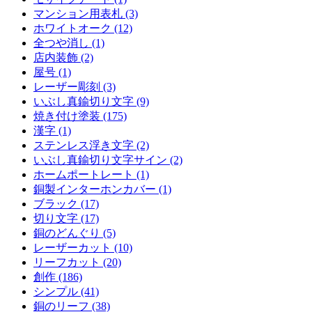
マンション用表札 (3)
ホワイトオーク (12)
全つや消し (1)
店内装飾 (2)
屋号 (1)
レーザー彫刻 (3)
いぶし真鍮切り文字 (9)
焼き付け塗装 (175)
漢字 (1)
ステンレス浮き文字 (2)
いぶし真鍮切り文字サイン (2)
ホームポートレート (1)
銅製インターホンカバー (1)
ブラック (17)
切り文字 (17)
銅のどんぐり (5)
レーザーカット (10)
リーフカット (20)
創作 (186)
シンプル (41)
銅のリーフ (38)