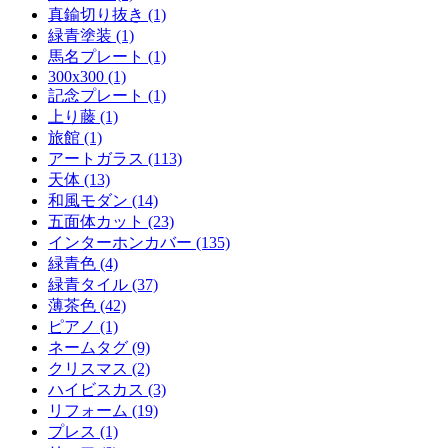
真鍮切り抜き (1)
緑青塗装 (1)
馬名プレート (1)
300x300 (1)
記念プレート (1)
上り藤 (1)
旅館 (1)
アートガラス (113)
天体 (13)
和風モダン (14)
五面体カット (23)
インターホンカバー (135)
緑青色 (4)
緑青タイル (37)
薄茶色 (42)
ピアノ (1)
ネームタグ (9)
クリスマス (2)
ハイビスカス (3)
リフォーム (19)
プレス (1)