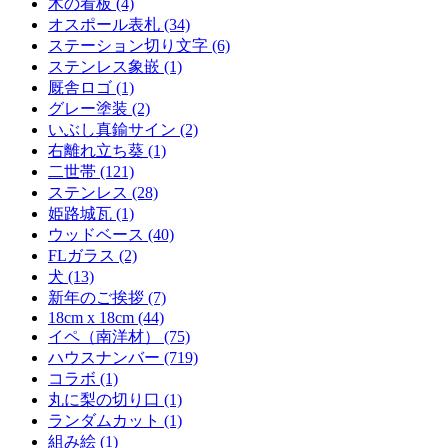
木の看板 (4)
オスポール表札 (34)
ステーション切り文字 (6)
ステンレス象嵌 (1)
厩舎ロゴ (1)
グレー塗装 (2)
いぶし真鍮サイン (2)
右離れ立ち葵 (1)
二世帯 (121)
ステンレス (28)
姫路城瓦 (1)
ウッドベース (40)
FLガラス (2)
犬 (13)
新年のご挨拶 (7)
18cm x 18cm (44)
イペ（南洋材） (75)
ハウスナンバー (719)
コラボ (1)
丸に梨の切り口 (1)
ランダムカット (1)
組み絵 (1)