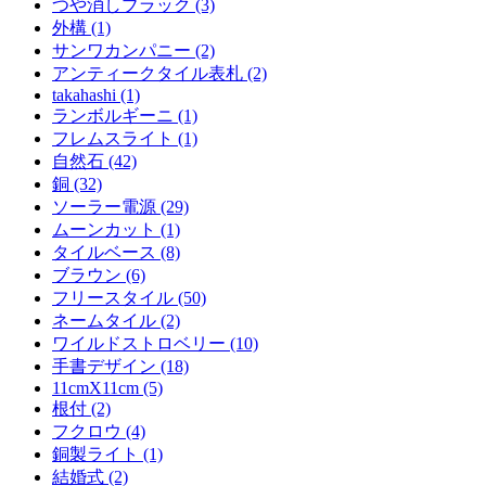
つや消しブラック (3)
外構 (1)
サンワカンパニー (2)
アンティークタイル表札 (2)
takahashi (1)
ランボルギーニ (1)
フレムスライト (1)
自然石 (42)
銅 (32)
ソーラー電源 (29)
ムーンカット (1)
タイルベース (8)
ブラウン (6)
フリースタイル (50)
ネームタイル (2)
ワイルドストロベリー (10)
手書デザイン (18)
11cmX11cm (5)
根付 (2)
フクロウ (4)
銅製ライト (1)
結婚式 (2)