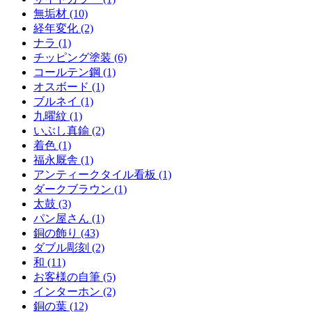
無垢材 (10)
経年変化 (2)
ナラ (1)
チッピング塗装 (6)
コールテン鋼 (1)
オスボード (1)
ブルネイ (1)
九曜紋 (1)
いぶし真鍮 (2)
着色 (1)
福永厩舎 (1)
アンティークタイル看板 (1)
ダークブラウン (1)
太鼓 (3)
パン屋さん (1)
銅の飾り (43)
ダブル彫刻 (2)
和 (11)
お客様の自筆 (5)
インターホン (2)
銅の葉 (12)