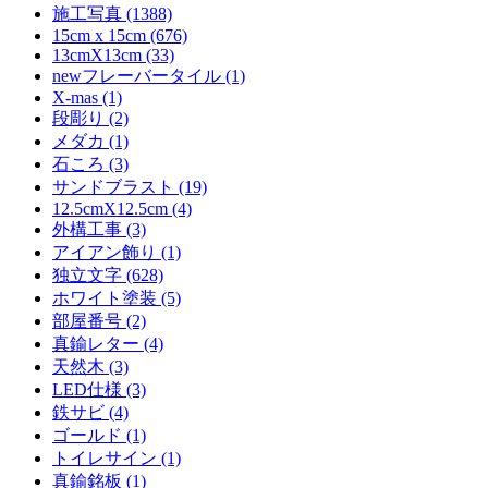
施工写真 (1388)
15cm x 15cm (676)
13cmX13cm (33)
newフレーバータイル (1)
X-mas (1)
段彫り (2)
メダカ (1)
石ころ (3)
サンドブラスト (19)
12.5cmX12.5cm (4)
外構工事 (3)
アイアン飾り (1)
独立文字 (628)
ホワイト塗装 (5)
部屋番号 (2)
真鍮レター (4)
天然木 (3)
LED仕様 (3)
鉄サビ (4)
ゴールド (1)
トイレサイン (1)
真鍮銘板 (1)