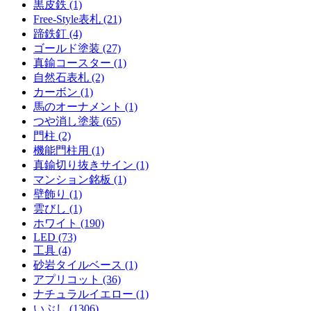
黒皮鉄 (1)
Free-Style表札 (21)
蹄鉄釘 (4)
ゴールド塗装 (27)
真鍮コースター (1)
自然石表札 (2)
カーボン (1)
馬のオーナメント (1)
つや消し塗装 (65)
門柱 (2)
機能門柱用 (1)
真鍮切り抜きサイン (1)
マンション銘板 (1)
壁飾り (1)
雲びし (1)
ホワイト (190)
LED (73)
工具 (4)
砂岩タイルベース (1)
アプリコット (36)
ナチュラルイエロー (1)
いぶし (1306)