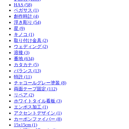
HAS (58)
ペガサス (1)
創作時計 (4)
浮き彫り (54)
星 (9)
キノコ (1)
取り付け金具 (2)
ウェディング (2)
溶接 (3)
番地 (634)
カタカナ (5)
バランス (13)
特許 (11)
チャコールグレー塗装 (8)
両面テープ固定 (112)
リペア (2)
ホワイトタイル看板 (3)
エンボス加工 (1)
アクセントデザイン (1)
カーボンファイバー (8)
15x15cm (1)