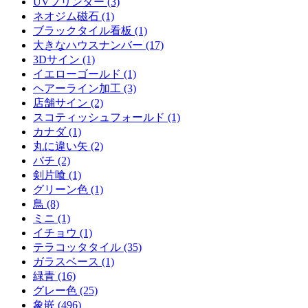
UVプリンター (3)
ネオジム磁石 (1)
ブラックタイル看板 (1)
大きなハウスナンバー (17)
3Dサイン (1)
イエローゴールド (1)
ヘアーライン加工 (3)
店舗サイン (2)
スコティッシュフォールド (1)
カナダ (1)
丸に違い矢 (2)
バチ (2)
剣片喰 (1)
グリーン色 (1)
鳥 (8)
ミニ (1)
イチョウ (1)
テラコッタタイル (35)
ガラスベース (1)
緑青 (16)
グレー色 (25)
象嵌 (496)