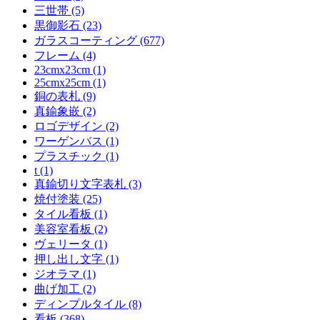
三世帯 (5)
黒御影石 (23)
ガラスコーティング (677)
フレーム (4)
23cmx23cm (1)
25cmx25cm (1)
銅の表札 (9)
真鍮象嵌 (2)
ロゴデザイン (2)
ワーゲンバス (1)
プラスチック (1)
t (1)
真鍮切り文字表札 (3)
焼付塗装 (25)
タイル看板 (1)
美容室看板 (2)
ヴェリータ (1)
押し出し文字 (1)
ジオラマ (1)
曲げ加工 (2)
ディンプルタイル (8)
看板 (368)