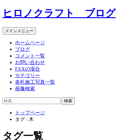
コ
ヒロノクラフト ブログ
ン
テ
ン
メインメニュー
ツ
へ
ホームページ
ス
ブログ
キ
コメント一覧
ッ
お問い合わせ
プ
FAXの場合
カテゴリー
表札施工写真一覧
画像検索
検
索:
トップページ
タグ : 木
タグ一覧