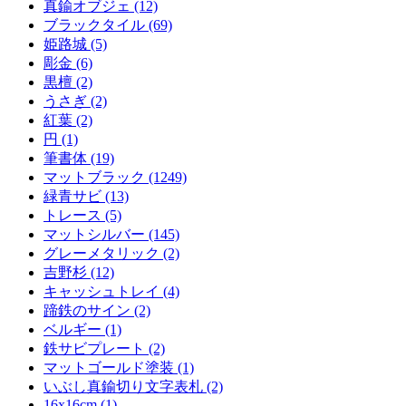
真鍮オブジェ (12)
ブラックタイル (69)
姫路城 (5)
彫金 (6)
黒檀 (2)
うさぎ (2)
紅葉 (2)
円 (1)
筆書体 (19)
マットブラック (1249)
緑青サビ (13)
トレース (5)
マットシルバー (145)
グレーメタリック (2)
吉野杉 (12)
キャッシュトレイ (4)
蹄鉄のサイン (2)
ベルギー (1)
鉄サビプレート (2)
マットゴールド塗装 (1)
いぶし真鍮切り文字表札 (2)
16x16cm (1)