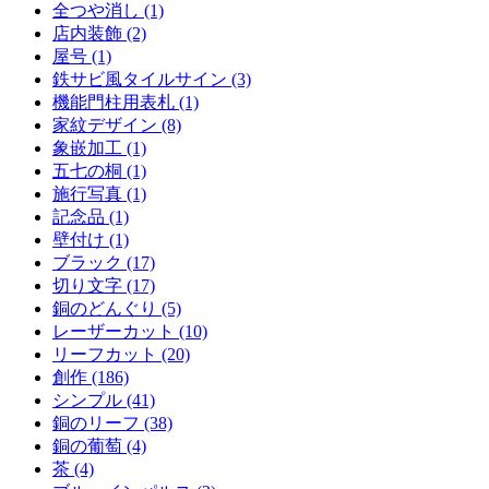
全つや消し (1)
店内装飾 (2)
屋号 (1)
鉄サビ風タイルサイン (3)
機能門柱用表札 (1)
家紋デザイン (8)
象嵌加工 (1)
五七の桐 (1)
施行写真 (1)
記念品 (1)
壁付け (1)
ブラック (17)
切り文字 (17)
銅のどんぐり (5)
レーザーカット (10)
リーフカット (20)
創作 (186)
シンプル (41)
銅のリーフ (38)
銅の葡萄 (4)
茶 (4)