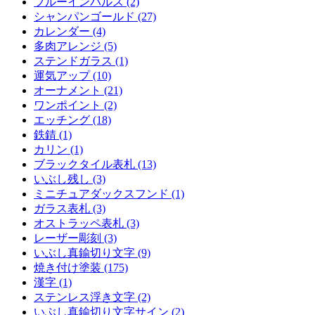
ブルーインパルス (2)
シャンパンゴールド (27)
カレンダー (4)
多肉アレンジ (5)
ステンドガラス (1)
運気アップ (10)
オーナメント (21)
ワンポイント (2)
エッチング (18)
鉄錆 (1)
カリン (1)
ブラックタイル表札 (13)
いぶし残し (3)
ミニチュアダックスフンド (1)
ガラス表札 (3)
オストラッペ表札 (3)
レーザー彫刻 (3)
いぶし真鍮切り文字 (9)
焼き付け塗装 (175)
漢字 (1)
ステンレス浮き文字 (2)
いぶし真鍮切り文字サイン (2)