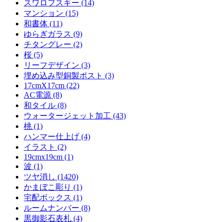
スワロフスキー (14)
マンション (15)
和書体 (11)
ゆらぎガラス (9)
チタングレー (2)
桜 (5)
リーフデザイン (3)
埋め込み型銅製ポスト (3)
17cmX17cm (22)
AC電源 (8)
和タイル (8)
ウォータージェット加工 (43)
桃 (1)
ハンマー仕上げ (4)
イラスト (2)
19cmx19cm (1)
波 (1)
ツヤ消し (1420)
かまぼこ彫り (1)
宅配ボックス (1)
ルームナンバー (8)
黒御影石表札 (4)