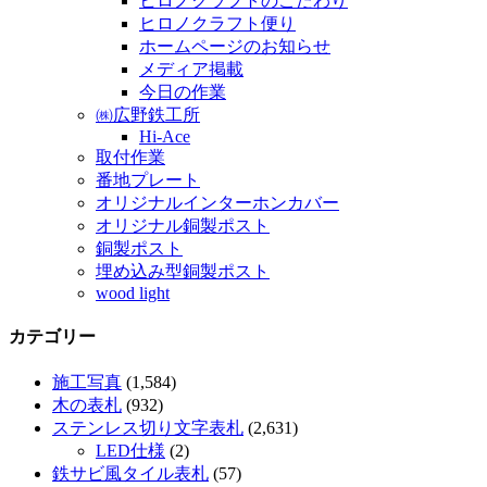
ヒロノクラフトのこだわり
ヒロノクラフト便り
ホームページのお知らせ
メディア掲載
今日の作業
㈱広野鉄工所
Hi-Ace
取付作業
番地プレート
オリジナルインターホンカバー
オリジナル銅製ポスト
銅製ポスト
埋め込み型銅製ポスト
wood light
カテゴリー
施工写真
(1,584)
木の表札
(932)
ステンレス切り文字表札
(2,631)
LED仕様
(2)
鉄サビ風タイル表札
(57)