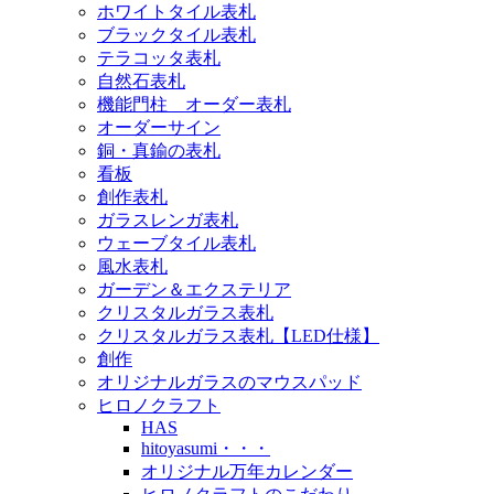
ホワイトタイル表札
ブラックタイル表札
テラコッタ表札
自然石表札
機能門柱 オーダー表札
オーダーサイン
銅・真鍮の表札
看板
創作表札
ガラスレンガ表札
ウェーブタイル表札
風水表札
ガーデン＆エクステリア
クリスタルガラス表札
クリスタルガラス表札【LED仕様】
創作
オリジナルガラスのマウスパッド
ヒロノクラフト
HAS
hitoyasumi・・・
オリジナル万年カレンダー