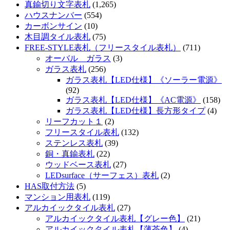
真鍮切り文字表札
(1,265)
ハウスナンバー
(554)
カーボンサイン
(10)
木目調タイル表札
(75)
FREE-STYLE表札（フリースタイル表札）
(711)
オーバル ガラス
(3)
ガラス表札
(256)
ガラス表札【LED仕様】《ソーラー電源》
(92)
ガラス表札【LED仕様】《AC電源》
(158)
ガラス表札【LED仕様】長方形タイプ
(4)
リーフカット１
(2)
フリースタイル表札
(132)
ステンレス表札
(39)
銅・真鍮表札
(22)
ウッドベース表札
(27)
LEDsurface（サーフェス）表札
(2)
HAS取付方法
(5)
マンション用表札
(119)
アルカイックタイル表札
(27)
アルカイックタイル表札【グレー色】
(21)
アルカイックタイル表札【薄茶色】
(4)