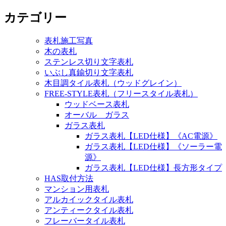
カテゴリー
表札施工写真
木の表札
ステンレス切り文字表札
いぶし真鍮切り文字表札
木目調タイル表札（ウッドグレイン）
FREE-STYLE表札（フリースタイル表札）
ウッドベース表札
オーバル ガラス
ガラス表札
ガラス表札【LED仕様】《AC電源》
ガラス表札【LED仕様】《ソーラー電
源》
ガラス表札【LED仕様】長方形タイプ
HAS取付方法
マンション用表札
アルカイックタイル表札
アンティークタイル表札
フレーバータイル表札