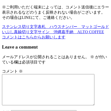
※ご利用いただく端末によっては、コメント送信後にエラー
表示されるなどのうまく反映されない場合がございます。
その場合はLINEにて、ご連絡ください。
ステンレス切り文字表札 ハウスナンバー マットゴールド
投
いぶし真鍮切り文字サイン 沖縄嘉手納 ALTO COFFEE
稿
コメントはこちらからお願いします
ナ
Leave a comment
ビ
メールアドレスが公開されることはありません。
※
が付い
ゲ
ている欄は必須項目です
ー
コメント
※
シ
ョ
ン