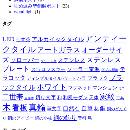
埋め込み型銅製ポスト
(23)
wood light
(1)
タグ
アンティー
LED
アルカイックタイル
うす茶
クタイル
アートガラス
オーダーサイ
ズ
ステンレス
クローバー
ステンレス
グリーン色
プレート
テ
ソーラー電源
スワロフスキー
ダブル彫刻
ブラ
ラコッタ
ブラック
ディンプルタイル
バラ
ハート
ホワイト
ックタイル
マグネット
マンション
ミニ
家紋
二世帯
切り文字
和
和風モダン
天体
工具
五面体
木
真鍮
看板
自然石
自筆
銅
筆文字
花
銅のどんぐ
銅の飾り
銅のアイビー
鳥
り
銅の小枝
音符