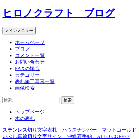
コ
ヒロノクラフト ブログ
ン
テ
ン
メインメニュー
ツ
へ
ホームページ
ス
ブログ
キ
コメント一覧
ッ
お問い合わせ
プ
FAXの場合
カテゴリー
表札施工写真一覧
画像検索
検
索:
トップページ
木の表札
ステンレス切り文字表札 ハウスナンバー マットゴールド
投
いぶし真鍮切り文字サイン 沖縄嘉手納 ALTO COFFEE