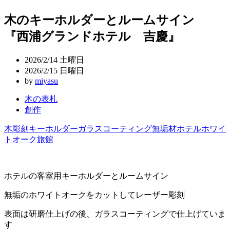
稿
木のキーホルダーとルームサイン
ナ
『西浦グランドホテル 吉慶』
ビ
ゲ
2026/2/14 土曜日
ー
2026/2/15 日曜日
by
miyasu
シ
木の表札
ョ
創作
ン
木
彫刻
キーホルダー
ガラスコーティング
無垢材
ホテル
ホワイ
トオーク
旅館
ホテルの客室用キーホルダーとルームサイン
無垢のホワイトオークをカットしてレーザー彫刻
表面は研磨仕上げの後、ガラスコーティングで仕上げていま
す