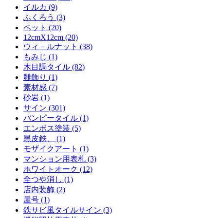
イルカ (9)
ふくろう (3)
ペット (20)
12cmX12cm (20)
ウィ－ルナット (38)
もみじ (1)
木目調タイル (82)
雛飾り (1)
素材感 (7)
砂岩 (1)
サイン (301)
バンピータイル (1)
エンボス塗装 (5)
黒皮鉄、 (1)
モザイクアート (1)
マンション用表札 (3)
ホワイトオーク (12)
全つや消し (1)
店内装飾 (2)
屋号 (1)
鉄サビ風タイルサイン (3)