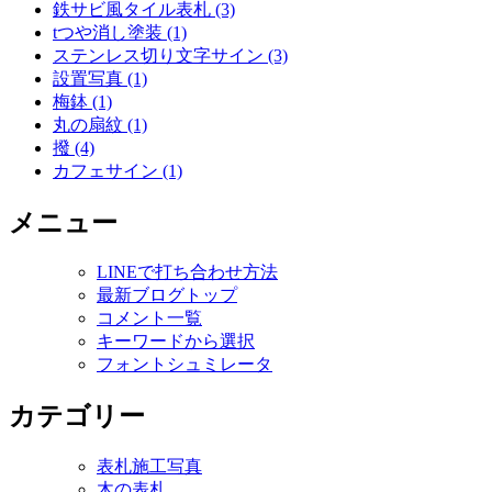
鉄サビ風タイル表札 (3)
tつや消し塗装 (1)
ステンレス切り文字サイン (3)
設置写真 (1)
梅鉢 (1)
丸の扇紋 (1)
撥 (4)
カフェサイン (1)
メニュー
LINEで打ち合わせ方法
最新ブログトップ
コメント一覧
キーワードから選択
フォントシュミレータ
カテゴリー
表札施工写真
木の表札