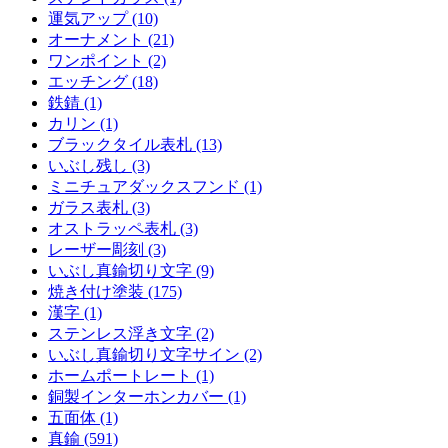
運気アップ (10)
オーナメント (21)
ワンポイント (2)
エッチング (18)
鉄錆 (1)
カリン (1)
ブラックタイル表札 (13)
いぶし残し (3)
ミニチュアダックスフンド (1)
ガラス表札 (3)
オストラッペ表札 (3)
レーザー彫刻 (3)
いぶし真鍮切り文字 (9)
焼き付け塗装 (175)
漢字 (1)
ステンレス浮き文字 (2)
いぶし真鍮切り文字サイン (2)
ホームポートレート (1)
銅製インターホンカバー (1)
五面体 (1)
真鍮 (591)