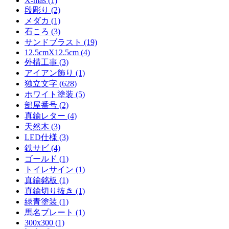
X-mas (1)
段彫り (2)
メダカ (1)
石ころ (3)
サンドブラスト (19)
12.5cmX12.5cm (4)
外構工事 (3)
アイアン飾り (1)
独立文字 (628)
ホワイト塗装 (5)
部屋番号 (2)
真鍮レター (4)
天然木 (3)
LED仕様 (3)
鉄サビ (4)
ゴールド (1)
トイレサイン (1)
真鍮銘板 (1)
真鍮切り抜き (1)
緑青塗装 (1)
馬名プレート (1)
300x300 (1)