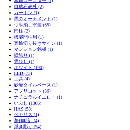
真鍮コースター (1)
自然石表札 (2)
カーボン (1)
馬のオーナメント (1)
つや消し塗装 (65)
門柱 (2)
機能門柱用 (1)
真鍮切り抜きサイン (1)
マンション銘板 (1)
壁飾り (1)
雲びし (1)
ホワイト (190)
LED (73)
工具 (4)
砂岩タイルベース (1)
アプリコット (36)
ナチュラルイエロー (1)
いぶし (1306)
HAS (58)
ペガサス (1)
創作時計 (4)
浮き彫り (54)