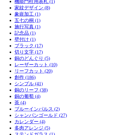
機能門柱用表札 (1)
家紋デザイン (8)
象嵌加工 (1)
五七の桐 (1)
施行写真 (1)
記念品 (1)
壁付け (1)
ブラック (17)
切り文字 (17)
銅のどんぐり (5)
レーザーカット (10)
リーフカット (20)
創作 (186)
シンプル (41)
銅のリーフ (38)
銅の葡萄 (4)
茶 (4)
ブルーインパルス (2)
シャンパンゴールド (27)
カレンダー (4)
多肉アレンジ (5)
ステンドガラス (1)