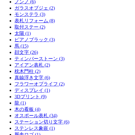
ノンノ (6)
ガラスオブジェ (2)
モンステラ (3)
表札リフォーム (8)
取付ステー (2)
太陽 (1)
ピアノブラック (3)
馬 (15)
顔文字 (26)
ティンバーストーン (3)
アイアン表札 (2)
枕木門柱 (2)
真鍮浮き文字 (6)
フラワーオブライフ (2)
ディスプレイ (1)
3Dプリント (9)
龍 (1)
木の看板 (4)
オスポール表札 (34)
ステーション切り文字 (6)
ステンレス象嵌 (1)
厩舎ロゴ (1)