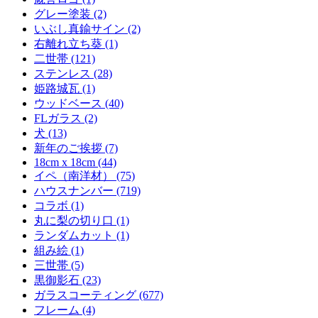
グレー塗装 (2)
いぶし真鍮サイン (2)
右離れ立ち葵 (1)
二世帯 (121)
ステンレス (28)
姫路城瓦 (1)
ウッドベース (40)
FLガラス (2)
犬 (13)
新年のご挨拶 (7)
18cm x 18cm (44)
イペ（南洋材） (75)
ハウスナンバー (719)
コラボ (1)
丸に梨の切り口 (1)
ランダムカット (1)
組み絵 (1)
三世帯 (5)
黒御影石 (23)
ガラスコーティング (677)
フレーム (4)