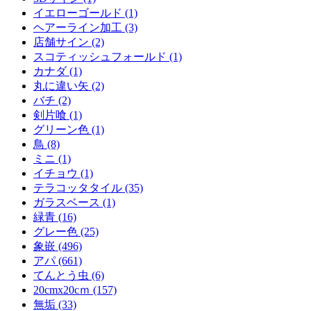
イエローゴールド (1)
ヘアーライン加工 (3)
店舗サイン (2)
スコティッシュフォールド (1)
カナダ (1)
丸に違い矢 (2)
バチ (2)
剣片喰 (1)
グリーン色 (1)
鳥 (8)
ミニ (1)
イチョウ (1)
テラコッタタイル (35)
ガラスベース (1)
緑青 (16)
グレー色 (25)
象嵌 (496)
アパ (661)
てんとう虫 (6)
20cmx20cｍ (157)
無垢 (33)