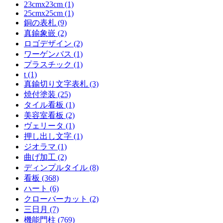
23cmx23cm (1)
25cmx25cm (1)
銅の表札 (9)
真鍮象嵌 (2)
ロゴデザイン (2)
ワーゲンバス (1)
プラスチック (1)
t (1)
真鍮切り文字表札 (3)
焼付塗装 (25)
タイル看板 (1)
美容室看板 (2)
ヴェリータ (1)
押し出し文字 (1)
ジオラマ (1)
曲げ加工 (2)
ディンプルタイル (8)
看板 (368)
ハート (6)
クローバーカット (2)
三日月 (7)
機能門柱 (769)