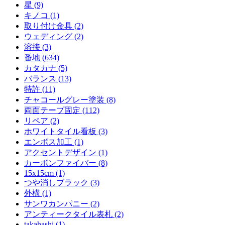
星 (9)
キノコ (1)
取り付け金具 (2)
ウェディング (2)
溶接 (3)
番地 (634)
カタカナ (5)
バランス (13)
特許 (11)
チャコールグレー塗装 (8)
両面テープ固定 (112)
リペア (2)
ホワイトタイル看板 (3)
エンボス加工 (1)
アクセントデザイン (1)
カーボンファイバー (8)
15x15cm (1)
つや消しブラック (3)
外構 (1)
サンワカンパニー (2)
アンティークタイル表札 (2)
takahashi (1)