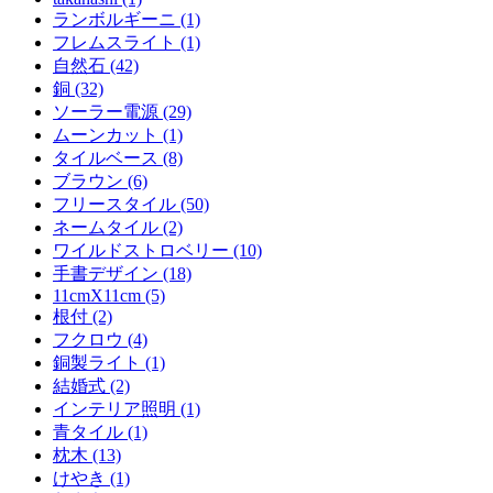
ランボルギーニ (1)
フレムスライト (1)
自然石 (42)
銅 (32)
ソーラー電源 (29)
ムーンカット (1)
タイルベース (8)
ブラウン (6)
フリースタイル (50)
ネームタイル (2)
ワイルドストロベリー (10)
手書デザイン (18)
11cmX11cm (5)
根付 (2)
フクロウ (4)
銅製ライト (1)
結婚式 (2)
インテリア照明 (1)
青タイル (1)
枕木 (13)
けやき (1)