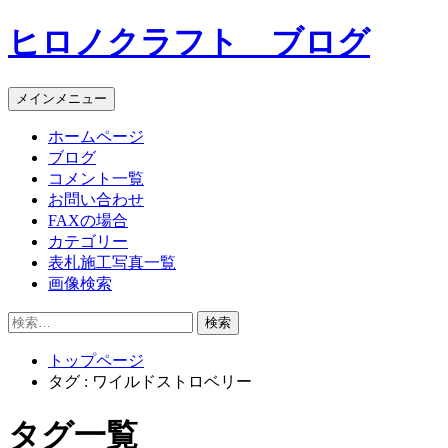
コ
ヒロノクラフト ブログ
ン
テ
ン
メインメニュー
ツ
へ
ホームページ
ス
ブログ
キ
コメント一覧
ッ
お問い合わせ
プ
FAXの場合
カテゴリー
表札施工写真一覧
画像検索
検
索:
トップページ
タグ : ワイルドストロベリー
タグ一覧