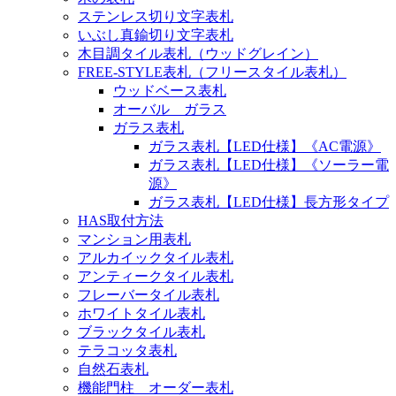
ステンレス切り文字表札
いぶし真鍮切り文字表札
木目調タイル表札（ウッドグレイン）
FREE-STYLE表札（フリースタイル表札）
ウッドベース表札
オーバル ガラス
ガラス表札
ガラス表札【LED仕様】《AC電源》
ガラス表札【LED仕様】《ソーラー電
源》
ガラス表札【LED仕様】長方形タイプ
HAS取付方法
マンション用表札
アルカイックタイル表札
アンティークタイル表札
フレーバータイル表札
ホワイトタイル表札
ブラックタイル表札
テラコッタ表札
自然石表札
機能門柱 オーダー表札