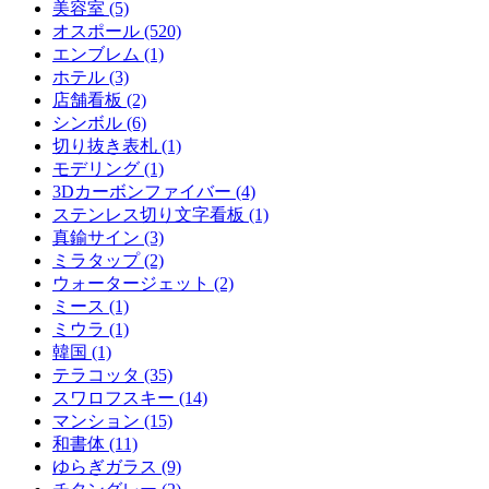
美容室 (5)
オスポール (520)
エンブレム (1)
ホテル (3)
店舗看板 (2)
シンボル (6)
切り抜き表札 (1)
モデリング (1)
3Dカーボンファイバー (4)
ステンレス切り文字看板 (1)
真鍮サイン (3)
ミラタップ (2)
ウォータージェット (2)
ミース (1)
ミウラ (1)
韓国 (1)
テラコッタ (35)
スワロフスキー (14)
マンション (15)
和書体 (11)
ゆらぎガラス (9)