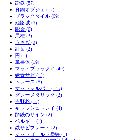
蹄鉄 (57)
真鍮オブジェ (12)
ブラックタイル (69)
姫路城 (5)
彫金 (6)
黒檀 (2)
うさぎ (2)
紅葉 (2)
円 (1)
筆書体 (19)
マットブラック (1249)
緑青サビ (13)
トレース (5)
マットシルバー (145)
グレーメタリック (2)
吉野杉 (12)
キャッシュトレイ (4)
蹄鉄のサイン (2)
ベルギー (1)
鉄サビプレート (2)
マットゴールド塗装 (1)