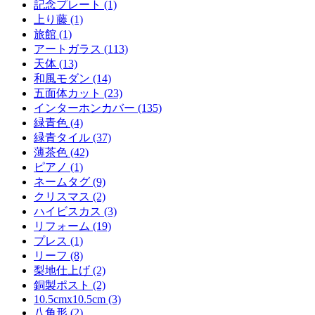
記念プレート (1)
上り藤 (1)
旅館 (1)
アートガラス (113)
天体 (13)
和風モダン (14)
五面体カット (23)
インターホンカバー (135)
緑青色 (4)
緑青タイル (37)
薄茶色 (42)
ピアノ (1)
ネームタグ (9)
クリスマス (2)
ハイビスカス (3)
リフォーム (19)
プレス (1)
リーフ (8)
梨地仕上げ (2)
銅製ポスト (2)
10.5cmx10.5cm (3)
八角形 (2)