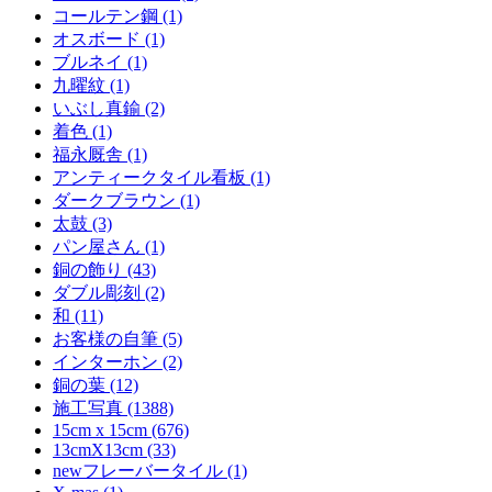
コールテン鋼 (1)
オスボード (1)
ブルネイ (1)
九曜紋 (1)
いぶし真鍮 (2)
着色 (1)
福永厩舎 (1)
アンティークタイル看板 (1)
ダークブラウン (1)
太鼓 (3)
パン屋さん (1)
銅の飾り (43)
ダブル彫刻 (2)
和 (11)
お客様の自筆 (5)
インターホン (2)
銅の葉 (12)
施工写真 (1388)
15cm x 15cm (676)
13cmX13cm (33)
newフレーバータイル (1)