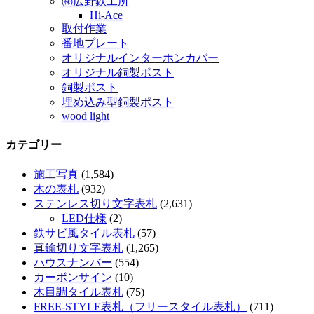
㈱広野鉄工所
Hi-Ace
取付作業
番地プレート
オリジナルインターホンカバー
オリジナル銅製ポスト
銅製ポスト
埋め込み型銅製ポスト
wood light
カテゴリー
施工写真
(1,584)
木の表札
(932)
ステンレス切り文字表札
(2,631)
LED仕様
(2)
鉄サビ風タイル表札
(57)
真鍮切り文字表札
(1,265)
ハウスナンバー
(554)
カーボンサイン
(10)
木目調タイル表札
(75)
FREE-STYLE表札（フリースタイル表札）
(711)