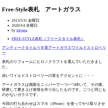
稿
Free-Style表札 アートガラス
ナ
ビ
2013/5/31 金曜日
ゲ
2020/3/4 水曜日
by
miyasu
ー
FREE-STYLE表札（フリースタイル表札）
シ
ョ
アンティークタイル
うす茶
アートガラス
ワイルドストロベリ
ー
ン
表札のリフォームにヒロノクラフトを選んでいただきまし
た。
赤いワイルドストロベリーの実をアクセントに・・・
アートガラスは側面をニッパーで一つ一つ砕いて、その後、
研磨して磨き上げ表情を作り出したものです。二つと同じも
のがないガラスです。
今回の打ち合わせはスマホ（iPhone）を使ってやり取りさせ