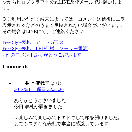
ジからヒロノクラフト公式LINE及びメールでお願いしま
す。
※ご利用いただく端末によっては、コメント送信後にエラー
表示されるなどのうまく反映されない場合がございます。
その場合はLINEにて、ご連絡ください。
Free-Style表札 アートガラス
投
Free-Style表札 LED仕様 ソーラー電源
稿
2 件のコメントありがとうございます
ナ
Comments
ビ
ゲ
井上 智代子
より:
2013/6/1 土曜日 22:22:26
ー
シ
ありがとうございました。
今日 表札が届きました！
ョ
…楽しみで楽しみでドキドキして箱を開けました。
ン
とてもステキな表札で本当に感激しています。