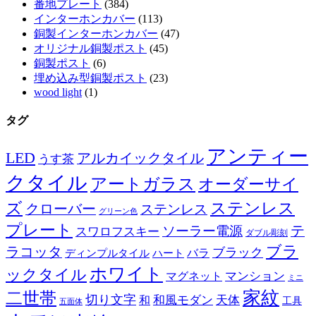
番地プレート
(384)
インターホンカバー
(113)
銅製インターホンカバー
(47)
オリジナル銅製ポスト
(45)
銅製ポスト
(6)
埋め込み型銅製ポスト
(23)
wood light
(1)
タグ
アンティー
LED
アルカイックタイル
うす茶
クタイル
アートガラス
オーダーサイ
ズ
ステンレス
クローバー
ステンレス
グリーン色
プレート
テ
ソーラー電源
スワロフスキー
ダブル彫刻
ブラ
ラコッタ
ブラック
ディンプルタイル
バラ
ハート
ホワイト
ックタイル
マグネット
マンション
ミニ
家紋
二世帯
切り文字
和
和風モダン
天体
工具
五面体