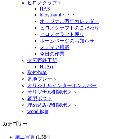
ヒロノクラフト
HAS
hitoyasumi・・・
オリジナル万年カレンダー
ヒロノクラフトのこだわり
ヒロノクラフト便り
ホームページのお知らせ
メディア掲載
今日の作業
㈱広野鉄工所
Hi-Ace
取付作業
番地プレート
オリジナルインターホンカバー
オリジナル銅製ポスト
銅製ポスト
埋め込み型銅製ポスト
wood light
カテゴリー
施工写真
(1,584)