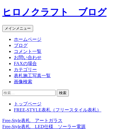
コ
ヒロノクラフト ブログ
ン
テ
ン
メインメニュー
ツ
へ
ホームページ
ス
ブログ
キ
コメント一覧
ッ
お問い合わせ
プ
FAXの場合
カテゴリー
表札施工写真一覧
画像検索
検
索:
トップページ
FREE-STYLE表札（フリースタイル表札）
Free-Style表札 アートガラス
投
Free-Style表札 LED仕様 ソーラー電源