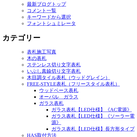
最新ブログトップ
コメント一覧
キーワードから選択
フォントシュミレータ
カテゴリー
表札施工写真
木の表札
ステンレス切り文字表札
いぶし真鍮切り文字表札
木目調タイル表札（ウッドグレイン）
FREE-STYLE表札（フリースタイル表札）
ウッドベース表札
オーバル ガラス
ガラス表札
ガラス表札【LED仕様】《AC電源》
ガラス表札【LED仕様】《ソーラー電
源》
ガラス表札【LED仕様】長方形タイプ
HAS取付方法