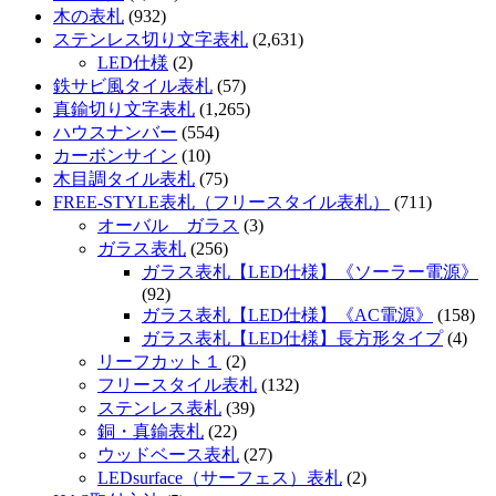
木の表札
(932)
ステンレス切り文字表札
(2,631)
LED仕様
(2)
鉄サビ風タイル表札
(57)
真鍮切り文字表札
(1,265)
ハウスナンバー
(554)
カーボンサイン
(10)
木目調タイル表札
(75)
FREE-STYLE表札（フリースタイル表札）
(711)
オーバル ガラス
(3)
ガラス表札
(256)
ガラス表札【LED仕様】《ソーラー電源》
(92)
ガラス表札【LED仕様】《AC電源》
(158)
ガラス表札【LED仕様】長方形タイプ
(4)
リーフカット１
(2)
フリースタイル表札
(132)
ステンレス表札
(39)
銅・真鍮表札
(22)
ウッドベース表札
(27)
LEDsurface（サーフェス）表札
(2)