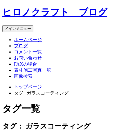
コ
ヒロノクラフト ブログ
ン
テ
ン
メインメニュー
ツ
へ
ホームページ
ス
ブログ
キ
コメント一覧
ッ
お問い合わせ
プ
FAXの場合
表札施工写真一覧
画像検索
トップページ
タグ : ガラスコーティング
タグ一覧
タグ：
ガラスコーティング