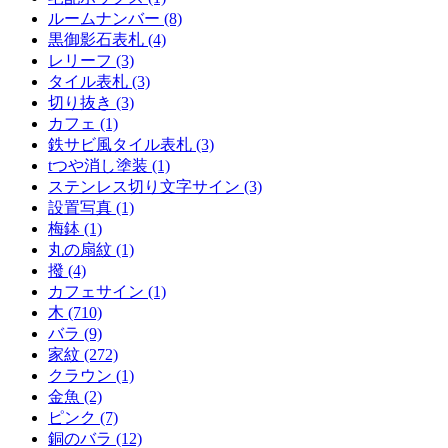
ルームナンバー (8)
黒御影石表札 (4)
レリーフ (3)
タイル表札 (3)
切り抜き (3)
カフェ (1)
鉄サビ風タイル表札 (3)
tつや消し塗装 (1)
ステンレス切り文字サイン (3)
設置写真 (1)
梅鉢 (1)
丸の扇紋 (1)
撥 (4)
カフェサイン (1)
木 (710)
バラ (9)
家紋 (272)
クラウン (1)
金魚 (2)
ピンク (7)
銅のバラ (12)