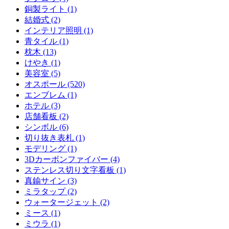
銅製ライト (1)
結婚式 (2)
インテリア照明 (1)
青タイル (1)
枕木 (13)
けやき (1)
美容室 (5)
オスポール (520)
エンブレム (1)
ホテル (3)
店舗看板 (2)
シンボル (6)
切り抜き表札 (1)
モデリング (1)
3Dカーボンファイバー (4)
ステンレス切り文字看板 (1)
真鍮サイン (3)
ミラタップ (2)
ウォータージェット (2)
ミース (1)
ミウラ (1)