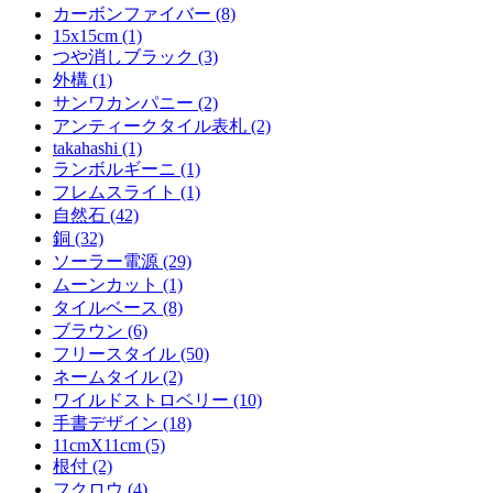
カーボンファイバー (8)
15x15cm (1)
つや消しブラック (3)
外構 (1)
サンワカンパニー (2)
アンティークタイル表札 (2)
takahashi (1)
ランボルギーニ (1)
フレムスライト (1)
自然石 (42)
銅 (32)
ソーラー電源 (29)
ムーンカット (1)
タイルベース (8)
ブラウン (6)
フリースタイル (50)
ネームタイル (2)
ワイルドストロベリー (10)
手書デザイン (18)
11cmX11cm (5)
根付 (2)
フクロウ (4)