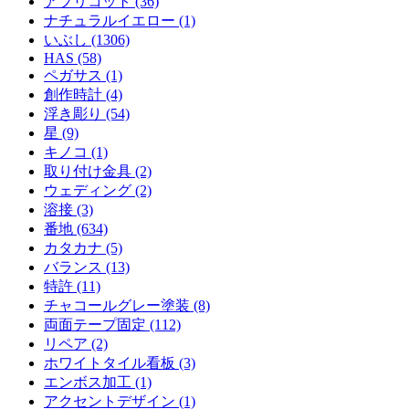
アプリコット (36)
ナチュラルイエロー (1)
いぶし (1306)
HAS (58)
ペガサス (1)
創作時計 (4)
浮き彫り (54)
星 (9)
キノコ (1)
取り付け金具 (2)
ウェディング (2)
溶接 (3)
番地 (634)
カタカナ (5)
バランス (13)
特許 (11)
チャコールグレー塗装 (8)
両面テープ固定 (112)
リペア (2)
ホワイトタイル看板 (3)
エンボス加工 (1)
アクセントデザイン (1)