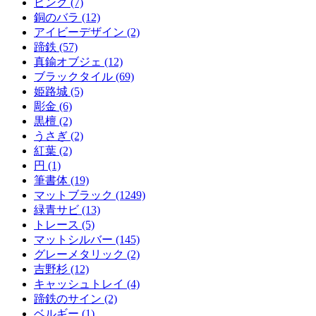
ピンク (7)
銅のバラ (12)
アイビーデザイン (2)
蹄鉄 (57)
真鍮オブジェ (12)
ブラックタイル (69)
姫路城 (5)
彫金 (6)
黒檀 (2)
うさぎ (2)
紅葉 (2)
円 (1)
筆書体 (19)
マットブラック (1249)
緑青サビ (13)
トレース (5)
マットシルバー (145)
グレーメタリック (2)
吉野杉 (12)
キャッシュトレイ (4)
蹄鉄のサイン (2)
ベルギー (1)