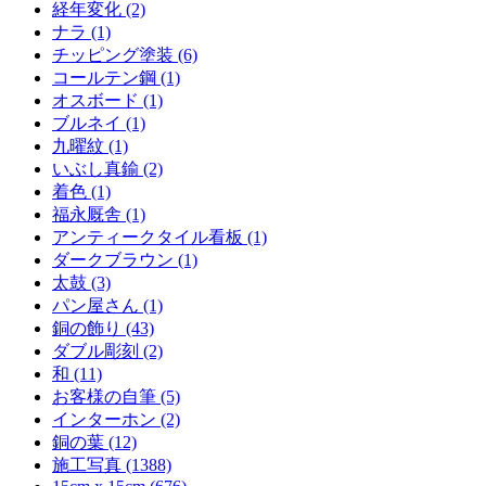
経年変化 (2)
ナラ (1)
チッピング塗装 (6)
コールテン鋼 (1)
オスボード (1)
ブルネイ (1)
九曜紋 (1)
いぶし真鍮 (2)
着色 (1)
福永厩舎 (1)
アンティークタイル看板 (1)
ダークブラウン (1)
太鼓 (3)
パン屋さん (1)
銅の飾り (43)
ダブル彫刻 (2)
和 (11)
お客様の自筆 (5)
インターホン (2)
銅の葉 (12)
施工写真 (1388)