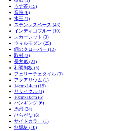
型紙 (1)
うす茶 (15)
音符 (6)
水玉 (1)
ステンレスベース (43)
インディゴブルー (10)
スカーレット (3)
ウィルモダン (25)
銅のクローバー (12)
取材 (3)
長方形 (21)
和調陶板 (5)
フェリーチェタイル (9)
アクアリウム (1)
14cmx14cm (15)
リサイクル (1)
10cmx10cm (6)
ハンギング (6)
馬蹄 (24)
ひらがな (6)
サイドカラー (1)
無垢材 (10)