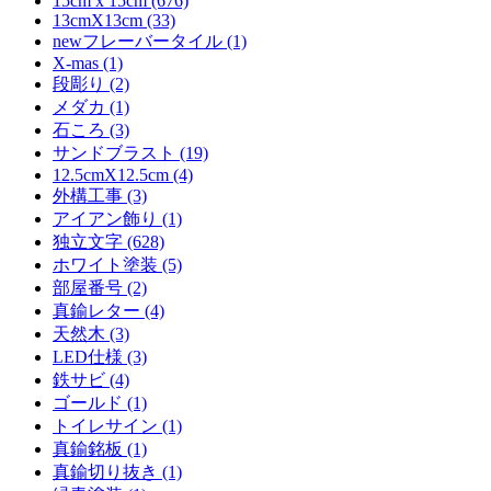
15cm x 15cm (676)
13cmX13cm (33)
newフレーバータイル (1)
X-mas (1)
段彫り (2)
メダカ (1)
石ころ (3)
サンドブラスト (19)
12.5cmX12.5cm (4)
外構工事 (3)
アイアン飾り (1)
独立文字 (628)
ホワイト塗装 (5)
部屋番号 (2)
真鍮レター (4)
天然木 (3)
LED仕様 (3)
鉄サビ (4)
ゴールド (1)
トイレサイン (1)
真鍮銘板 (1)
真鍮切り抜き (1)