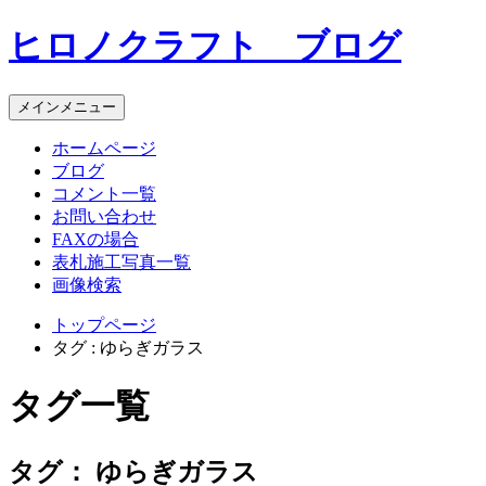
コ
ヒロノクラフト ブログ
ン
テ
ン
メインメニュー
ツ
へ
ホームページ
ス
ブログ
キ
コメント一覧
ッ
お問い合わせ
プ
FAXの場合
表札施工写真一覧
画像検索
トップページ
タグ : ゆらぎガラス
タグ一覧
タグ：
ゆらぎガラス