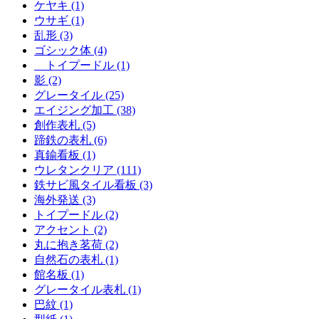
ケヤキ (1)
ウサギ (1)
乱形 (3)
ゴシック体 (4)
トイプードル (1)
影 (2)
グレータイル (25)
エイジング加工 (38)
創作表札 (5)
蹄鉄の表札 (6)
真鍮看板 (1)
ウレタンクリア (111)
鉄サビ風タイル看板 (3)
海外発送 (3)
トイプードル (2)
アクセント (2)
丸に抱き茗荷 (2)
自然石の表札 (1)
館名板 (1)
グレータイル表札 (1)
巴紋 (1)