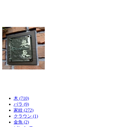
木 (710)
バラ (9)
家紋 (272)
クラウン (1)
金魚 (2)