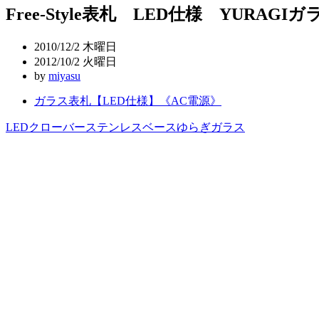
Free-Style表札 LED仕様 YURAGIガ
ナ
ビ
2010/12/2 木曜日
ゲ
2012/10/2 火曜日
by
miyasu
ー
ガラス表札【LED仕様】《AC電源》
シ
ョ
LED
クローバー
ステンレスベース
ゆらぎガラス
ン