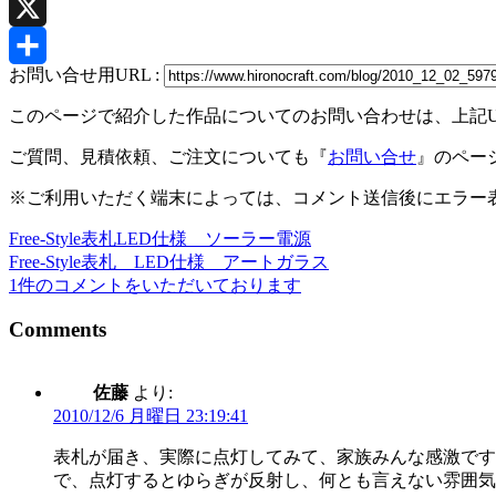
Pinterest
X
お問い合せ用URL :
共
このページで紹介した作品についてのお問い合わせは、上記
有
ご質問、見積依頼、ご注文についても『
お問い合せ
』のペー
※ご利用いただく端末によっては、コメント送信後にエラー表
Free-Style表札LED仕様 ソーラー電源
投
Free-Style表札 LED仕様 アートガラス
稿
1件のコメントをいただいております
ナ
Comments
ビ
ゲ
佐藤
より:
2010/12/6 月曜日 23:19:41
ー
シ
表札が届き、実際に点灯してみて、家族みんな感激です
で、点灯するとゆらぎが反射し、何とも言えない雰囲気
ョ