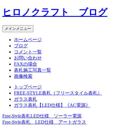
コ
ヒロノクラフト ブログ
ン
テ
ン
メインメニュー
ツ
へ
ホームページ
ス
ブログ
キ
コメント一覧
ッ
お問い合わせ
プ
FAXの場合
表札施工写真一覧
画像検索
トップページ
FREE-STYLE表札（フリースタイル表札）
ガラス表札
ガラス表札【LED仕様】《AC電源》
Free-Style表札LED仕様 ソーラー電源
投
Free-Style表札 LED仕様 アートガラス
稿