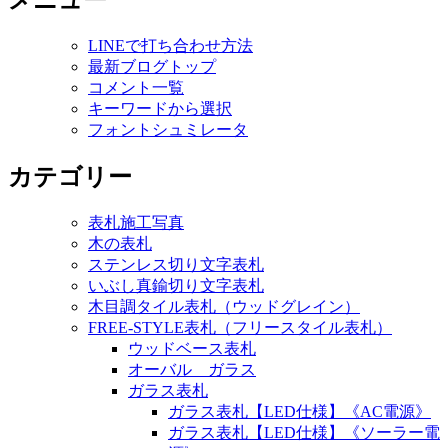
メニュー
LINEで打ち合わせ方法
最新ブログトップ
コメント一覧
キーワードから選択
フォントシュミレータ
カテゴリー
表札施工写真
木の表札
ステンレス切り文字表札
いぶし真鍮切り文字表札
木目調タイル表札（ウッドグレイン）
FREE-STYLE表札（フリースタイル表札）
ウッドベース表札
オーバル ガラス
ガラス表札
ガラス表札【LED仕様】《AC電源》
ガラス表札【LED仕様】《ソーラー電