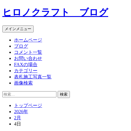
コ
ヒロノクラフト ブログ
ン
テ
ン
メインメニュー
ツ
へ
ホームページ
ス
ブログ
キ
コメント一覧
ッ
お問い合わせ
プ
FAXの場合
カテゴリー
表札施工写真一覧
画像検索
検
索:
トップページ
2026年
2月
4日