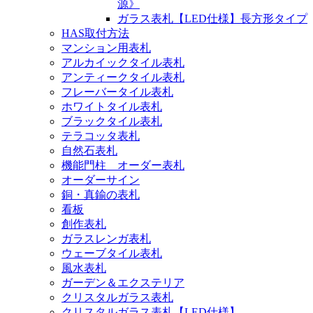
源》
ガラス表札【LED仕様】長方形タイプ
HAS取付方法
マンション用表札
アルカイックタイル表札
アンティークタイル表札
フレーバータイル表札
ホワイトタイル表札
ブラックタイル表札
テラコッタ表札
自然石表札
機能門柱 オーダー表札
オーダーサイン
銅・真鍮の表札
看板
創作表札
ガラスレンガ表札
ウェーブタイル表札
風水表札
ガーデン＆エクステリア
クリスタルガラス表札
クリスタルガラス表札【LED仕様】