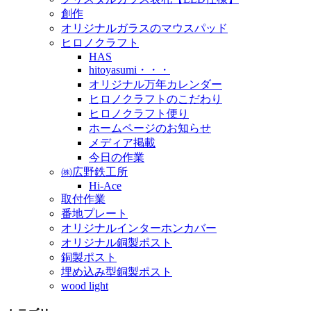
創作
オリジナルガラスのマウスパッド
ヒロノクラフト
HAS
hitoyasumi・・・
オリジナル万年カレンダー
ヒロノクラフトのこだわり
ヒロノクラフト便り
ホームページのお知らせ
メディア掲載
今日の作業
㈱広野鉄工所
Hi-Ace
取付作業
番地プレート
オリジナルインターホンカバー
オリジナル銅製ポスト
銅製ポスト
埋め込み型銅製ポスト
wood light