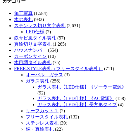
カテゴリー
施工写真
(1,584)
木の表札
(932)
ステンレス切り文字表札
(2,631)
LED仕様
(2)
鉄サビ風タイル表札
(57)
真鍮切り文字表札
(1,265)
ハウスナンバー
(554)
カーボンサイン
(10)
木目調タイル表札
(75)
FREE-STYLE表札（フリースタイル表札）
(711)
オーバル ガラス
(3)
ガラス表札
(256)
ガラス表札【LED仕様】《ソーラー電源》
(92)
ガラス表札【LED仕様】《AC電源》
(158)
ガラス表札【LED仕様】長方形タイプ
(4)
リーフカット１
(2)
フリースタイル表札
(132)
ステンレス表札
(39)
銅・真鍮表札
(22)