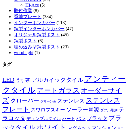
Hi-Ace
(5)
取付作業
(8)
番地プレート
(384)
インターホンカバー
(113)
銅製インターホンカバー
(47)
オリジナル銅製ポスト
(45)
銅製ポスト
(6)
埋め込み型銅製ポスト
(23)
wood light
(1)
タグ
アンティー
LED
アルカイックタイル
うす茶
クタイル
アートガラス
オーダーサイ
ズ
ステンレス
クローバー
ステンレス
グリーン色
プレート
テ
ソーラー電源
スワロフスキー
ダブル彫刻
ブラ
ラコッタ
ブラック
ディンプルタイル
バラ
ハート
ホワイト
ックタイル
マグネット
マンション
ミニ