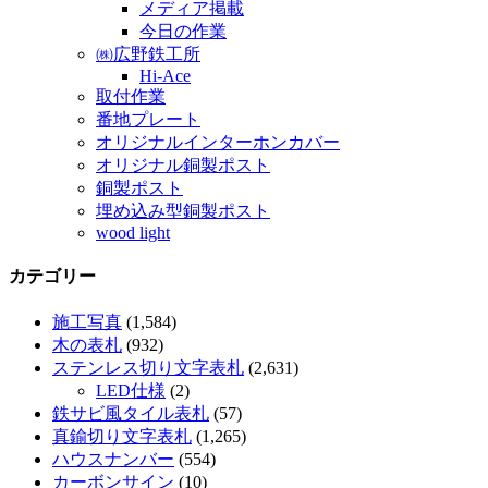
メディア掲載
今日の作業
㈱広野鉄工所
Hi-Ace
取付作業
番地プレート
オリジナルインターホンカバー
オリジナル銅製ポスト
銅製ポスト
埋め込み型銅製ポスト
wood light
カテゴリー
施工写真
(1,584)
木の表札
(932)
ステンレス切り文字表札
(2,631)
LED仕様
(2)
鉄サビ風タイル表札
(57)
真鍮切り文字表札
(1,265)
ハウスナンバー
(554)
カーボンサイン
(10)