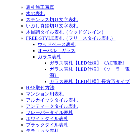
表札施工写真
木の表札
ステンレス切り文字表札
いぶし真鍮切り文字表札
木目調タイル表札（ウッドグレイン）
FREE-STYLE表札（フリースタイル表札）
ウッドベース表札
オーバル ガラス
ガラス表札
ガラス表札【LED仕様】《AC電源》
ガラス表札【LED仕様】《ソーラー電
源》
ガラス表札【LED仕様】長方形タイプ
HAS取付方法
マンション用表札
アルカイックタイル表札
アンティークタイル表札
フレーバータイル表札
ホワイトタイル表札
ブラックタイル表札
テラコッタ表札