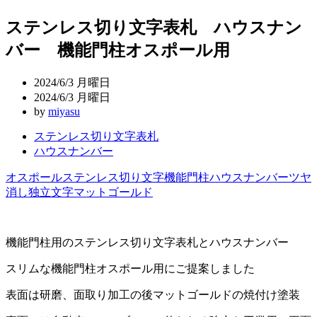
稿
ステンレス切り文字表札 ハウスナン
ナ
バー 機能門柱オスポール用
ビ
ゲ
2024/6/3 月曜日
ー
2024/6/3 月曜日
by
miyasu
シ
ステンレス切り文字表札
ョ
ハウスナンバー
ン
オスポール
ステンレス切り文字
機能門柱
ハウスナンバー
ツヤ
消し
独立文字
マットゴールド
機能門柱用のステンレス切り文字表札とハウスナンバー
スリムな機能門柱オスポール用にご提案しました
表面は研磨、面取り加工の後マットゴールドの焼付け塗装