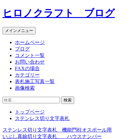
コ
ヒロノクラフト ブログ
ン
テ
ン
メインメニュー
ツ
へ
ホームページ
ス
ブログ
キ
コメント一覧
ッ
お問い合わせ
プ
FAXの場合
カテゴリー
表札施工写真一覧
画像検索
検
索:
トップページ
ステンレス切り文字表札
ステンレス切り文字表札 機能門柱オスポール用
投
いぶし真鍮切り文字表札 ハウスナンバー