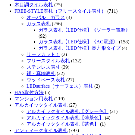
木目調タイル表札
(75)
FREE-STYLE表札（フリースタイル表札）
(711)
オーバル ガラス
(3)
ガラス表札
(256)
ガラス表札【LED仕様】《ソーラー電源》
(92)
ガラス表札【LED仕様】《AC電源》
(158)
ガラス表札【LED仕様】長方形タイプ
(4)
リーフカット１
(2)
フリースタイル表札
(132)
ステンレス表札
(39)
銅・真鍮表札
(22)
ウッドベース表札
(27)
LEDsurface（サーフェス）表札
(2)
HAS取付方法
(5)
マンション用表札
(119)
アルカイックタイル表札
(27)
アルカイックタイル表札【グレー色】
(21)
アルカイックタイル表札【薄茶色】
(4)
アルカイックタイル表札【茶色】
(1)
アンティークタイル表札
(797)