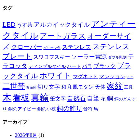
タグ
アンティー
LED
アルカイックタイル
うす茶
クタイル
アートガラス
オーダーサイ
ズ
ステンレス
クローバー
ステンレス
グリーン色
プレート
テ
ソーラー電源
スワロフスキー
ダブル彫刻
ブラ
ラコッタ
ブラック
ディンプルタイル
バラ
ハート
ホワイト
ックタイル
マグネット
マンション
ミニ
家紋
二世帯
切り文字
和
和風モダン
天体
工具
五面体
木
真鍮
看板
自然石
自筆
銅
筆文字
花
銅のどんぐ
銅の飾り
銅のアイビー
鳥
り
銅の小枝
音符
アーカイブ
2026年8月
(1)