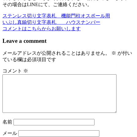
その場合はLINEにて、ご連絡ください。
ステンレス切り文字表札 機能門柱オスポール用
投
いぶし真鍮切り文字表札 ハウスナンバー
稿
コメントはこちらからお願いします
ナ
Leave a comment
ビ
メールアドレスが公開されることはありません。
※
が付い
ゲ
ている欄は必須項目です
ー
コメント
※
シ
ョ
ン
名前
メール