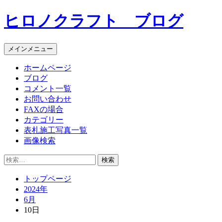
コ
ヒロノクラフト ブログ
ン
テ
ン
メインメニュー
ツ
へ
ホームページ
ス
ブログ
キ
コメント一覧
ッ
お問い合わせ
プ
FAXの場合
カテゴリー
表札施工写真一覧
画像検索
検
索:
トップページ
2024年
6月
10日