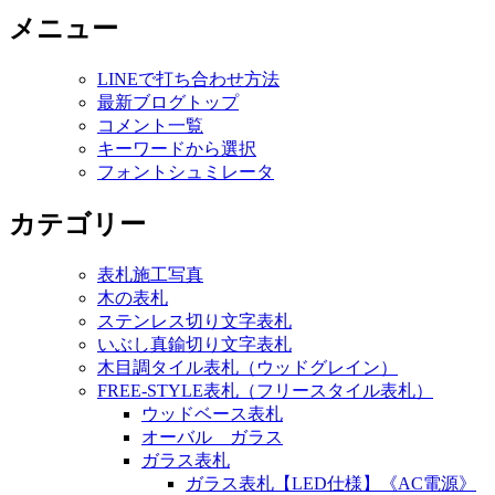
メニュー
LINEで打ち合わせ方法
最新ブログトップ
コメント一覧
キーワードから選択
フォントシュミレータ
カテゴリー
表札施工写真
木の表札
ステンレス切り文字表札
いぶし真鍮切り文字表札
木目調タイル表札（ウッドグレイン）
FREE-STYLE表札（フリースタイル表札）
ウッドベース表札
オーバル ガラス
ガラス表札
ガラス表札【LED仕様】《AC電源》