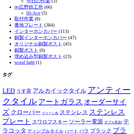
今日の作業
(3)
㈱広野鉄工所
(66)
Hi-Ace
(5)
取付作業
(8)
番地プレート
(384)
インターホンカバー
(113)
銅製インターホンカバー
(47)
オリジナル銅製ポスト
(45)
銅製ポスト
(6)
埋め込み型銅製ポスト
(23)
wood light
(1)
タグ
アンティー
LED
アルカイックタイル
うす茶
クタイル
アートガラス
オーダーサイ
ズ
ステンレス
クローバー
ステンレス
グリーン色
プレート
テ
ソーラー電源
スワロフスキー
ダブル彫刻
ブラ
ラコッタ
ブラック
ディンプルタイル
バラ
ハート