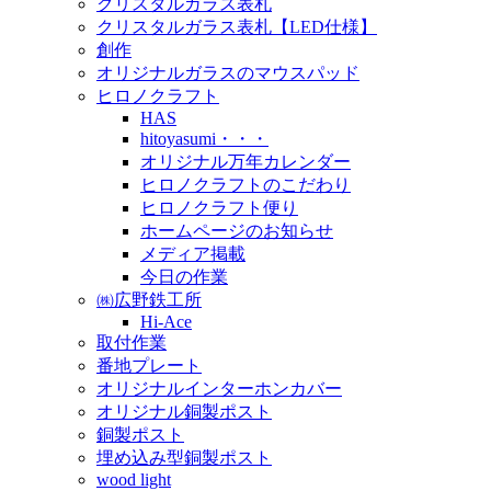
クリスタルガラス表札
クリスタルガラス表札【LED仕様】
創作
オリジナルガラスのマウスパッド
ヒロノクラフト
HAS
hitoyasumi・・・
オリジナル万年カレンダー
ヒロノクラフトのこだわり
ヒロノクラフト便り
ホームページのお知らせ
メディア掲載
今日の作業
㈱広野鉄工所
Hi-Ace
取付作業
番地プレート
オリジナルインターホンカバー
オリジナル銅製ポスト
銅製ポスト
埋め込み型銅製ポスト
wood light