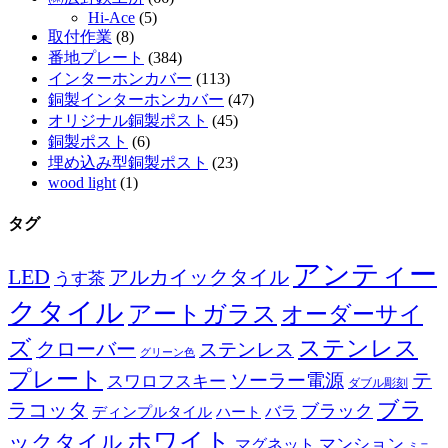
Hi-Ace
(5)
取付作業
(8)
番地プレート
(384)
インターホンカバー
(113)
銅製インターホンカバー
(47)
オリジナル銅製ポスト
(45)
銅製ポスト
(6)
埋め込み型銅製ポスト
(23)
wood light
(1)
タグ
アンティー
LED
アルカイックタイル
うす茶
クタイル
アートガラス
オーダーサイ
ズ
ステンレス
クローバー
ステンレス
グリーン色
プレート
テ
ソーラー電源
スワロフスキー
ダブル彫刻
ブラ
ラコッタ
ブラック
ディンプルタイル
バラ
ハート
ホワイト
ックタイル
マグネット
マンション
ミニ