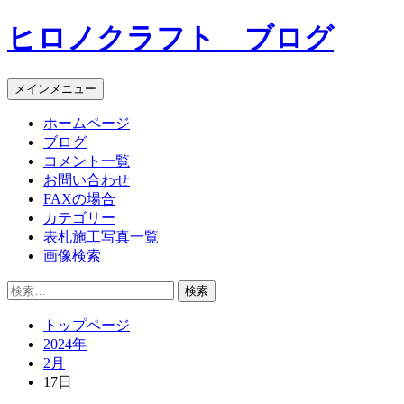
コ
ヒロノクラフト ブログ
ン
テ
ン
メインメニュー
ツ
へ
ホームページ
ス
ブログ
キ
コメント一覧
ッ
お問い合わせ
プ
FAXの場合
カテゴリー
表札施工写真一覧
画像検索
検
索:
トップページ
2024年
2月
17日