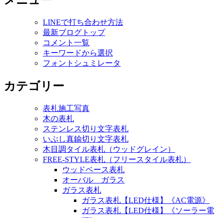
メニュー
LINEで打ち合わせ方法
最新ブログトップ
コメント一覧
キーワードから選択
フォントシュミレータ
カテゴリー
表札施工写真
木の表札
ステンレス切り文字表札
いぶし真鍮切り文字表札
木目調タイル表札（ウッドグレイン）
FREE-STYLE表札（フリースタイル表札）
ウッドベース表札
オーバル ガラス
ガラス表札
ガラス表札【LED仕様】《AC電源》
ガラス表札【LED仕様】《ソーラー電