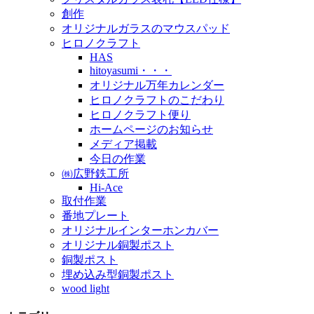
創作
オリジナルガラスのマウスパッド
ヒロノクラフト
HAS
hitoyasumi・・・
オリジナル万年カレンダー
ヒロノクラフトのこだわり
ヒロノクラフト便り
ホームページのお知らせ
メディア掲載
今日の作業
㈱広野鉄工所
Hi-Ace
取付作業
番地プレート
オリジナルインターホンカバー
オリジナル銅製ポスト
銅製ポスト
埋め込み型銅製ポスト
wood light