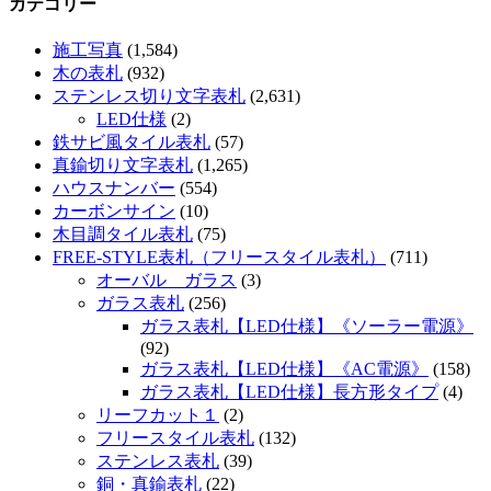
カテゴリー
施工写真
(1,584)
木の表札
(932)
ステンレス切り文字表札
(2,631)
LED仕様
(2)
鉄サビ風タイル表札
(57)
真鍮切り文字表札
(1,265)
ハウスナンバー
(554)
カーボンサイン
(10)
木目調タイル表札
(75)
FREE-STYLE表札（フリースタイル表札）
(711)
オーバル ガラス
(3)
ガラス表札
(256)
ガラス表札【LED仕様】《ソーラー電源》
(92)
ガラス表札【LED仕様】《AC電源》
(158)
ガラス表札【LED仕様】長方形タイプ
(4)
リーフカット１
(2)
フリースタイル表札
(132)
ステンレス表札
(39)
銅・真鍮表札
(22)