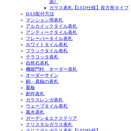
源》
ガラス表札【LED仕様】長方形タイプ
HAS取付方法
マンション用表札
アルカイックタイル表札
アンティークタイル表札
フレーバータイル表札
ホワイトタイル表札
ブラックタイル表札
テラコッタ表札
自然石表札
機能門柱 オーダー表札
オーダーサイン
銅・真鍮の表札
看板
創作表札
ガラスレンガ表札
ウェーブタイル表札
風水表札
ガーデン＆エクステリア
クリスタルガラス表札
クリスタルガラス表札【LED仕様】